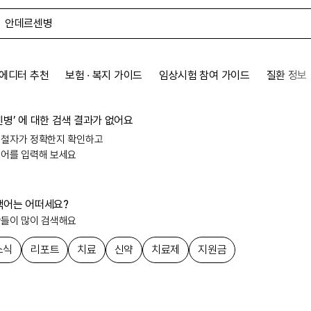
에디터 추천
보험 ∙ 복지 가이드
임상시험 참여 가이드
질환 정보
센병
’ 에 대한
검색 결과가 없어요
 철자가 정확한지 확인하고
색어를 입력해 보세요
색어는 어떠세요?
람들이 많이 검색해요
소식
리포트
치료
신약
치료제
지원금