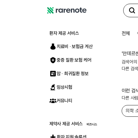
레
어
노
환자 제공 서비스
전체
트
치료비 ∙ 보험금 계산
‘
안데르
중증 질환 보험 케어
검색어의
다른 검
암 · 희귀질환 정보
임상시험
이런 검
다른 사
커뮤니티
의학 
제약사 제공 서비스
환자 지원 솔루션