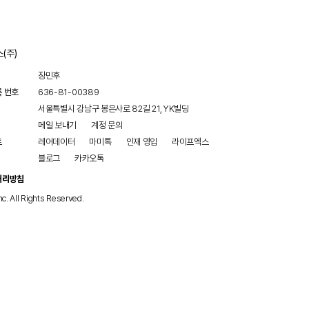
(주)
장민후
록 번호
636-81-00389
서울특별시 강남구 봉은사로 82길 21, YK빌딩
메일 보내기
계정 문의
트
레어데이터
마미톡
인재 영입
라이프엑스
블로그
카카오톡
처리방침
nc. All Rights Reserved.