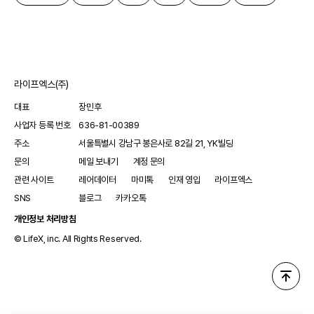
라이프엑스(주)
대표
장민후
사업자 등록 번호
636-81-00389
주소
서울특별시 강남구 봉은사로 82길 21, YK빌딩
문의
메일 보내기
계정 문의
관련 사이트
레어데이터
마미톡
인재 영입
라이프엑스
SNS
블로그
카카오톡
개인정보 처리방침
© LifeX, inc. All Rights Reserved.