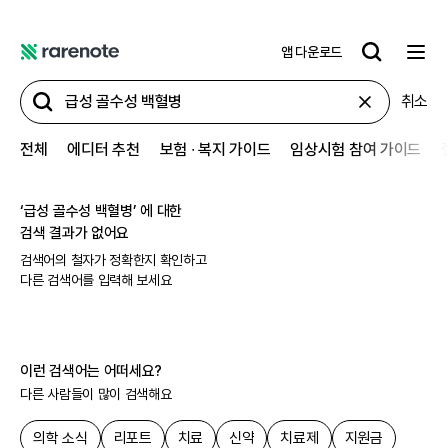
앱 다운로드
레
어
취소
노
트
전체
에디터 추천
보험 ∙ 복지 가이드
임상시험 참여 가이드
‘
급성 골수성 백혈병
’ 에 대한
검색 결과가 없어요
검색어의 철자가 정확한지 확인하고
다른 검색어를 입력해 보세요
이런 검색어는 어떠세요?
다른 사람들이 많이 검색해요
의학 소식
리포트
치료
신약
치료제
지원금