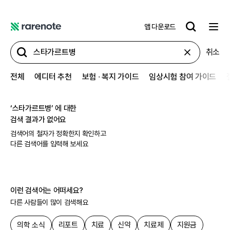
앱 다운로드
레
어
취소
노
트
전체
에디터 추천
보험 ∙ 복지 가이드
임상시험 참여 가이드
‘
스타가르트병
’ 에 대한
검색 결과가 없어요
검색어의 철자가 정확한지 확인하고
다른 검색어를 입력해 보세요
이런 검색어는 어떠세요?
다른 사람들이 많이 검색해요
의학 소식
리포트
치료
신약
치료제
지원금