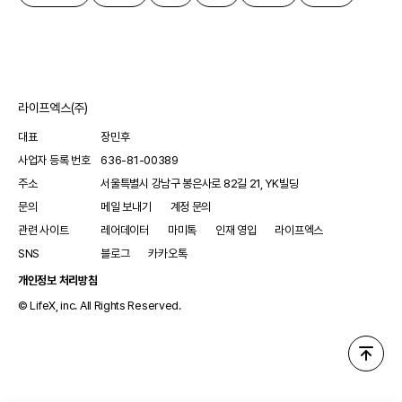
라이프엑스(주)
대표
장민후
사업자 등록 번호
636-81-00389
주소
서울특별시 강남구 봉은사로 82길 21, YK빌딩
문의
메일 보내기
계정 문의
관련 사이트
레어데이터
마미톡
인재 영입
라이프엑스
SNS
블로그
카카오톡
개인정보 처리방침
© LifeX, inc. All Rights Reserved.