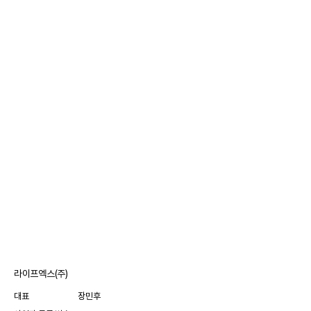
라이프엑스(주)
대표
장민후