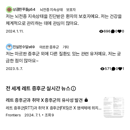
그렇게 아이가 7세가 되고 지방병원에서 ryr1 발견하였고 드디어 모
상큼한푸들p54
뇌전증 지속상태
보호자
자 모두 최종진단 받았어요. 이 글 작성후 한달뒤, 오늘 서울대 외래
저는 뇌전증 지속상태을 진단받은 환자의 보호자예요. 저는 건강을
에 가서 말씀드리니 아니라고, 잘못된 검사결과라고 찾고 있는중이
체계적으로 관리하는 데에 관심이 많아요.
니 기다려보자고 하십니다 ㅠㅠ
2024. 1. 11.
696
0
0
진실된수달s69
마르판 증후군
기타
저는 마르판 증후군 외에 다른 질환도 있는 관련 유저예요. 저는 궁
금한 점이 많아요~
2023. 5. 7.
571
0
1
전 세계 레트 증후군 실시간 뉴스
레트 증후군과 취약 X 증후군의 유사성 발견
레트 증후군(RTT)과 취약 X 증후군(FXS)은 X 염색체에 위치한
유전자 돌연변이와 관련된 신경발달 장애입니다. 유전적 원인은
Frontiers
2024. 7. 1.
조회
9
다르지만, MeCP2와 FMRP 간의 상호작용으로 인해 두
증후군에서 겹치는 특징이 나타날 수 있습니다. 이러한