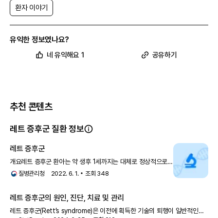
환자 이야기
유익한 정보였나요?
네 유익해요 1
공유하기
추천 콘텐츠
레트 증후군 질환 정보
레트 증후군
개요레트 증후군 환아는 약 생후 1세까지는 대체로 정상적으로
발달하다가 자신이 하고자 하는 대로 손을 자유롭게 움직이지
질병관리청
2022. 6. 1.
조회
348
못한다던가(purpose
레트 증후군의 원인, 진단, 치료 및 관리
레트 증후군(Rett’s syndrome)은 이전에 획득한 기술의 퇴행이 일반적인