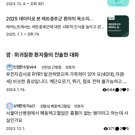
20%가 희귀질환 치료제라고 해요. 전 세계에서 진행되고 있는
2023. 12. 4.
조회
301
수많은 임상시
2025 데이터로 본 레트증후군 환자의 목소리
(하나금융 ESG)
레어노트에서는 레트증후군에 대한 사회적 인식을 높이고 관련
정책을 확대하며, 장기적인 연구를 활성화하기 위해 국내
2025. 7. 7.
조회
79
레트증후군 환자 건강 데이터
암 · 희귀질환 환자들의 진솔한 대화
Part 3. 치료 정보
민첩한수달v94
선천성 근병증
보호자
마지막으로 치료 정보에서는 치료와 관리, 질환 인식과 관련 있는 내용을
유전자검사로 RYR1 발견하였으며 가족력이 있어 모(40대),자(8
확인할 수 있어요.
세) 비슷한 증상입니다. 계단오르기, 뛰기, 점프 전혀 불가능하고 전
설문에 참여한 레트 증후군 환자는 1년에 평균 30회 병원에 방문하는 것
으로 나타났어요. 약 처방을 위해 병원을 찾는 환자가 68%로 가장 많았
체적으로 몸의 힘이 부족하지만 위의 불가능한점을 빼고는 힘들지
2024. 1. 19.
644
3
9
고, 그다음으로 정기 검진, 물리 및 작업 치료로 병원을 많이 찾았어요.
만 일상생활 가능합니다. 모의 유아시절인 35년전 서울대병원 진료
또한 평소 치료와 관리를 위해 재활 운동을 하는 환자가 84%로 가장 많
를 보았으나 그당시에는 아킬레스건이 짧아서 그런거라고 운동 열
았어요.
상쾌한토끼a21
원발성 폐동맥고혈압
보호자
마지막으로 참여자 중 42%는 치료 여정에서 가장 힘든 점으로 치료에
심히 하라는 답을 듣고 쭉 지내다가 출산후 첫째아이도 같은 증상으
서울아산병원에서 폐동맥고혈압은 흉통이 없는 병이라고 하는데 사
대한 막막함(치료제 부족, 완치의 어려움 등)을 꼽았어요.
로 서울대병원 방문하여 근육병의심으로 여러 검사를 하였으나 정
실인가요
확한 이유는 찾지 못했고 국내에는 없는 유형이며 다른나라에도 같
2023. 12. 1.
371
2
5
은 케이스가 있나 알아보기로 하고 주기적으로 외래만 다녔습니다.