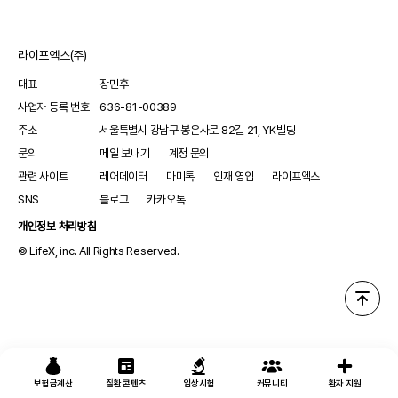
단백질들은 기본적인 생리적 메커니즘을 조절하며 두 증후군의
병리 생리학에 기여할 수 있습니다.
라이프엑스(주)
대표
장민후
사업자 등록 번호
636-81-00389
주소
서울특별시 강남구 봉은사로 82길 21, YK빌딩
문의
메일 보내기
계정 문의
관련 사이트
레어데이터
마미톡
인재 영입
라이프엑스
SNS
블로그
카카오톡
개인정보 처리방침
© LifeX, inc. All Rights Reserved.
보험금계산
질환 콘텐츠
임상시험
커뮤니티
환자 지원