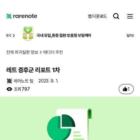
레트 증후군 리포트 1차
레
앱 다운로드
어
레
노
어
트
노
국내 유일,
중증 질환 맞춤형 보험케어
알아보기
트
전체 희귀질환 정보
에디터 추천
레트 증후군 리포트 1차
레어노트 팀
2023. 9. 1.
1
조회
797