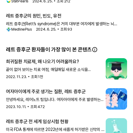
StatPearls
2024. 6. 25.
조회
212
발달 기간 후에 나타나는 신경발달 장애입니다. 레트 증후군은
레트 증후군의 원인, 빈도, 유전
레트 증후군(Rett’s syndrome)은 거의 대부분 여자에게 발생하는 뇌
MedlinePlus
2024. 6. 25.
조회
93
질환입니다. 이 질환의 가장 흔한 형태는 고전적 레트 증후군으로
레트 증후군 환자들이 가장 많이 본 콘텐츠
희귀질환 치료제, 왜 나오기 어려울까요?
끝이 없어 보이는 치료 여정, 매일매일 새로운 소식을
기다리느라 힘드시죠? 내 치료제는 언제 나오는 것일까?
2022. 11. 23.
조회
1천
희귀질환 환자들을 위한 정책은 왜
여자아이에게 주로 생기는 질환, 레트 증후군
안녕하세요, 레어노트 팀입니다. 여자아이에게 주로 발생하는
희귀질환이 있다는 것, 아셨나요?1만 명당 1명꼴로 발병하는
2023. 10. 11.
조회
472
레트 증후군인데요.반복
레트 증후군 전 세계 임상시험 현황
미국 FDA 통계에 따르면 2022년에 새롭게 허가받은 신약의 약