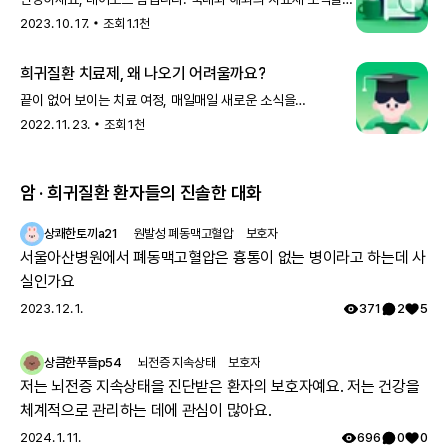
이 외에도 폐의 기능과 상태를 평가하기 위한 폐 기능 검사
Pulmonary
매주 전달해 드리는 의학 소식, 잘 보고 계신가요? 작년부터
를 시행합니다. 또한, 증상이나 특징이 비슷한 다른 질환과 구
2023. 10. 17.
조회
1.1천
function test
분하기 위해 기관지 폐포 세척 검사
를 하는 경
1년간 발행한 의학
BAL; Bronchoalveolar lavage
우도 있습니다. 이는 내시경으로 기관지에 식염수를 뿌려 세척한 뒤, 이
희귀질환 치료제, 왜 나오기 어려울까요?
세척액을 회수해 분석하는 검사입니다.
한편, 특발성 폐섬유증을 진단할 수 있는 혈액 검사는 없습니다. 또한, 가
끝이 없어 보이는 치료 여정, 매일매일 새로운 소식을
족성 폐섬유증은 유전자 검사로 유전자 변이를 확인해야 합니다.
기다리느라 힘드시죠? 내 치료제는 언제 나오는 것일까?
2022. 11. 23.
조회
1천
관련 유전자
희귀질환 환자들을 위한 정책은 왜
MUC5B
MUC5B
유전자 변이는 기관지 가장 끝부분인
세기관지
에 노폐물을 생
암 · 희귀질환 환자들의 진솔한 대화
성해 폐에 손상을 일으킵니다.
이 유전자 변이는 산발성 폐섬유증 환자의 약 38%, 가족성 폐섬유증 환
상쾌한토끼a21
원발성 폐동맥고혈압
보호자
자의 약 34%에게서 발견됩니다.
서울아산병원에서 폐동맥고혈압은 흉통이 없는 병이라고 하는데 사
TERC, TERT
TERC
유전자와
TERT
유전자는 ‘텔로머라아제
’라는
효소
의
실인가요
Telomerase
생성을 담당합니다. 따라서 이 유전자에 변이가 있는 특발성 폐섬유증 환
2023. 12. 1.
371
2
5
자는 비정상적인 텔로머라아제 효소로 인해 폐 기능의 저하가 가속화되
는 것으로 알려집니다.
두 유전자 변이는 산발성 폐섬유증 환자의 약 25%, 가족성 폐섬유증 환
상큼한푸들p54
뇌전증 지속상태
보호자
자의 약 15%에게서 발견됩니다.
저는 뇌전증 지속상태을 진단받은 환자의 보호자예요. 저는 건강을
유전 방식
체계적으로 관리하는 데에 관심이 많아요.
100%
상염색체
우성
2024. 1. 11.
696
0
0