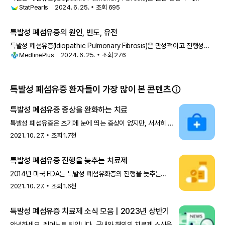
StatPearls
2024. 6. 25.
조회
695
섬유화로 인해 폐에 흉터가 생기는 진행성 폐 질환입니다
특발성 폐섬유증의 원인, 빈도, 유전
특발성 폐섬유증(Idiopathic Pulmonary Fibrosis)은 만성적이고 진행성인
만일 해당 검사에서도 뚜렷한 증상이 발견되지 않을 경우, 폐 생검
MedlinePlus
2024. 6. 25.
조회
276
폐 질환입니다. 이 질환은 폐에 흉터 조직(
Lung
을 하게 됩니다. 생검은 ‘생체 검사'를 줄여 이르는 말로, 폐의 일부
biopsy
를 채취해 현미경으로 자세히 관찰하는 검사입니다. 이를 통해 손상된 폐
의 특징을 확인할 수 있습니다.
특발성 폐섬유증 환자들이 가장 많이 본 콘텐츠
특발성 폐섬유증 증상을 완화하는 치료
특발성 폐섬유증은 초기에 눈에 띄는 증상이 없지만, 서서히 폐
기능이 나빠지고 호흡이 어려워지는 질환입니다. 특히 이미
2021. 10. 27.
조회
1.7천
손상된 폐는 회복이 쉽
특발성 폐섬유증 진행을 늦추는 치료제
2014년 미국 FDA는 특발성 폐섬유화증의 진행을 늦추는
치료제 닌테다닙Nintedanib과 퍼페니돈Pirfenidone을
2021. 10. 27.
조회
1.6천
승인했습니다. 두
특발성 폐섬유증 치료제 소식 모음 | 2023년 상반기
안녕하세요, 레어노트 팀입니다. 국내와 해외의 치료제 소식을