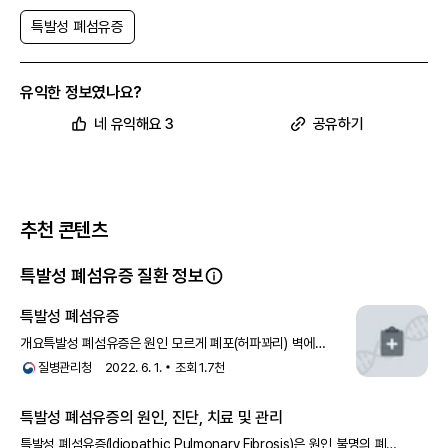
특발성 폐섬유증
곤봉지는 손가락 끝이 둥그렇게 굵어져 곤봉처럼 변하는 증상으로, 말초
유익한 정보였나요?
신경까지 산소가 공급되지 않는 상태가 지속되면 발생합니다.
곤봉지는 양손의 검지 손톱을 맞대고 밀듯이 누르는 ‘샴로스의 창문 테스
네 유익해요 3
공유하기
트
’로 확인할 수 있습니다. 건강한 사람은 손톱 사이에
Schamroth's window
마름모꼴의 틈이 생기지만, 폐에 이상이 있다면 굵어진 손가락 탓에 틈이
생기지 않습니다.
진단
추천 콘텐츠
폐 질환이 의심되면 가장 먼저 흉부 X선 촬영을 실시합니다. X선 촬영에
서 이상이 확인되면 고해상 컴퓨터 단층 촬영
HRCT; High-resolution
을 진행합니다.
computed tomography
특발성 폐섬유증 질환 정보
특발성 폐섬유증
개요특발성 폐섬유증은 원인 모르게 폐포(허파꽈리) 벽에
만성염증 세포들이 침투하면서 폐를 딱딱하게 하는 여러 변화가
질병관리청
2022. 6. 1.
조회
1.7천
발생하여 폐조직의 심한 구조
특발성 폐섬유증의 원인, 진단, 치료 및 관리
특발성 폐섬유증(Idiopathic Pulmonary Fibrosis)은 원인 불명의 폐