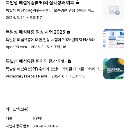
특발성 폐섬유증(IPF)의 심각성과 예후
potential treatment approaches. Respir Investig. 2020
Sep;58(5):320-335.
특발성 폐섬유증(IPF)은 원인이 불분명한 만성 진행성 폐
Pathogenesis of idiopathic pulmonary fibrosis | UpToDate
질환으로, 폐 조직의 두꺼워짐과 흉터 형성을 특징으로 합니다.
2024. 6. 14.
조회
117
전 세계 약 500만 명이 이 질환에 영향을 받고 있으며, 심각한
호흡 문제를 일으키고 삶의 질을 크게 저하시킵니다. IPF의
특발성 폐섬유증 임상 시험 2025
예후는 매우 나빠서 진단 후 5년 생존율이 약 20%에
불과합니다.
특발성 폐섬유증에 대한 임상 시험이 2025년까지 EMA와
PDMA의 주도로 진행될 예정입니다. 이 연구는 질병의 치료법
openPR.com
2025. 3. 15.
조회
116
개발을 목표로 하고 있습니다.
특발성 폐섬유증 환자의 증상 악화
특발성 폐섬유증(IPF) 환자가 증상이 악화될 때 이를 악화라고
합니다. IPF 악화는 산소 포화도의 갑작스럽고 지속적인 감소를
Pulmonary Fibrosis News
2024. 6. 1.
조회
115
포함하여 다양한 형태로 나타날 수 있습니다.
라이프엑스(주)
대표
장민후
사업자 등록 번호
636-81-00389