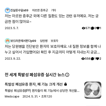
진실된수달s69
마르판 증후군
기타
저는 마르판 증후군 외에 다른 질환도 있는 관련 유저예요. 저는 궁
금한 점이 많아요~
2023. 5. 7.
571
0
1
보드라운레서판다p99
당원병
보호자
저는 당원병을 진단받은 환자의 보호자예요. 내 질환 정보를 함께 나
누고 싶어서 가입했어요! 확진 후 지금까지 어떻게 지내는지 궁금해
특발성 폐섬유증으로 진단을 받았다면?
요 🔍
질환을 인증하고 다양한 혜택을 누려보세요.
2023. 9. 22.
556
1
2
자세히 보기
참고 문헌
Incidence of idiopathic pulmonary fibrosis in Korea based on
전 세계 특발성 폐섬유증 실시간 뉴스
the 2011 ATS/ERS/JRS/ALAT statuent. Int J Tuberc Lung Dis.
2015 Jun;19(6):742-6.
Pulmonary Fibrosis Predisposition Overview | GeneReviews
특발성 폐섬유증 환자, 폐 기능 크게 개선
Idiopathic Pulmonary Fibrosis | National Organization for Rare
특발성 폐섬유증(IPF) 환자들이 폐 기능에서 상당한 개선을
Disorders
보였습니다. ENV-101은 Hedgehog가 PTCH1 수용체에
Idiopathic Pulmonary Fibrosis | MedlinePlus by US National
Medscape
2024. 5. 31.
조회
120
Library for Medicine
결합하는 것을 차단하여 단백질 GLI1의 방출을 방지합니다.
Idiopathic pulmonary fibrosis: Molecular mechanisms and