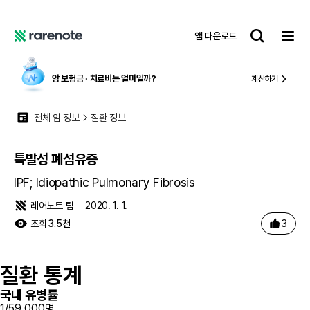
특발성 폐섬유증
레
앱 다운로드
어
레
노
어
트
노
료비
는 얼마일까?
국내 유일,
중증 질환 
계산하기
트
전체 암 정보
질환 정보
특발성 폐섬유증
IPF; Idiopathic Pulmonary Fibrosis
레어노트 팀
2020. 1. 1.
3
조회
3.5천
질환 통계
국내 유병률
1/59,000명