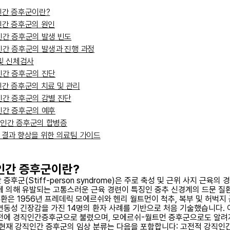
간 증후군이란?
간 증후군의 원인
간 증후군의 발생 빈도
간 증후군의 발생과 진행 과정
및 신체검사
간 증후군의 진단
간 증후군의 치료 및 관리
간 증후군의 감별 진단
간 증후군의 예후
인간 증후군의 합병증
 결과 향상을 위한 의료팀 가이드
인간 증후군이란?
증후군(Stiff-person syndrome)은 주로 축성 및 근위 사지 근육의 
에 의해 유발되는 고통스러운 근육 경련이 특징인 중추 신경계의 드문 질
 질환은 1956년 프레데릭 모에르쉬와 헨리 월트먼이 척추, 복부 및 허벅지
변동성 긴장감을 가진 14명의 환자 사례를 기반으로 처음 기술했습니다. 
전에 경직인간증후군으로 불렸으며, 모에르쉬-월트먼 증후군으로도 알려
 현재 강직인간 증후군의 임상 분류는 다음을 포함합니다: 고전적 강직인