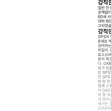
강직
일반 인
관계없이
60세 사
대와 6
고되었습
강직
SPS의
B세포 
관여하는
피질의 
효소(G
흔히 확
다. GA
요가 있
인 SP
인 SPS
련 및 
항체 스
이 GA
의 항-G
대 30%
에서만 
(GABA