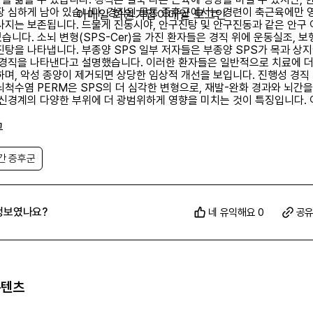
장 심하게 남아 있습니다. 경직된 몸통 증후군에서는 경련이 축근육에만 
이메일 회원가입
이메일 로그인
사지는 보존됩니다. 드물게 진동시야, 안구진탕 및 안구진동과 같은 안구
습니다. 소뇌 변형(SPS-Cer)을 가진 환자들은 경직 위에 운동실조, 
진탕을 나타냅니다. 부종양 SPS 일부 저자들은 부종양 SPS가 목과 상
 경직을 나타낸다고 설명했습니다. 이러한 환자들은 일반적으로 치료에 더
하며, 악성 종양이 제거되면 상당한 임상적 개선을 보입니다. 진행성 경직 
뇌척수염 PERM은 SPS의 더 심각한 변형으로, 재발-완화 경과와 뇌간을
 신경계의 다양한 부위에 더 광범위하게 영향을 미치는 것이 특징입니다. 
하 또는 정신 상태 변화, 안구근육 기능 장애, 운동실조 및 자율신경 부전
그
인간 증후군의 진단
 진단은 철저한 신경학적 검사와 전기진단 및 실험실 소견의 지원을 통해
간 증후군
루어집니다. SPS의 진단 기준은 수년에 걸쳐 발전했으며, 가장 널리 받
은 2009년 Dalakas에 의해 수정된 기준입니다. 고전적인 SPS의 현
다음과 같습니다: 사지 및 축근육의 경직, 복부 및 흉요추 부위에서 두드러
은 촉각 및 청각 자극에 의해 유발되는 고통스러운 경련 EMG에 의해 입
정보였나요?
네 유익해요 0
공
 길항근의 지속적인 운동 단위 활동의 증거 대체 진단을 뒷받침할 수 있는
 장애의 부재 항-GAD65 또는 항-암피피신 자가항체에 대한 양성 혈청
치료에 대한 임상적 반응 혈청 내 항-GAD 항체 수준이 10,000IU/mL
PS의 임상적 인상을 뒷받침합니다. CSF 분석은 일반적으로 특이 사항이
PERM 환자에서는 CSF 세포 수의 경미한 증가와 단백질 상승 및 양성 올
가 입증되었으며, 글리신 수용체에 대한 양성 자가항체도 나타났습니다. 
콘텐츠
는 다른 신경 및 근육 병리를 배제하고 임상 진단을 확인하는 데 유용합니
 일반적인 신경 전도 검사는 일반적으로 정상입니다. SPS의 바늘 근전도