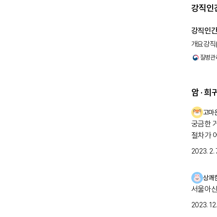
(EMG
강직인간
활동을 
주요 진
강직인
감지됩니
만, 경
개요강직
SPS에
강직인간
환자에서
질병관
진단하기
작하는 것
5%가 
암 · 
기 위한
강직인
고마
치료 /
가지 주
궁금한 
사용됩니
절차가 
줄이는 
자 검사
GABA
2023. 2. 7
자에게 
걱정스러
성과 중
바클로펜
상쾌
렌과 티
서울아산
되는 발
항체를 
2023. 12. 
글로불린