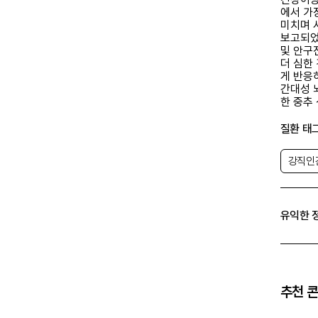
에서 가
미치며 
보고되었
및 안구
더 심한
게 반응
간대성 
한 중추
의식 저
합니다.
질환 태
강직
SPS의
강직인
으로 이
지는 기준
기준은 
기치 않
유익한 
용근 및
신경학적
디아제핀 
경우 S
니다. 
론 밴드
추천 
단 검사
SPS의