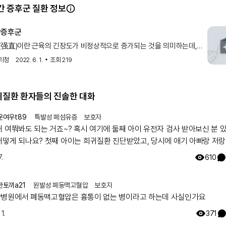
)는 자발적인 이완 노력에도 불구하고 휴식 시에도 지속적인 비자발적 운동
 증후군 질환 정보
보여줍니다. 지속적인 운동 단위 활동 및 작용근-길항근 근육의 공동 활
단 특징이며, 주로 몸통 근육, 특히 척추 및 복부 근육 및 근위부 사지 근
간증후군
다. 고전적인 SPS에서는 뇌 및 척수의 MRI가 진단적이지 않은 경우가
직 및 뻣뻣함의 다른 원인을 배제하기 위해 종종 수행됩니다. 자기공명분광
(强直)이란 근육의 긴장도가 비정상적으로 증가되는 것을 의미하는데,
서 뇌의 운동 영역에서 GABA 수준의 국소 변화를 보여줄 수 있습니다. P
 증후군은 진행성의 근육 강직과 경련을 특징으로 하는 질환입니
는 MRI가 척수 및 뇌간에서 고강도 신호를 보여줄 수 있습니다. 부종양
리청
2022. 6. 1.
조회
219
 위해서는 암피피신 및 게피린에 대한 항체를 확인하고 신속한 종양 검사
이 중요합니다. SPS로 진단된 환자의 약 35%가 DM-1을 가지고 있으며
관련 자가면역 갑상선 질환을 가지고 있기 때문에, 공존하는 자가면역 상태
희귀질환 환자들의 진솔한 대화
 검사가 일반적으로 수행됩니다.
간 증후군의 치료 및 관리
운여우t89
특발성 폐섬유증
보호자
 관리 강직인간 증후군의 치료 옵션은 증상 완화와 질병 수정 또는 면역 요
요 범주로 나눌 수 있습니다. 이 치료 방법들은 질병의 심각도에 따라 
거 여쭤봐도 되는 거죠~? 혹시 여기에 둘째 아이 유전자 검사 받아보신 분 
다. 증상 관리는 초기 치료의 표준이며, 경직, 강직 및 고통스러운 근육 
어떻게 되나요? 첫째 아이는 희귀질환 진단받았고, 당시에 애기 아빠랑 저랑
데 중점을 둡니다. 이는 벤조디아제핀, 바클로펜, 가바펜틴, 비가바트린과
했는데 돌연변이라고 하시더라구요.. 둘째 임신했는데 유전은 안 된다지만 
 효과를 촉진하는 약물을 사용하여 달성됩니다. 디아제팜은 강직인간 증후
.
610
1차 증상 완화제로 알려져 있지만, 시간이 지남에 따라 벤조디아제핀에 대
워서리.. 다들 몇주차에 무슨 검사하셨나요? 도움 좀 주심 감사하겠습니다.
독이 발생하여 유익한 효과를 잃는 경우가 흔합니다. 일부 환자에게는 척
도 효과적으로 사용됩니다. 다른 일반적으로 사용되는 근육 이완제에는
한토끼a21
원발성 폐동맥고혈압
보호자
자니딘이 포함됩니다. 증상 관리는 또한 항간질제 및 항우울제를 사용하
병원에서 폐동맥고혈압은 흉통이 없는 병이라고 하는데 사실인가요
작 및 정신과적 동반 질환을 치료하는 것을 포함합니다. 질병 수정 요법은
줄이거나 제거하는 것을 목표로 하는 특정 면역 조절 치료입니다. 정맥 내
1.
371
(IVIG)은 강직인간 증후군에서 가장 효과적인 면역 요법으로 입증되었으