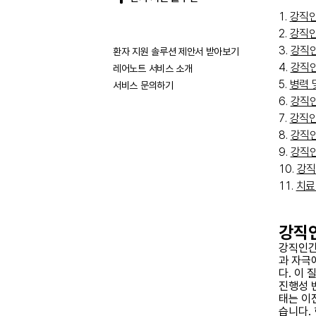
강직인
강직인
강직인
환자 지원 솔루션 제안서 받아보기
강직인
레어노트 서비스 소개
병력 
서비스 문의하기
강직인
강직인
강직인
강직인
강직
치료
강직
강직인간 
과 자극
다. 이
진행성 
태는 이
습니다.