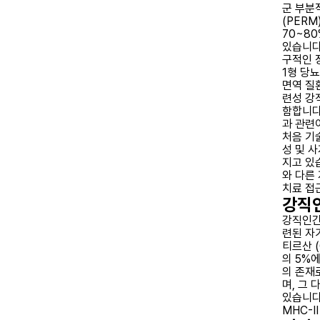
군 부분
(PER
70~80
있습니다
구적인 
1형 당뇨
면역 질
련성 강
함합니다.
과 관련
처음 기
성 및 
지고 있
와 다른
치료 접
강직
강직인간
련된 자
티르산 
의 5%
의 존재
며, 그 
있습니다
MHC-