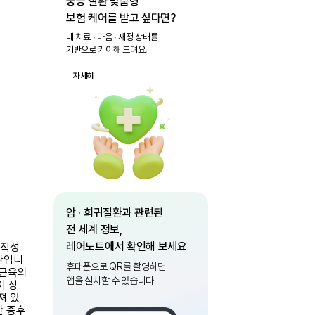
중증 질환 맞춤형
보험 케어를 받고 싶다면?
내 치료 ∙ 마음 ∙ 재정 상태를
기반으로 케어해 드려요.
자세히
암 · 희귀질환과 관련된
전 세계 정보,
레어노트에서 확인해 보세요
경직성
환입니
휴대폰으로 QR를 촬영하면
 근육의
앱을 설치할 수 있습니다.
이 상
져 있
간 증후