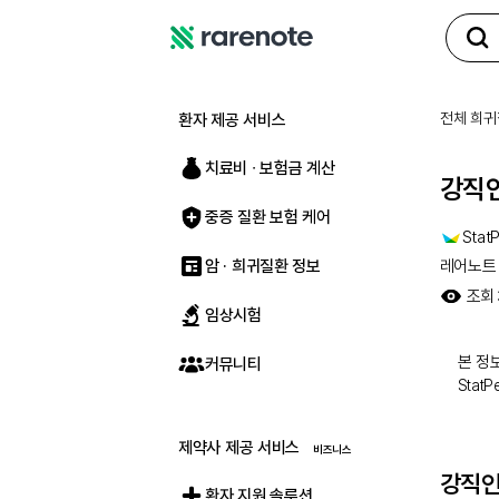
레
어
노
전체 희귀
환자 제공 서비스
트
치료비 ∙ 보험금 계산
강직인
중증 질환 보험 케어
StatP
암 · 희귀질환 정보
레어노트
조회
임상시험
본 정보
커뮤니티
Stat
제약사 제공 서비스
강직인
환자 지원 솔루션