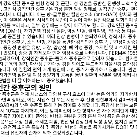
적 강직인간 증후군 변형 경직 및 근간대성 경련을 동반한 진행성 뇌척수
M). 고전적 강직인간 증후군은 가장 흔한 임상 형태로, 강직인간 증후군 
%에서 나타납니다. 이는 항-글루탐산 탈탄산효소 (anti-GAD) 항체와 
. 이 질환은 서서히 시작되어 시간이 지남에 따라 점진적으로 악화되며 
장애를 초래하고, 일부 경우에는 사망에 이르기도 합니다. 강직인간 증후
병 (DM-1), 자가면역 갑상선 질환, 악성 빈혈, 셀리악병, 백반증 등 다른
환과 공존할 수 있습니다. 여러 임상 변형이 기술되었으며, 경직 사지 증후
직인간 증후군, 소뇌 변형, 간질을 동반한 강직인간 증후군, 근긴장이상증
 종양성 변형은 유방, 대장, 갑상선, 폐 악성 종양, 호지킨 및 비호지킨 
이 있으며, 종종 암 자체보다 먼저 임상적으로 나타납니다. PERM은 195
술되었으며, 강직인간 증후군-플러스 증후군으로 알려져 있습니다. 환자
사지 근육의 경직, 확산성 근간대성 경련 외에도 두드러진 자율신경 불안정
습니다. 이 질환의 면역 매개 병인에 대한 증거가 증가하고 있습니다. 관련
 자가면역 질환 및 악성 종양과의 공통된 동반 질환의 식별은 질병 메커니
근법을 더 잘 이해하는 데 중요했습니다.
인간 증후군의 원인
 증후군은 억제 시냅스의 다양한 구성 요소에 대한 높은 역가의 자가항체
가면역 상태로, 이는 시냅스 전 또는 시냅스 후 신경 접합부에서 감마-아
(GABA)의 낮은 수준을 통해 기능 장애를 초래합니다. 종양성 형태는 모
에서 10%를 차지하며, 이는 암피피신에 대한 항체와 덜 자주 게피린에 대
로 특징지어집니다. 종양성 변형과 관련된 가장 흔한 악성 종양은 유방 선
다음으로 대장 선암, 소세포 폐암, 흉선 및 갑상선의 악성 종양, 호지킨 림
. 유전적 소인은 특발성 및 종양성 변형의 위험을 증가시키는 DQB1 및 
II 대립 유전자의 존재에 의해 결정되었습니다.