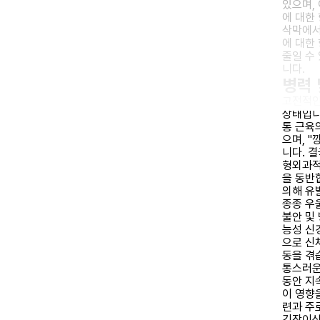
있으며,
에 대한
삭막에서
에 대한
줄일 수
니다.
병력 
고전적인
상태입니
통 근육
으며, 
니다. 결
형외과적
을 동반
의해 유
종종 우
불안 및
능성 신
으로 신
동을 겪
통스러운
동안 지
이 영향
련과 주
긴장이상