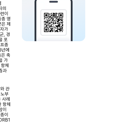
염
환자의
관련이
종종 영
군은 제
 자가
군, 경
을 포
림프종
6년에
들은 축
을 가
 항체
즘과
와 관
미노부
든 사례
한 항체
암이
프종이
DRB1