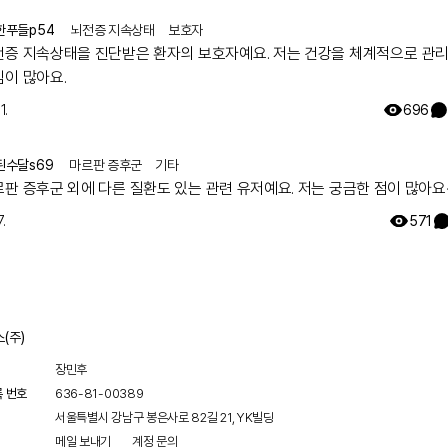
세션 후 최대 1년 동안 임상적 개선을 촉진합니다. IVIG와 달리, 혈장 교환
직 완전히 확립되지 않았으며, 대부분의 환자는 증상의 일시적 또는 전혀
한푸들p54
뇌전증 지속상태
보호자
않습니다. 코르티코스테로이드의 효과는 강직인간 증후군에서 논란의 
전증 지속상태을 진단받은 환자의 보호자예요. 저는 건강을 체계적으로 관
. B세포의 CD20 항원에 대한 단클론 항체인 리툭시맙은 비무작위 시
 이점을 제공했습니다. 미코페놀레이트 모페틸, 아자티오프린, 사이클
심이 많아요.
 사이클로스포린, 타크로리무스, 시롤리무스를 포함한 다른 면역 조절제의
1.
696
한 효과가 보고되었습니다.
인간 증후군의 감별 진단
 증후군의 감별 진단은 광범위하며, 뇌, 척수 및 근육의 장애를 포함합니다
된수달s69
마르판 증후군
기타
 압박성, 염증성, 감염성, 허혈성 근병증 및 근이영양증 특발성 파킨슨병 
르판 증후군 외에 다른 질환도 있는 관련 유저예요. 저는 궁금한 점이 많아요
스 증후군 자가면역 뇌염 원발성 측삭 경화증 진행성 다발성 경화증 전신
근긴장이상 신경근육증 아이작 증후군 강직성 척추염 유전성 경직성 하반
.
571
성 과다반사증 백질이영양증 신경이완제 악성 증후군, 세로토닌 증후군 또
 파상풍 기능성 신경 장애
인간 증후군의 예후
 증후군 환자의 예후는 임상적 증상, 증상의 지속 기간, 동반된 신생물 과
응을 포함한 여러 요인에 따라 다릅니다. 진행을 예방하거나 줄이고 장기
피하기 위해 적시에 치료를 시작하는 것이 중요합니다. 대부분의 환자는 
(주)
만, 신체적 및 정서적 스트레스 요인에 의해 유발되는 변동이 여전히 발
러 치료 옵션이 있음에도 불구하고, 일부 강직인간 증후군 환자는 시간이 
장민후
병이 진행되어 영구적인 정형외과적 이상, 보행 불능 및 장애로 이어집니다
록 번호
636-81-00389
구에서, 4년 추적 관찰 후 환자의 19%만이 일을 할 수 있었습니다. 환자
 사회적 제한으로 인해 삶의 질이 현저히 감소했다고 보고합니다.
서울특별시 강남구 봉은사로 82길 21, YK빌딩
인간 증후군의 합병증
메일 보내기
계정 문의