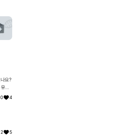
 단위
성화는
육에서
 많지
법은
ERM
 변형을
를 시
, 약
를 찾
법의 두
조합하여
있나요?
경련을
 유전
 같은
워낙에
군 환
0
4
한 내
수강내
 단트롤
여 동반
 자가
 면역
2
5
며, 표