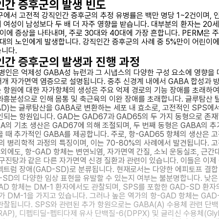
인간 증후군의 발생 빈도
구에서 고전적 강직인간 증후군의 추정 유병률은 백만 명당 1~2건이며, 
 여성이 남성보다 두 배 더 자주 영향을 받습니다. 대부분의 환자는 20
이에 증상을 나타내며, 주로 30대와 40대에 가장 흔합니다. PERM은 주
0대의 노인에게 발생합니다. 강직인간 증후군의 사례 중 5%만이 어린이에
니다.
인간 증후군의 발생과 진행 과정
 병인은 억제성 GABA성 뉴런과 그 시냅스의 다양한 구성 요소에 영향을
매개 자가면역 염증으로 설명됩니다. 중추 신경계 내에서 GABA 합성과 
 항원에 대한 자가항체의 생성은 주요 억제 경로의 기능 장애를 초래하여
과흥분성으로 인해 몸통 및 축근육의 이완 장애를 초래합니다. 글루탐산 
AD)는 글루탐산을 GABA로 변환하는 세포 내 효소로, 고전적인 SPS에
인되는 항원입니다. GAD는 GAD67과 GAD65의 두 가지 동형으로 존
BA의 기초 생산은 GAD67에 의해 조절되며, 두 번째 동형은 GABA의 추
을 때 추가적인 GABA를 제공합니다. 주로, 항-GAD65 항체의 생산은 
S의 병리학적 과정의 특징이며, 이는 70-80%의 사례에서 발견됩니다. 
 외에도, 항-GAD 항체는 변연뇌염, 자가면역 간질, 소뇌 운동실조, 근간
안구진탕과 같은 다른 자가면역 신경 질환과 관련이 있습니다. 이들은 이제 
펙트럼 장애(GAD-SD)로 분류됩니다. 현재로서는 다양한 에피토프 결합
D-SD의 다양한 임상 표현을 유발할 수 있는지 여부는 불분명합니다. 낮은
AD 항체는 DM-1 환자에서도 관찰되며, SPS를 포함한 GAD-SD 환자
가 DM-1을 가지고 있습니다. 그러나 높은 역가의 항-GAD 항체는 GAD
관찰됩니다. SPS와 관련된 추가 항원으로는 GABA(A) 수용체 관련 단
RAP), 디펩티딜-펩티다제 유사 단백질-6(DPPX) 및 글리신 수용체(Gly