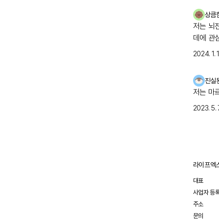
준 5회 
점은 아
상큼
보이지 
저는 뇌
있습니다
장기적인
데에 관
파미드,
2024. 1. 1
은 다양
강직
강직인간
진실
수병증:
저는 마
슨 플러
국소성 
2023. 5. 7
비 유전
성 고열
강직
강직인간
치료 반
병증을 
라이프엑스
개선되지
다. 여
대표
따라 질
사업자 등
장기 연
체적 및
주소
강직
문의