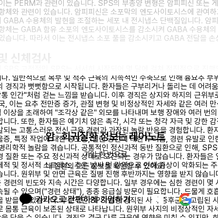
 이는 PERM과 관련이 있습니다. SPS의 부종양 변형은 암피피신 또는 
 항체와 관련이 있습니다. 암피피신은 소포막의 엔도사이토시스에 관여하
 GABA 수용체의 발현을 조절하는 세포 내 전시냅스 단백질입니다. 암
 항체는 GABA 함유 소포의 엔도사이토시스를 감소시켜 GABA 수용체의
 있습니다. 따라서 이는 전시냅스 소포 풀을 감소시키고 GABA 전달을 
및 신체검사
 SPS 고전적인 SPS는 서서히 시작되어 몇 달에 걸쳐 점진적으로 진행
다. 일반적으로 복부 및 척추 근육의 지속적인 수축으로 인해 흉요추 부
의 경직과 뻣뻣함으로 시작됩니다. 환자들은 구부리거나 돌리는 데 어려움
"깡통 인간"처럼 걷는 느낌을 받습니다. 이후 경직은 상지와 하지의 근위부
국, 이는 요추 전만증 증가, 관절 변형 및 비정상적인 자세와 같은 여러 만
 이상을 초래하여 "조각상 같은" 외모를 나타내며 보행 장애와 여러 번의
합니다. 또한, 환자들은 예기치 않은 촉각, 시각 또는 청각 자극 및 강한 
발되는 고통스러운 전신 근육 경련과 과장된 놀람 반응을 경험합니다. 환
암 · 희귀질환 정보는 레어노트
울증, 특정 작업에 대한 공포증, 열린 공간에 대한 두려움, 경련 유발로 인
 병리학적 놀람을 겪습니다. 공통적인 정신과적 동반 질환으로 인해, SPS
가입 한 번으로

경 질환 또는 주요 정신과적 상태로 오진되는 경우가 많습니다. 환자들은
체적 및 정서적 스트레스, 추운 날씨 및 감염으로 인해 증상이 악화되는 주
내 질환의 모든 정보를 확인할 수 있어요!
습니다. 원위부 및 안면 근육은 질병 진행 후반까지는 영향을 받지 않습니다
 경련의 빈도와 지속 시간은 다양합니다. 일부 경우에는 심한 경련이 몇 
속될 수 있으며("경련 상태"), 종종 응급실 방문이 필요합니다. 드물게 호
카카오로 간편하게 가입하기
을 받을 수 있습니다. 부분적인 SPS 변형 경직된 사지 증후군은 고립된 
로 몸통 근육이 보존된 상태로 나타납니다. 원위부 사지의 비정상적인 자
을 닮을 수 있습니다. 경직은 결국 다른 근육에 영향을 미칠 수 있지만, 