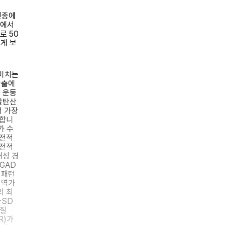
인종에
세에서
로 50
게 보
 미치는
방출에
 운동
탈탄산
서 가장
재합니
가 수
고전적
고전적
대성 경
GAD
 패턴
 역가
의 최
-SD
백질
R)가