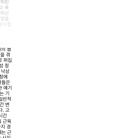
게피린
고 축
피피신
 양을
손상시킵
되는
위의 몸
을 겪
로 퍼집
성 정
 낙상
감정에
자들은
한 예기
는 기
 일반적
간 변
. 고
시간
흡 근육
사지 경
세는 근
한 사지