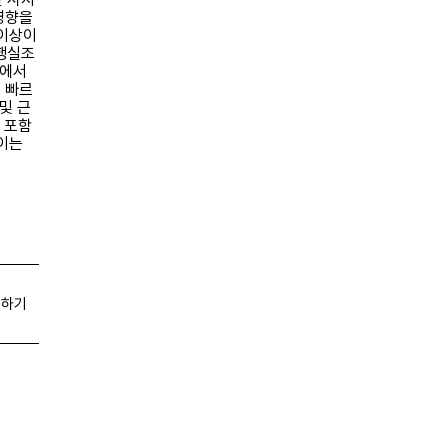
영향을
 이상이
보행실조
지에서
 빠르
및 근
 포함
이는
을 초래
 임상적
아들여
재 진단
짐 예
증된 작
유하기
 다른
학 벤조
 이상인
 없습
리고클
전기진
다.