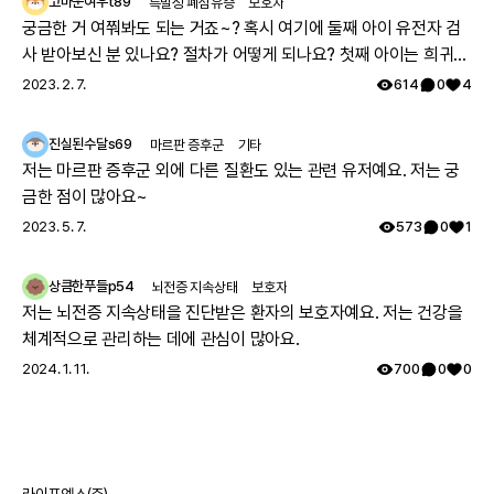
고마운여우t89
특발성 폐섬유증
보호자
궁금한 거 여쭤봐도 되는 거죠~? 혹시 여기에 둘째 아이 유전자 검
사 받아보신 분 있나요? 절차가 어떻게 되나요? 첫째 아이는 희귀질
환 진단받았고, 당시에 애기 아빠랑 저랑 유전자 검사했는데 돌연변
2023. 2. 7.
614
0
4
이라고 하시더라구요.. 둘째 임신했는데 유전은 안 된다지만 워낙에
걱정스러워서리.. 다들 몇주차에 무슨 검사하셨나요? 도움 좀 주심
진실된수달s69
마르판 증후군
기타
감사하겠습니다.
저는 마르판 증후군 외에 다른 질환도 있는 관련 유저예요. 저는 궁
금한 점이 많아요~
2023. 5. 7.
573
0
1
상큼한푸들p54
뇌전증 지속상태
보호자
저는 뇌전증 지속상태을 진단받은 환자의 보호자예요. 저는 건강을
체계적으로 관리하는 데에 관심이 많아요.
2024. 1. 11.
700
0
0