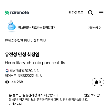
유전성 만성 췌장염
레
앱 다운로드
어
레
노
어
트
노
암 보험금 ∙ 치료비
는 얼마일까?
계산하기
트
전체 희귀질환 정보
질환 정보
유전성 만성 췌장염
Hereditary chronic pancreatitis
질병관리청
2020. 1. 1.
레어노트 등록일
2022. 6. 7.
0
조회
268
본 정보는 ‘
질병관리청
’에서 제공합니다.
원문 보기
질병관리청은 국민 보건 증진과 감염병 예방 및 관리를 위한 보건의료
기관입니다.