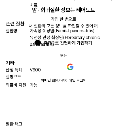
치료
암 · 희귀질환 정보는 레어노트
가입 한 번으로

관련 질환
내 질환의 모든 정보를 확인할 수 있어요!
질환명
가족성 췌장염(Familial pancreatitis)
유전성 만성 췌장염(Hereditary chronic
카카오로 간편하게 가입하기
pancreatitis)
또는
기타
산정 특례
V900
질병코드
이메일 회원가입
이메일 로그인
의료비 지원
가능
질환 태그