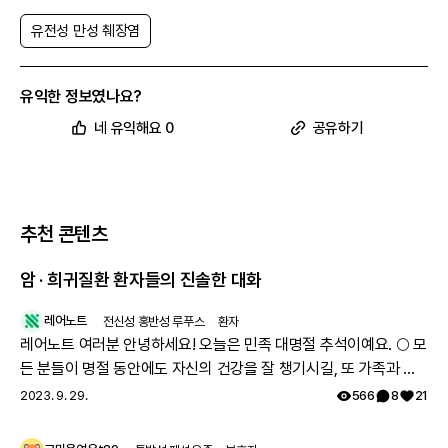
유전성 만성 췌장염
유익한 정보였나요?
네 유익해요 0
공유하기
추천 콘텐츠
암 · 희귀질환 환자들의 진솔한 대화
레어노트
전신성 홍반성 루푸스
환자
레어노트 여러분 안녕하세요! 오늘은 민족 대명절 추석이예요. 🌕 모
든 분들이 명절 동안에도 자신의 건강을 잘 챙기시길, 또 가족과 함
께 따뜻하고 행복한 시간 보내시길 레어노트팀이 기원하겠습니다!
2023. 9. 29.
566
8
21
해피 추석 되세요! 🥳