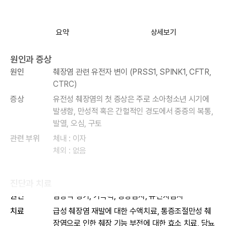
요약
상세보기
원인과 증상
원인
췌장염 관련 유전자 변이 (PRSS1, SPINK1, CFTR,
CTRC)
증상
유전성 췌장염의 첫 증상은 주로 소아청소년 시기에
발생함, 만성적 혹은 간헐적인 경도에서 중증의 복통,
발열, 오심, 구토
관련 부위
체내 : 이자
체외 : 없음
진단과 치료
원인
임상적 평가, 가족력, 영상검사, 유전자검사
치료
급성 췌장염 재발에 대한 수액치료, 통증조절만성 췌
장염으로 인한 췌장 기능 부전에 대한 효소 치료, 당뇨