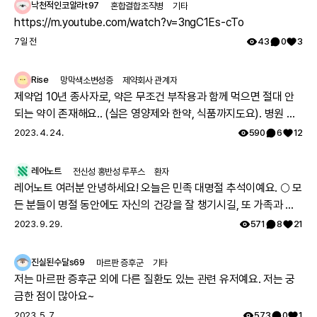
낙천적인코알라t97
혼합결합조직병
기타
https://m.youtube.com/watch?v=3ngC1Es-cTo
7일 전
43
0
3
Rise
망막색소변성증
제약회사 관계자
제약업 10년 종사자로, 약은 무조건 부작용과 함께 먹으면 절대 안
되는 약이 존재해요.. (실은 영양제와 한약, 식품까지도요). 병원 여
러과를 도시면서 진료과에서 따로따로 치료약을 처방하는데, 의료
2023. 4. 24.
590
6
12
진이 환자분이 먹으시는 모든약에 대한 파악이 안되어서, 잘못 처방
될수도 있어요. 참고 하시면 정말 좋을거 같아요. 그리고 시판약의
레어노트
전신성 홍반성 루푸스
환자
안전성을 제약사가 의무적으로(법적으로) 추적해야만 하기 때문에
레어노트 여러분 안녕하세요! 오늘은 민족 대명절 추석이예요. 🌕 모
약의 안전성(부작용, 약끼리 상호작용)에 대한정보는 해당제약사에
든 분들이 명절 동안에도 자신의 건강을 잘 챙기시길, 또 가족과 함
가장많아요~! 제약사 홈페이지에 가시면 정보를 확인하실 수 있고
께 따뜻하고 행복한 시간 보내시길 레어노트팀이 기원하겠습니다!
2023. 9. 29.
571
8
21
제약사에 따로 medical informatics (MI) 대응 부서가 있어 전화,
해피 추석 되세요! 🥳
이메일등으로 물어보실 수 있어요! 또 안전성 데이터를 수집하고 식
진실된수달s69
마르판 증후군
기타
약처에 보고 하는 pharmaco vigiliance (PV) 라는 부서가 있구요.
저는 마르판 증후군 외에 다른 질환도 있는 관련 유저예요. 저는 궁
약의 상호작용을 고려하지 않고 처방되어 일어나는 부작용이 내가
금한 점이 많아요~
아픈 증상이 나타나는 원인일수 있어 말씀드려요.
2023. 5. 7.
573
0
1