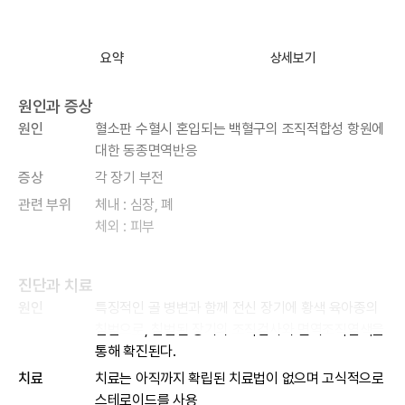
요약
상세보기
원인과 증상
원인
혈소판 수혈시 혼입되는 백혈구의 조직적합성 항원에
대한 동종면역반응
증상
각 장기 부전
관련 부위
체내 : 심장, 폐
체외 : 피부
진단과 치료
원인
특징적인 골 병변과 함께 전신 장기에 황색 육아종의
침범으로, 침범된 장기의 조직검사와 면역조직염색을
통해 확진된다.
치료
치료는 아직까지 확립된 치료법이 없으며 고식적으로
스테로이드를 사용