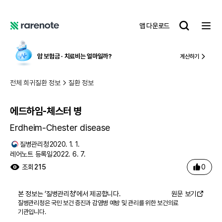
에드하임-체스터 병
레
앱 다운로드
어
레
노
어
트
노
암 보험금 ∙ 치료비
는 얼마일까?
계산하기
트
전체 희귀질환 정보
질환 정보
에드하임-체스터 병
Erdheim-Chester disease
질병관리청
2020. 1. 1.
레어노트 등록일
2022. 6. 7.
0
조회
215
본 정보는 ‘
질병관리청
’에서 제공합니다.
원문 보기
질병관리청은 국민 보건 증진과 감염병 예방 및 관리를 위한 보건의료
기관입니다.