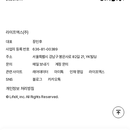
라이프엑스(주)
대표
장민후
사업자 등록 번호
636-81-00389
주소
서울특별시 강남구 봉은사로 82길 21, YK빌딩
문의
메일 보내기
계정 문의
관련 사이트
레어데이터
마미톡
인재 영입
라이프엑스
SNS
블로그
카카오톡
개인정보 처리방침
© LifeX, inc. All Rights Reserved.