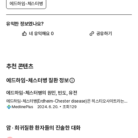
에드하임-체스터병
유익한 정보였나요?
네 유익해요 0
공유하기
추천 콘텐츠
에드하임-체스터병 질환 정보
에드하임-체스터병의 원인, 빈도, 유전
에드하임-체스터병(Erdheim-Chester disease)은 히스티오사이트라는
MedlinePlus
2024. 6. 20.
조회
129
세포의 과잉 생산을 초래하는 희귀한 유형의 느리게 자라는 혈액
암 · 희귀질환 환자들의 진솔한 대화