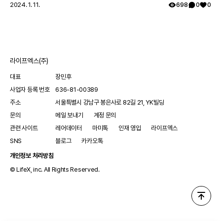
2024. 1. 11.
698
0
0
라이프엑스(주)
대표
장민후
사업자 등록 번호
636-81-00389
주소
서울특별시 강남구 봉은사로 82길 21, YK빌딩
문의
메일 보내기
계정 문의
관련 사이트
레어데이터
마미톡
인재 영입
라이프엑스
SNS
블로그
카카오톡
개인정보 처리방침
© LifeX, inc. All Rights Reserved.