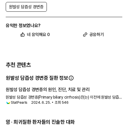
원발성 담즙성 경변증
유익한 정보였나요?
네 유익해요 0
공유하기
추천 콘텐츠
원발성 담즙성 경변증 질환 정보
원발성 담즙성 경변증의 원인, 진단, 치료 및 관리
원발성 담즙성 경변증(Primary biliary cirrhosis)은(는) 이전에 원발성 담즙성
StatPearls
2024. 6. 25.
조회
546
간경변으로 알려졌던 자가면역 질환으로, 간내
암 · 희귀질환 환자들의 진솔한 대화