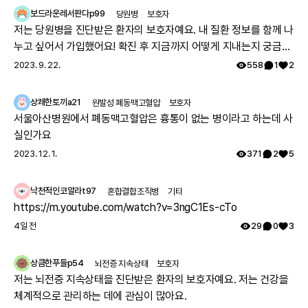
보드라운레서판다p99
당원병
보호자
저는 당원병을 진단받은 환자의 보호자예요. 내 질환 정보를 함께 나
누고 싶어서 가입했어요! 확진 후 지금까지 어떻게 지내는지 궁금해
요 🔍
2023. 9. 22.
558
1
2
상쾌한토끼a21
원발성 폐동맥고혈압
보호자
서울아산병원에서 폐동맥고혈압은 흉통이 없는 병이라고 하는데 사
실인가요
2023. 12. 1.
371
2
5
낙천적인코알라t97
혼합결합조직병
기타
https://m.youtube.com/watch?v=3ngC1Es-cTo
4일 전
29
0
3
상큼한푸들p54
뇌전증 지속상태
보호자
저는 뇌전증 지속상태을 진단받은 환자의 보호자예요. 저는 건강을
체계적으로 관리하는 데에 관심이 많아요.