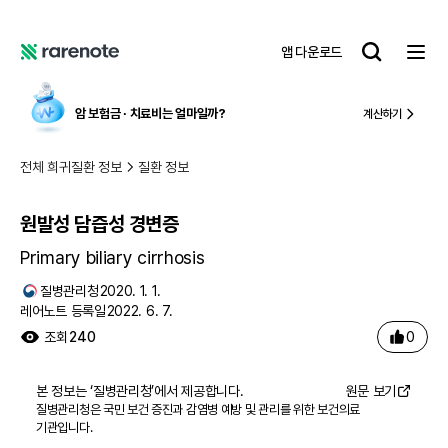
원발성 담즙성 경변증
레
앱 다운로드
어
레
노
어
트
노
암 보험금 ∙ 치료비
는 얼마일까?
계산하기
트
전체 희귀질환 정보
질환 정보
원발성 담즙성 경변증
Primary biliary cirrhosis
질병관리청
2020. 1. 1.
레어노트 등록일
2022. 6. 7.
0
조회
240
본 정보는 ‘
질병관리청
’에서 제공합니다.
원문 보기
질병관리청은 국민 보건 증진과 감염병 예방 및 관리를 위한 보건의료
기관입니다.