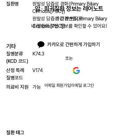
질환명
원발성 담즙성 경화(Primary Biliary
암 · 희귀질환 정보는 레어노트
Cirrhosis[PBC])
원발성 담즙성 간경변증(Primary Biliary
가입 한 번으로

Cirrhosis[PBC])
내 질환의 모든 정보를 확인할 수 있어요!
카카오로 간편하게 가입하기
기타
질병분류
K74.3
또는
(KCD 코드)
산정 특례
V174
질병코드
이메일 회원가입
이메일 로그인
의료비 지원
가능
질환 태그