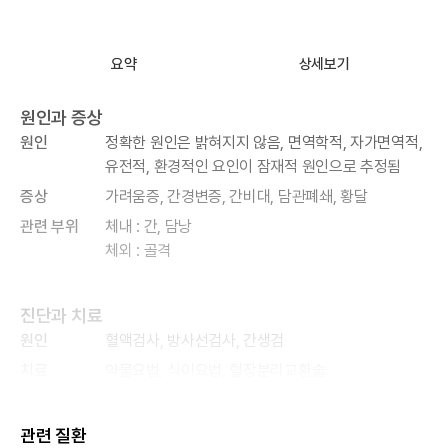
요약
상세보기
원인과 증상
원인
정확한 원인은 밝혀지지 않음, 면역학적, 자가면역적,
유전적, 환경적인 요인이 잠재적 원인으로 추정됨
증상
가려움증, 간경변증, 간비대, 담관폐쇄, 황달
관련 부위
체내 : 간, 담낭
체외 : 골격
진단과 치료
원인
혈액검사, 방사선검사, 간생검
치료
약물요법, 식이요법, 혈장분리교환술
관련 질환