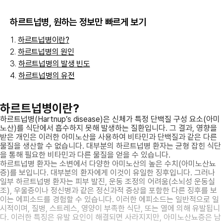
하르트넙병
, 원하는 정보만 빠르게 보기
하르트넙병이란?
하르트넙병의 원인
하르트넙병의 발생 빈도
하르트넙병의 유전
하르트넙병이란?
하르트넙병(Hartnup’s disease)은 신체가 특정 단백질 구성 요소(아미
노산)를 식단에서 흡수하지 못해 발생하는 질환입니다. 그 결과, 영향을
받은 개인은 이러한 아미노산을 사용하여 비타민과 단백질과 같은 다른
물질을 생산할 수 없습니다. 대부분의 하르트넙병 환자는 균형 잡힌 식단
을 통해 필요한 비타민과 다른 물질을 얻을 수 있습니다.
하르트넙병 환자는 소변에서 다양한 아미노산의 높은 수치(아미노산뇨
증)를 보입니다. 대부분의 환자에게 이것이 유일한 징후입니다. 그러나
일부 하르트넙병 환자는 피부 발진, 운동 조정의 어려움(소뇌성 운동실
조), 우울증이나 정신병과 같은 정신과적 증상을 포함한 다른 징후를 보
이는 에피소드를 경험할 수 있습니다. 이러한 에피소드는 일반적으로 일
시적이며, 질병, 스트레스, 영양이 부족한 식단, 또는 열에 의해 유발됩니
다. 이러한 특징은 유발 요인이 해결되면 사라지지만, 아미노산뇨증은 남