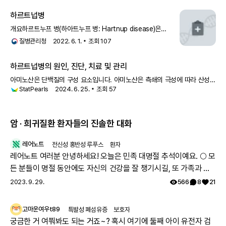
하르트넙병
개요하르트누프 병(하아트누프 병: Hartnup disease)은
1950년대에 런던의 하르트누프(Hartnup) 가족 8명 중
질병관리청
2022. 6. 1.
조회
107
4명에게서 이
하르트넙병의 원인, 진단, 치료 및 관리
아미노산은 단백질의 구성 요소입니다. 아미노산은 측쇄의 극성에 따라 산성,
StatPearls
2024. 6. 25.
조회
57
염기성, 중성 아미노산으로 나뉩니다. 하르트넙병(Hartnup’s d
암 · 희귀질환 환자들의 진솔한 대화
레어노트
전신성 홍반성 루푸스
환자
레어노트 여러분 안녕하세요! 오늘은 민족 대명절 추석이예요. 🌕 모
든 분들이 명절 동안에도 자신의 건강을 잘 챙기시길, 또 가족과 함
께 따뜻하고 행복한 시간 보내시길 레어노트팀이 기원하겠습니다!
2023. 9. 29.
566
8
21
해피 추석 되세요! 🥳
고마운여우t89
특발성 폐섬유증
보호자
궁금한 거 여쭤봐도 되는 거죠~? 혹시 여기에 둘째 아이 유전자 검