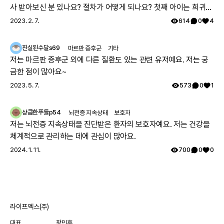
사 받아보신 분 있나요? 절차가 어떻게 되나요? 첫째 아이는 희귀질
환 진단받았고, 당시에 애기 아빠랑 저랑 유전자 검사했는데 돌연변
2023. 2. 7.
614
0
4
이라고 하시더라구요.. 둘째 임신했는데 유전은 안 된다지만 워낙에
걱정스러워서리.. 다들 몇주차에 무슨 검사하셨나요? 도움 좀 주심
진실된수달s69
마르판 증후군
기타
감사하겠습니다.
저는 마르판 증후군 외에 다른 질환도 있는 관련 유저예요. 저는 궁
금한 점이 많아요~
2023. 5. 7.
573
0
1
상큼한푸들p54
뇌전증 지속상태
보호자
저는 뇌전증 지속상태을 진단받은 환자의 보호자예요. 저는 건강을
체계적으로 관리하는 데에 관심이 많아요.
2024. 1. 11.
700
0
0
라이프엑스(주)
대표
장민후