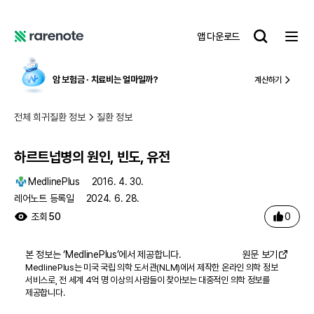
하르트넙병의 원인, 빈도, 유전
레
앱 다운로드
어
레
노
어
트
노
암 보험금 ∙ 치료비
는 얼마일까?
계산하기
트
전체 희귀질환 정보
질환 정보
하르트넙병의 원인, 빈도, 유전
MedlinePlus
2016. 4. 30.
레어노트 등록일
2024. 6. 28.
0
조회
50
본 정보는 ‘
MedlinePlus
’에서 제공합니다.
원문 보기
MedlinePlus는 미국 국립 의학 도서관(NLM)에서 제작한 온라인 의학 정보
서비스로, 전 세계 4억 명 이상의 사람들이 찾아보는 대중적인 의학 정보를
제공합니다.