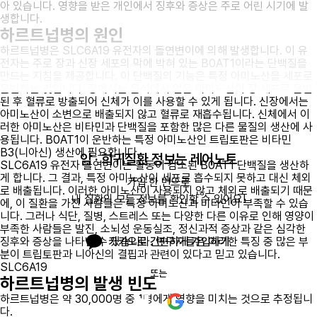
아 있습니다. 영향을 받은 개인에서 징후와 증상은 주로 어린 시기에 발
생합니다.
하르트넙병의 원인
하르트넙병은 SLC6A19 유전자의 돌연변이에 의해 발생합니다. 이 유
전자는 주로 장과 신장 세포의 막에 박혀 있는 B0AT1이라는 단백질을
만드는 지침을 제공합니다. 이 단백질의 기능은 특정 아미노산을 세포로
운반하는 것입니다. 장에서는 음식에서 얻은 아미노산이 장 세포로 운반
된 후 혈류로 방출되어 신체가 이를 사용할 수 있게 됩니다. 신장에서는
아미노산이 소변으로 배출되지 않고 혈류로 재흡수됩니다. 신체에서 이
러한 아미노산은 비타민과 단백질을 포함한 많은 다른 물질의 생산에 사
용됩니다. B0AT1이 운반하는 특정 아미노산인 트립토판은 비타민
B3(니아신) 생산에 필요합니다.
암 · 희귀질환 정보는 레어노트
SLC6A19 유전자 돌연변이는 활동이 감소된 B0AT1 단백질을 생산하
게 합니다. 그 결과, 특정 아미노산이 세포로 흡수되지 못하고 대신 체외
가입 한 번으로

로 배출됩니다. 이러한 아미노산이 사용되지 않고 체외로 배출되기 때문
내 질환의 모든 정보를 확인할 수 있어요!
에, 이 질환을 가진 사람들은 특정 아미노산과 비타민이 부족할 수 있습
니다. 그러나 식단, 질병, 스트레스 또는 다양한 다른 이유로 인해 영양이
부족한 사람들은 발진, 소뇌성 운동실조, 정신과적 증상과 같은 심각한
징후와 증상을 나타낼 수 있습니다. 연구자들은 이러한 특징 중 많은 부
카카오로 간편하게 가입하기
분이 트립토판과 니아신의 결핍과 관련이 있다고 믿고 있습니다.
SLC6A19
또는
하르트넙병의 발생 빈도
하르트넙병은 약 30,000명 중 1명에게 영향을 미치는 것으로 추정됩니
다.