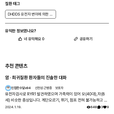
질환 태그
DHDDS 유전자 변이에 의한 발달지연 및 발작
유익한 정보였나요?
네 유익해요 0
공유하기
추천 콘텐츠
암 · 희귀질환 환자들의 진솔한 대화
민첩한수달v94
선천성 근병증
보호자
유전자검사로 RYR1 발견하였으며 가족력이 있어 모(40대),자(8
세) 비슷한 증상입니다. 계단오르기, 뛰기, 점프 전혀 불가능하고 전
체적으로 몸의 힘이 부족하지만 위의 불가능한점을 빼고는 힘들지
2024. 1. 19.
648
3
9
만 일상생활 가능합니다. 모의 유아시절인 35년전 서울대병원 진료