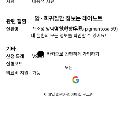
치료
대증적 치료
암 · 희귀질환 정보는 레어노트
관련 질환
가입 한 번으로

질환명
색소성 망막염 59(Retinitis pigmentosa 59)
내 질환의 모든 정보를 확인할 수 있어요!
기타
카카오로 간편하게 가입하기
산정 특례
V900
질병코드
또는
의료비 지원
가능
이메일 회원가입
이메일 로그인