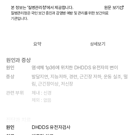
본 정보는 ‘
질병관리청
’에서 제공합니다.
원문 보기
질병관리청은 국민 보건 증진과 감염병 예방 및 관리를 위한 보건의료
기관입니다.
요약
상세보기
원인과 증상
원인
염색체 1p36에 위치한 DHDDS 유전자의 변이
증상
발달지연, 지능저하, 경련, 근긴장 저하, 운동 실조, 떨
림, 근긴장이상, 저신장
관련 부위
체내 : 신경
체외 : 없음
진단과 치료
원인
DHDDS 유전자검사