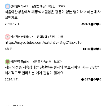
를 보았으나 그당시에는 아킬레스건이 짧아서 그런거라고 운동 열
상쾌한토끼a21
원발성 폐동맥고혈압
보호자
심히 하라는 답을 듣고 쭉 지내다가 출산후 첫째아이도 같은 증상으
서울아산병원에서 폐동맥고혈압은 흉통이 없는 병이라고 하는데 사
로 서울대병원 방문하여 근육병의심으로 여러 검사를 하였으나 정
실인가요
확한 이유는 찾지 못했고 국내에는 없는 유형이며 다른나라에도 같
2023. 12. 1.
371
2
5
은 케이스가 있나 알아보기로 하고 주기적으로 외래만 다녔습니다.
그렇게 아이가 7세가 되고 지방병원에서 ryr1 발견하였고 드디어 모
낙천적인코알라t97
혼합결합조직병
기타
자 모두 최종진단 받았어요. 이 글 작성후 한달뒤, 오늘 서울대 외래
https://m.youtube.com/watch?v=3ngC1Es-cTo
에 가서 말씀드리니 아니라고, 잘못된 검사결과라고 찾고 있는중이
4일 전
28
0
3
니 기다려보자고 하십니다 ㅠㅠ
상큼한푸들p54
뇌전증 지속상태
보호자
저는 뇌전증 지속상태을 진단받은 환자의 보호자예요. 저는 건강을
체계적으로 관리하는 데에 관심이 많아요.
2024. 1. 11.
697
0
0