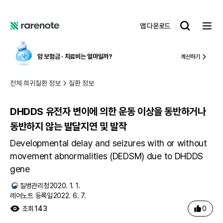
DHDDS 유전자 변이에 의한 운동 이상을 동반하거나 동반하지 않는 발달지연 및 발작
레
앱 다운로드
어
레
노
어
트
노
암 보험금 ∙ 치료비
는 얼마일까?
계산하기
트
전체 희귀질환 정보
질환 정보
DHDDS 유전자 변이에 의한 운동 이상을 동반하거나
동반하지 않는 발달지연 및 발작
Developmental delay and seizures with or without
movement abnormalities (DEDSM) due to DHDDS
gene
질병관리청
2020. 1. 1.
레어노트 등록일
2022. 6. 7.
0
조회
143