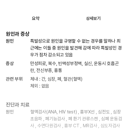
요약
상세보기
원인과 증상
원인
특발성으로 원인을 규명할 수 없는 경우를 말하나 최
근에는 이들 중 원인을 발견해 감에 따라 특발성인 경
우가 점차 감소되고 있음
증상
만성피로, 복수, 빈맥성부정맥, 실신, 운동시 호흡곤
란, 전신부종, 흉통
관련 부위
체내 : 간, 심장, 폐, 혈관(혈액)
체외 : 없음
진단과 치료
원인
혈액검사(ANA, HIV test) , 흉부X선 , 심전도 , 심장
초음파 , 폐기능검사 , 폐 환기 관류스켄 , 심폐 운동검
사 , 수면다원검사 , 흉부 CT , MR검사 , 심도자검사