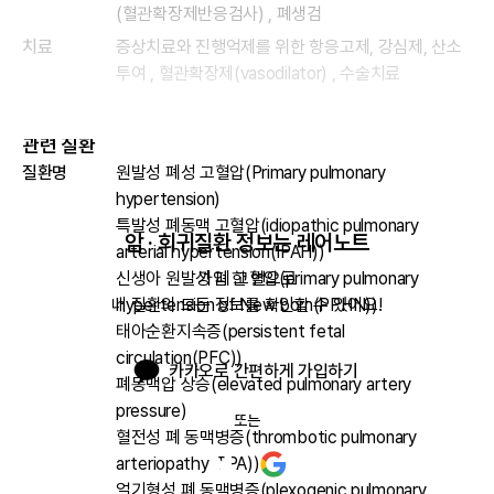
(혈관확장제반응검사) , 폐생검
치료
증상치료와 진행억제를 위한 항응고제, 강심제, 산소
투여 , 혈관확장제(vasodilator) , 수술치료
관련 질환
질환명
원발성 폐성 고혈압(Primary pulmonary
hypertension)
특발성 폐동맥 고혈압(idiopathic pulmonary
암 · 희귀질환 정보는 레어노트
arterial hypertension(IPAH))
신생아 원발성 폐 고혈압(primary pulmonary
가입 한 번으로

hypertension of New born(PPHN))
내 질환의 모든 정보를 확인할 수 있어요!
태아순환지속증(persistent fetal
circulation(PFC))
카카오로 간편하게 가입하기
폐동맥압 상승(elevated pulmonary artery
pressure)
또는
혈전성 폐 동맥병증(thrombotic pulmonary
arteriopathy(TPA))
얼기형성 폐 동맥병증(plexogenic pulmonary