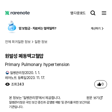
원발성 폐동맥고혈압
레
앱 다운로드
어
레
노
어
트
노
암 보험금 ∙ 치료비
는 얼마일까?
계산하기
트
전체 희귀질환 정보
질환 정보
원발성 폐동맥고혈압
Primary Pulmonary hypertension
질병관리청
2020. 1. 1.
레어노트 등록일
2023. 11. 17.
0
조회
243
본 정보는 ‘
질병관리청
’에서 제공합니다.
원문 보기
질병관리청은 국민 보건 증진과 감염병 예방 및 관리를 위한 보건의료
기관입니다.