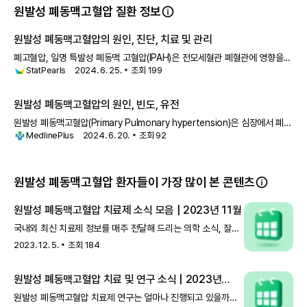
원발성 폐동맥고혈압 질환 정보
원발성 폐동맥고혈압의 원인, 진단, 치료 및 관리
폐고혈압, 일명 특발성 폐동맥 고혈압(IPAH)은 전모세혈관 폐혈관에 영향을
StatPearls
2024. 6. 25.
조회
199
미치는 진행성 질환입니다. IPAH의 정확한 기저 위험 요인은 아직
원발성 폐동맥고혈압의 원인, 빈도, 유전
원발성 폐동맥고혈압(Primary Pulmonary hypertension)은 심장에서 폐로
MedlinePlus
2024. 6. 20.
조회
92
혈액을 운반하는 혈관인 폐동맥에서 비정상적으로 높은
원발성 폐동맥고혈압 환자들이 가장 많이 본 콘텐츠
원발성 폐동맥고혈압 치료제 소식 모음 | 2023년 11월
국내외 최신 치료제 정보를 매주 전달해 드리는 의학 소식, 잘
보고 계신가요? 지나간 소식을 더 편하게 보실 수 있도록,
2023. 12. 5.
조회
184
그동안 발행된 의학 소
원발성 폐동맥고혈압 치료 및 연구 소식 | 2023년
12월
원발성 폐동맥고혈압 치료제 연구는 얼마나 진행되고 있을까요?