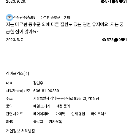
께 따뜻하고 행복한 시간 보내시길 레어노트팀이 기원하겠습니다!
2023. 9. 29.
571
8
21
제약사에 따로 medical informatics (MI) 대응 부서가 있어 전화,
해피 추석 되세요! 🥳
이메일등으로 물어보실 수 있어요! 또 안전성 데이터를 수집하고 식
진실된수달s69
마르판 증후군
기타
약처에 보고 하는 pharmaco vigiliance (PV) 라는 부서가 있구요.
저는 마르판 증후군 외에 다른 질환도 있는 관련 유저예요. 저는 궁
약의 상호작용을 고려하지 않고 처방되어 일어나는 부작용이 내가
금한 점이 많아요~
아픈 증상이 나타나는 원인일수 있어 말씀드려요.
2023. 5. 7.
573
0
1
라이프엑스(주)
대표
장민후
사업자 등록 번호
636-81-00389
주소
서울특별시 강남구 봉은사로 82길 21, YK빌딩
문의
메일 보내기
계정 문의
관련 사이트
레어데이터
마미톡
인재 영입
라이프엑스
SNS
블로그
카카오톡
개인정보 처리방침