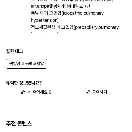
arteriopathy)
이메일 회원가입
이메일 로그인
특발성 폐 고혈압(idiopathic pulmonary
hypertension)
전모세혈관성 폐 고혈압(precapillary pulmonary
hypertension)
질환 태그
기타
질병분류
I27.0
원발성 폐동맥고혈압
(KCD 코드)
산정 특례
V202
유익한 정보였나요?
질병코드
네 유익해요 0
공유하기
의료비 지원
가능
추천 콘텐츠