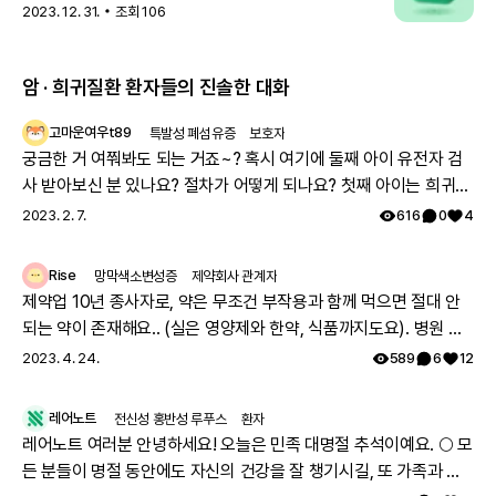
12월 한 달 동안 레어노트에서 모은 소식을 한눈에 확인해
2023. 12. 31.
조회
106
보세요! 한눈에 보는 1
암 · 희귀질환 환자들의 진솔한 대화
고마운여우t89
특발성 폐섬유증
보호자
궁금한 거 여쭤봐도 되는 거죠~? 혹시 여기에 둘째 아이 유전자 검
사 받아보신 분 있나요? 절차가 어떻게 되나요? 첫째 아이는 희귀질
환 진단받았고, 당시에 애기 아빠랑 저랑 유전자 검사했는데 돌연변
2023. 2. 7.
616
0
4
이라고 하시더라구요.. 둘째 임신했는데 유전은 안 된다지만 워낙에
걱정스러워서리.. 다들 몇주차에 무슨 검사하셨나요? 도움 좀 주심
Rise
망막색소변성증
제약회사 관계자
감사하겠습니다.
제약업 10년 종사자로, 약은 무조건 부작용과 함께 먹으면 절대 안
되는 약이 존재해요.. (실은 영양제와 한약, 식품까지도요). 병원 여
러과를 도시면서 진료과에서 따로따로 치료약을 처방하는데, 의료
2023. 4. 24.
589
6
12
진이 환자분이 먹으시는 모든약에 대한 파악이 안되어서, 잘못 처방
될수도 있어요. 참고 하시면 정말 좋을거 같아요. 그리고 시판약의
레어노트
전신성 홍반성 루푸스
환자
안전성을 제약사가 의무적으로(법적으로) 추적해야만 하기 때문에
레어노트 여러분 안녕하세요! 오늘은 민족 대명절 추석이예요. 🌕 모
약의 안전성(부작용, 약끼리 상호작용)에 대한정보는 해당제약사에
든 분들이 명절 동안에도 자신의 건강을 잘 챙기시길, 또 가족과 함
가장많아요~! 제약사 홈페이지에 가시면 정보를 확인하실 수 있고