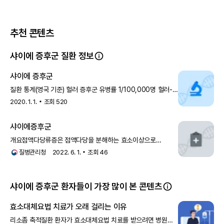
추천 콘텐츠
샤이에 증후군
과
관련된
전 세계 임상시험 현황이 궁금하다면
샤이에 증후군 질환 정보
앱에서 확인하기
샤이에 증후군
질환 통계(영국 기준) 헐러 증후군 유병률 1/100,000명 헐러-
샤이에 증후군 유병률 1/115,000명 샤이에 증후군 유병률
2020. 1. 1.
조회
520
1/500,0
참고 문헌
8
건
샤이에증후군
개요점액다당류증은 점액다당을 분해하는 효소이상으로
발생하는 질환으로, 제 1형 점액다당류증은 알파-엘-
질병관리청
2022. 6. 1.
조회
46
이두로니데이즈(alpha-L-iduroni
샤이에 증후군 환자들이 가장 많이 본 콘텐츠
효소대체요법 치료가 오래 걸리는 이유
리소좀 축적질환 환자가 효소대체요법 치료를 받으려면 병원에