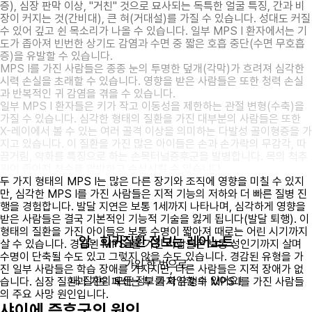
증), 심장 판막 이상, "거친" 것으로 묘사되는 독특한 얼굴 특징, 간과 비
장이 커지는 것(간비대), 큰 혀(거대설)를 가질 수 있습니다. 성대도 커질
수 있어 깊고 쉰 목소리가 나올 수 있습니다. 일부 MPS I 환자에서는 기
도가 좁아져 빈번한 상기도 감염과 수면 중 짧은 호흡 중단(수면 무호흡
증)을 유발할 수 있습니다.
MPS I를 가진 사람들은 종종 눈의 투명한 덮개(각막)가 흐려져 심각한
시력 손실을 초래할 수 있습니다. 영향을 받은 사람들은 또한 청력 손실
과 반복적인 귀 감염을 겪을 수 있습니다.
일부 MPS I 환자들은 키가 작고 이동성을 제한하는 관절 변형(수축)을
가질 수 있습니다. 심각한 형태의 질환을 가진 대부분의 사람들은 또한
X-레이에서 볼 수 있는 여러 골격 이상을 의미하는 다발성 골이형증을 가
지고 있습니다. 이 질환을 가진 많은 아이들은 손과 손가락의 무감각, 따
끔거림, 약화를 특징으로 하는 손목터널증후군을 발병합니다. 목의 척추
관이 좁아져 척수를 압박하고 손상시킬 수 있습니다.
두 가지 형태의 MPS I는 많은 다른 장기와 조직에 영향을 미칠 수 있지
만, 심각한 MPS I를 가진 사람들은 지적 기능의 저하와 더 빠른 질병 진
행을 경험합니다. 발달 지연은 보통 1세까지 나타나며, 심각하게 영향을
받은 사람들은 결국 기본적인 기능적 기술을 잃게 됩니다(발달 퇴행). 이
형태의 질환을 가진 아이들은 보통 수명이 짧아져 때로는 어린 시기까지
암 · 희귀질환 정보는 레어노트
살 수 있습니다. 경감된 MPS I를 가진 사람들은 보통 성인기까지 살며
수명이 단축될 수도 있고 그렇지 않을 수도 있습니다. 경감된 유형을 가
가입 한 번으로

진 일부 사람들은 학습 장애를 가지지만, 다른 사람들은 지적 장애가 없
내 질환의 모든 정보를 확인할 수 있어요!
습니다. 심장 질환과 기도 폐쇄는 두 가지 유형의 MPS I를 가진 사람들
의 주요 사망 원인입니다.
샤이에 증후군의 원인