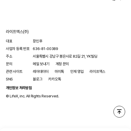
라이프엑스(주)
대표
장민후
사업자 등록 번호
636-81-00389
주소
서울특별시 강남구 봉은사로 82길 21, YK빌딩
문의
메일 보내기
계정 문의
관련 사이트
레어데이터
마미톡
인재 영입
라이프엑스
SNS
블로그
카카오톡
개인정보 처리방침
© LifeX, inc. All Rights Reserved.