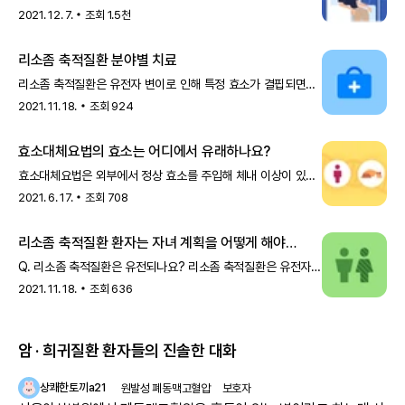
방문해 정맥 주사를 맞아야 합니다. 투여 시간은 치료제와
2021. 12. 7.
조회
1.5천
환자의 상태에 따라 짧게는
리소좀 축적질환 분야별 치료
리소좀 축적질환은 유전자 변이로 인해 특정 효소가 결핍되면서
분해되어야 할 물질이 세포 내 리소좀에 쌓이는 질환입니다.
2021. 11. 18.
조회
924
이를 치료하기 위해 효
효소대체요법의 효소는 어디에서 유래하나요?
효소대체요법은 외부에서 정상 효소를 주입해 체내 이상이 있는
효소를 대체하는 기술입니다. 이때, 환자에게 투여하는 정상
2021. 6. 17.
조회
708
효소는 어디에서 유래하
리소좀 축적질환 환자는 자녀 계획을 어떻게 해야
하나요?
Q. 리소좀 축적질환은 유전되나요? 리소좀 축적질환은 유전자
변이로 발생하는 유전성 질환입니다. 부모 중에 리소좀 축적질환
2021. 11. 18.
조회
636
환자가 있다면, 부
암 · 희귀질환 환자들의 진솔한 대화
상쾌한토끼a21
원발성 폐동맥고혈압
보호자