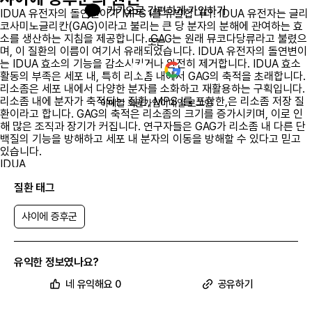
카카오로 간편하게 가입하기
IDUA 유전자의 돌연변이가 MPS I를 유발합니다. IDUA 유전자는 글리
코사미노글리칸(GAG)이라고 불리는 큰 당 분자의 분해에 관여하는 효
소를 생산하는 지침을 제공합니다. GAG는 원래 뮤코다당류라고 불렸으
또는
며, 이 질환의 이름이 여기서 유래되었습니다. IDUA 유전자의 돌연변이
는 IDUA 효소의 기능을 감소시키거나 완전히 제거합니다. IDUA 효소
활동의 부족은 세포 내, 특히 리소좀 내에서 GAG의 축적을 초래합니다.
리소좀은 세포 내에서 다양한 분자를 소화하고 재활용하는 구획입니다.
리소좀 내에 분자가 축적되는 질환, MPS I를 포함한,은 리소좀 저장 질
이메일 회원가입
이메일 로그인
환이라고 합니다. GAG의 축적은 리소좀의 크기를 증가시키며, 이로 인
해 많은 조직과 장기가 커집니다. 연구자들은 GAG가 리소좀 내 다른 단
백질의 기능을 방해하고 세포 내 분자의 이동을 방해할 수 있다고 믿고
있습니다.
IDUA
샤이에 증후군의 발생 빈도
질환 태그
심각한 MPS I는 약 100,000명의 신생아 중 1명에서 발생합니다. 경감
된 MPS I는 덜 흔하며 약 500,000명의 신생아 중 1명에서 발생합니다.
샤이에 증후군
샤이에 증후군의 유전
이 질환은 상염색체 열성 패턴으로 유전됩니다. 이는 각 세포의 두 유전
자 사본 모두에 돌연변이가 있다는 것을 의미합니다. 상염색체 열성 질환
유익한 정보였나요?
을 가진 개인의 부모는 각각 하나의 돌연변이 유전자 사본을 가지고 있지
만, 일반적으로 질환의 징후와 증상을 보이지 않습니다.
네 유익해요 0
공유하기