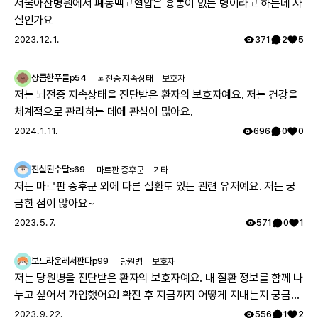
서울아산병원에서 폐동맥고혈압은 흉통이 없는 병이라고 하는데 사
실인가요
2023. 12. 1.
371
2
5
상큼한푸들p54
뇌전증 지속상태
보호자
저는 뇌전증 지속상태을 진단받은 환자의 보호자예요. 저는 건강을
체계적으로 관리하는 데에 관심이 많아요.
2024. 1. 11.
696
0
0
진실된수달s69
마르판 증후군
기타
저는 마르판 증후군 외에 다른 질환도 있는 관련 유저예요. 저는 궁
금한 점이 많아요~
2023. 5. 7.
571
0
1
보드라운레서판다p99
당원병
보호자
저는 당원병을 진단받은 환자의 보호자예요. 내 질환 정보를 함께 나
누고 싶어서 가입했어요! 확진 후 지금까지 어떻게 지내는지 궁금해
요 🔍
2023. 9. 22.
556
1
2