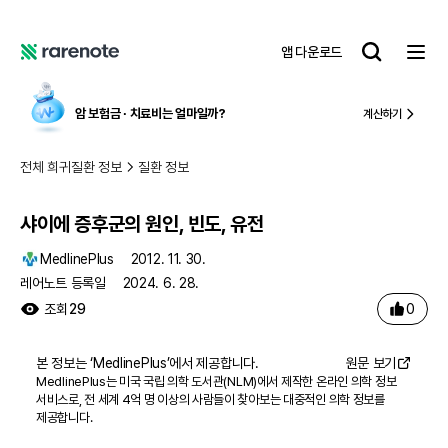
샤이에 증후군의 원인, 빈도, 유전
레
앱 다운로드
어
레
노
어
트
노
암 보험금 ∙ 치료비
는 얼마일까?
계산하기
트
전체 희귀질환 정보
질환 정보
샤이에 증후군의 원인, 빈도, 유전
MedlinePlus
2012. 11. 30.
레어노트 등록일
2024. 6. 28.
0
조회
29
본 정보는 ‘
MedlinePlus
’에서 제공합니다.
원문 보기
MedlinePlus는 미국 국립 의학 도서관(NLM)에서 제작한 온라인 의학 정보
서비스로, 전 세계 4억 명 이상의 사람들이 찾아보는 대중적인 의학 정보를
제공합니다.