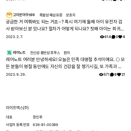
고마운여우t89
특발성 폐섬유증
보호자
궁금한 거 여쭤봐도 되는 거죠~? 혹시 여기에 둘째 아이 유전자 검
사 받아보신 분 있나요? 절차가 어떻게 되나요? 첫째 아이는 희귀질
환 진단받았고, 당시에 애기 아빠랑 저랑 유전자 검사했는데 돌연변
2023. 2. 7.
614
0
4
이라고 하시더라구요.. 둘째 임신했는데 유전은 안 된다지만 워낙에
걱정스러워서리.. 다들 몇주차에 무슨 검사하셨나요? 도움 좀 주심
레어노트
전신성 홍반성 루푸스
환자
감사하겠습니다.
레어노트 여러분 안녕하세요! 오늘은 민족 대명절 추석이예요. 🌕 모
든 분들이 명절 동안에도 자신의 건강을 잘 챙기시길, 또 가족과 함
께 따뜻하고 행복한 시간 보내시길 레어노트팀이 기원하겠습니다!
2023. 9. 29.
571
8
21
해피 추석 되세요! 🥳
라이프엑스(주)
대표
장민후
사업자 등록 번호
636-81-00389