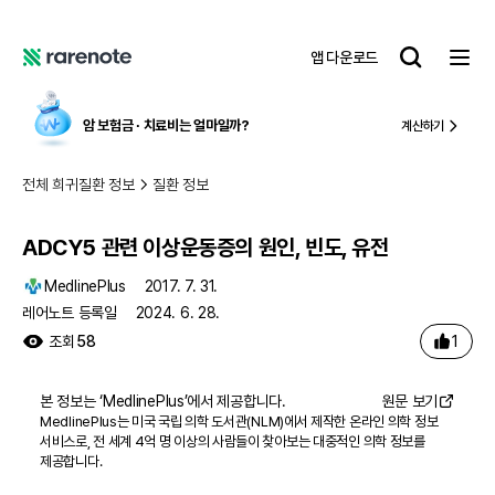
ADCY5 관련 이상운동증의 원인, 빈도, 유전
레
앱 다운로드
어
레
노
어
트
노
암 보험금 ∙ 치료비
는 얼마일까?
계산하기
트
전체 희귀질환 정보
질환 정보
ADCY5 관련 이상운동증의 원인, 빈도, 유전
MedlinePlus
2017. 7. 31.
레어노트 등록일
2024. 6. 28.
1
조회
58
본 정보는 ‘
MedlinePlus
’에서 제공합니다.
원문 보기
MedlinePlus는 미국 국립 의학 도서관(NLM)에서 제작한 온라인 의학 정보
서비스로, 전 세계 4억 명 이상의 사람들이 찾아보는 대중적인 의학 정보를
제공합니다.