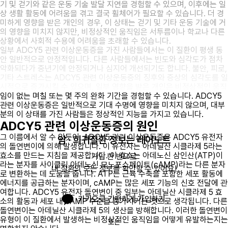
기 및 걷기와 같은 운동 기술 발달 지연을 경험할 수 있으며, 이후에는 일
상 생활 활동에 어려움을 겪고 결국 휠체어가 필요할 수 있습니다. 더 경
미하게 영향을 받은 개인의 경우, 이 상태는 걷기 및 기타 운동 기술에 거
의 영향을 미치지 않지만, 비정상적인 움직임은 서투름이나 학교나 다른
상황에서 사회적 수용에 어려움을 초래할 수 있습니다.
일부 ADCY5 관련 이상운동증을 가진 사람들에서는 이 질환이 평생 동
안 일반적으로 안정적입니다. 다른 사람들에서는 빈도와 심각도가 점차
악화되다가 중년기에 안정되거나 심지어 개선되기도 합니다. 불안, 피로,
기타 스트레스는 ADCY5 관련 이상운동증의 징후와 증상의 심각도를 일
시적으로 증가시킬 수 있으며, 일부 영향을 받은 개인은 비정상적인 움직
임이 없는 며칠 또는 몇 주의 완화 기간을 경험할 수 있습니다. ADCY5
관련 이상운동증은 일반적으로 기대 수명에 영향을 미치지 않으며, 대부
분의 이 상태를 가진 사람들은 정상적인 지능을 가지고 있습니다.
ADCY5 관련 이상운동증의 원인
그 이름에서 알 수 있듯이, ADCY5 관련 이상운동증은 ADCY5 유전자
암 · 희귀질환 정보는 레어노트
의 돌연변이에 의해 발생합니다. 이 유전자는 아데닐산 시클라제 5라는
효소를 만드는 지침을 제공합니다. 이 효소는 아데노신 삼인산(ATP)이
가입 한 번으로

라는 분자를 사이클릭 아데노신 모노포스페이트(cAMP)라는 다른 분자
내 질환의 모든 정보를 확인할 수 있어요!
로 변환하는 데 도움을 줍니다. ATP는 근육 수축을 포함한 세포 활동에
에너지를 공급하는 분자이며, cAMP는 많은 세포 기능의 신호 전달에 관
여합니다. ADCY5 유전자 돌연변이 중 일부는 아데닐산 시클라제 5 효
카카오로 간편하게 가입하기
소의 활동과 세포 내 cAMP 수준을 증가시키는 것으로 생각됩니다. 다른
돌연변이는 아데닐산 시클라제 5의 생산을 방해합니다. 이러한 돌연변이
유형이 이 질환에서 발생하는 비정상적인 움직임을 어떻게 유발하는지는
또는