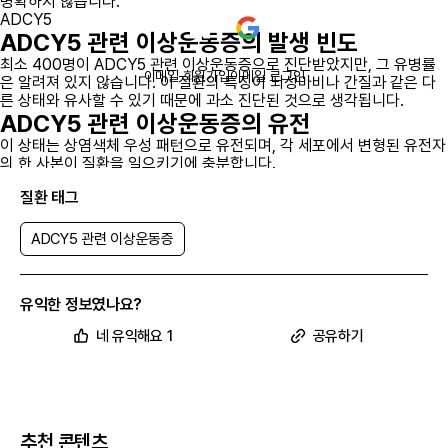
명확하지 않습니다.
ADCY5
ADCY5 관련 이상운동증의 발생 빈도
최소 400명이 ADCY5 관련 이상운동증으로 진단받았지만, 그 유병률
이메일 회원가입
이메일 로그인
은 알려져 있지 않습니다. 이 질환의 특징이 뇌성마비나 간질과 같은 다
른 상태와 유사할 수 있기 때문에 과소 진단된 것으로 생각됩니다.
ADCY5 관련 이상운동증의 유전
이 상태는 상염색체 우성 패턴으로 유전되며, 각 세포에서 변형된 유전자
의 한 사본이 질환을 일으키기에 충분합니다.
일부 경우에는 영향을 받은 사람이 영향을 받은 부모 중 한 명으로부터
질환 태그
돌연변이를 유전받습니다. 다른 경우에는 유전자에서 새로운 돌연변이가
발생하여 가족력 없이 질환이 발생합니다.
ADCY5 관련 이상운동증
유익한 정보였나요?
네 유익해요 1
공유하기
ADCY5 관련 이상운동증
과
관련된
전 세계 임상시험 현황이 궁금하다면
앱에서 확인하기
추천 콘텐츠