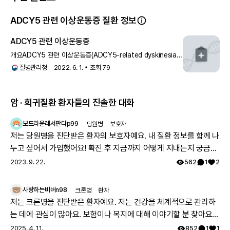
ADCY5 관련 이상운동증 질환 정보
참고 문헌
6
건
ADCY5 관련 이상운동증
개요ADCY5 관련 이상운동증(ADCY5-related dyskinesia)
은 전 세계적으로 100명 이하의 환자가 발견된 드문 유전
질병관리청
2022. 6. 1.
조회
79
질환으로
암 · 희귀질환 환자들의 진솔한 대화
보드라운레서판다p99
당원병
보호자
저는 당원병을 진단받은 환자의 보호자예요. 내 질환 정보를 함께 나
누고 싶어서 가입했어요! 확진 후 지금까지 어떻게 지내는지 궁금해
요 🔍
2023. 9. 22.
562
1
2
사랑하는비버n98
크론병
환자
저는 크론병을 진단받은 환자예요. 저는 건강을 체계적으로 관리하
는 데에 관심이 많아요. 보험이나 복지에 대해 이야기할 분 찾아요
👏🏻
2025. 4. 11.
852
1
1