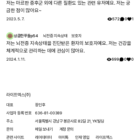
감사하겠습니다.
저는 마르판 증후군 외에 다른 질환도 있는 관련 유저예요. 저는 궁
금한 점이 많아요~
2023. 5. 7.
572
0
1
상큼한푸들p54
뇌전증 지속상태
보호자
저는 뇌전증 지속상태을 진단받은 환자의 보호자예요. 저는 건강을
체계적으로 관리하는 데에 관심이 많아요.
2024. 1. 11.
699
0
0
라이프엑스(주)
대표
장민후
사업자 등록 번호
636-81-00389
주소
서울특별시 강남구 봉은사로 82길 21, YK빌딩
문의
메일 보내기
계정 문의
관련 사이트
레어데이터
마미톡
인재 영입
라이프엑스