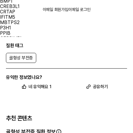
BMP1
CREB3L1
이메일 회원가입
이메일 로그인
CRTAP
IFITM5
MBTPS2
P3H1
PPIB
SERPINF1
SERPINH1
질환 태그
SP7
SPARC
골형성 부전증
TENT5A
TMEM38B
WNT1
골형성 부전증의 발생 빈도
유익한 정보였나요?
골형성 부전증은 전 세계적으로 약 10,000명에서 20,000명 중 1명에
네 유익해요 1
공유하기
게 영향을 미칩니다. 미국에서는 약 25,000명에서 50,000명이 이 상
태를 가지고 있는 것으로 추정됩니다.
골형성 부전증의 유전
COL1A1 또는 COL1A2 유전자의 돌연변이에 의해 발생하는 경우, 골형
성 부전증은 상염색체 우성 유전 패턴을 가집니다. 이는 각 세포에서 변
추천 콘텐츠
형된 유전자의 한 사본이 이 상태를 일으키기에 충분하다는 것을 의미합
니다. 유형 I 또는 유형 IV 골형성 부전증을 가진 많은 사람들은 이 질환을
가진 부모로부터 돌연변이를 유전받습니다. 더 심각한 형태의 골형성 부
골형성 부전증 질환 정보