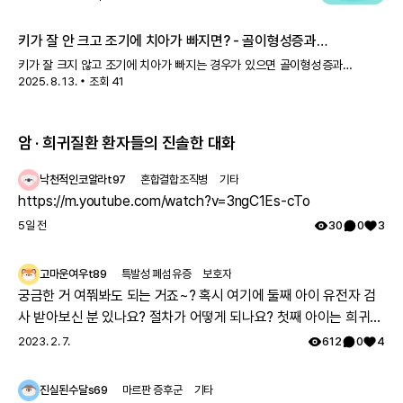
수많은 임상시험
골형성 부전증
과
관련된
전 세계 임상시험 현황이 궁금하다면
키가 잘 안 크고 조기에 치아가 빠지면? - 골이형성증과
저인산효소증
키가 잘 크지 않고 조기에 치아가 빠지는 경우가 있으면 골이형성증과
앱에서 확인하기
2025. 8. 13.
조회
41
저인산효소증을 의심할 수 있습니다. 자세한 내용은 위 영상을 통해 확인해
암 · 희귀질환 환자들의 진솔한 대화
참고 문헌
6
건
낙천적인코알라t97
혼합결합조직병
기타
https://m.youtube.com/watch?v=3ngC1Es-cTo
5일 전
30
0
3
고마운여우t89
특발성 폐섬유증
보호자
궁금한 거 여쭤봐도 되는 거죠~? 혹시 여기에 둘째 아이 유전자 검
사 받아보신 분 있나요? 절차가 어떻게 되나요? 첫째 아이는 희귀질
환 진단받았고, 당시에 애기 아빠랑 저랑 유전자 검사했는데 돌연변
2023. 2. 7.
612
0
4
이라고 하시더라구요.. 둘째 임신했는데 유전은 안 된다지만 워낙에
걱정스러워서리.. 다들 몇주차에 무슨 검사하셨나요? 도움 좀 주심
진실된수달s69
마르판 증후군
기타