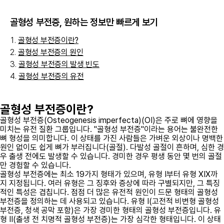
골형성 부전증
, 원하는 정보만 빠르게 보기
골형성 부전증이란?
골형성 부전증의 원인
골형성 부전증의 발생 빈도
골형성 부전증의 유전
골형성 부전증이란?
골형성 부전증(Osteogenesis imperfecta)(OI)은 주로 뼈에 영향을
미치는 유전 질환 그룹입니다. "골형성 부전증"이라는 용어는 불완전한
뼈 형성을 의미합니다. 이 상태를 가진 사람들은 가벼운 외상이나 명백한
원인 없이도 쉽게 뼈가 부러집니다(골절). 다발성 골절이 흔하며, 심한 경
우 출생 전에도 발생할 수 있습니다. 경미한 경우 평생 동안 몇 번의 골절
만 경험할 수 있습니다.
골형성 부전증에는 최소 19가지 형태가 있으며, 유형 I부터 유형 XIX까
지 지정됩니다. 여러 유형은 그 징후와 증상에 따라 구별되지만, 그 특징
적인 특성은 겹칩니다. 점점 더 많은 유전적 원인이 드문 형태의 골형성
부전증을 정의하는 데 사용되고 있습니다. 유형 I(고전적 비변형 골형성
부전증, 청색 공막 포함)은 가장 경미한 형태의 골형성 부전증입니다. 유
형 II(출생 전 치명적 골형성 부전증)는 가장 심각한 형태입니다. 이 상태