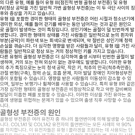
의 다른 유형, 예를 들어 유형 III(점진적 변형 골형성 부전증) 및 유형
IV(정상 공막을 가진 일반적 가변 골형성 부전증)는 이 두 극단 사이의 징
후와 증상을 가지고 있습니다.
유형 I을 포함한 경미한 형태의 골형성 부전증은 어린 시절과 청소년기에
경미한 외상, 예를 들어 걷기를 배우는 동안 넘어지는 것과 같은 원인으
로 골절이 발생하는 것이 특징입니다. 성인기에는 골절이 덜 빈번하게 발
생합니다. 경미한 형태의 상태를 가진 사람들은 일반적으로 눈의 흰자위
부분(공막)이 파란색 또는 회색으로 변색되며, 약 절반은 성인기에 청력
손실을 겪습니다. 더 심각한 영향을 받은 사람들과 달리, 유형 I을 가진 사
람들은 일반적으로 정상 또는 거의 정상적인 키를 가지고 있습니다.
다른 유형의 골형성 부전증은 더 심각하여 출생 시부터 빈번한 골절이 발
생하며, 거의 또는 전혀 외상이 없는 경우에도 발생합니다. 이러한 유형
의 추가 특징으로는 눈의 청색 공막, 작은 키, 척추의 만곡(척추측만증),
관절 변형(구축), 청력 손실, 호흡 문제, 치아 발달 장애인 치아형성부전
증이 포함될 수 있습니다. 영향을 받은 사람들의 이동성이 감소할 수 있
으며, 일부는 보행기나 휠체어를 사용할 수 있습니다. 특히 유형 II와 같은
가장 심각한 형태의 골형성 부전증은 비정상적으로 작고 약한 갈비뼈와
발달이 미흡한 폐를 포함할 수 있습니다. 이러한 이상을 가진 유아는 호
흡에 생명을 위협하는 문제가 있을 수 있으며 출생 직후 사망할 수 있습
니다.
골형성 부전증의 원인
골형성 부전증은 여러 유전자 중 하나의 돌연변이에 의해 발생할 수 있습
니다. COL1A1 및 COL1A2 유전자의 돌연변이는 모든 사례의 약 90%
를 차지합니다. 이 유전자들은 유형 I 콜라겐을 조립하는 데 사용되는 단