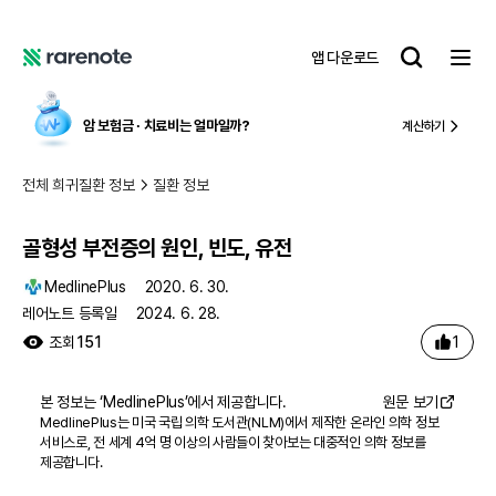
골형성 부전증의 원인, 빈도, 유전
레
앱 다운로드
어
레
노
어
트
노
암 보험금 ∙ 치료비
는 얼마일까?
계산하기
트
전체 희귀질환 정보
질환 정보
골형성 부전증의 원인, 빈도, 유전
MedlinePlus
2020. 6. 30.
레어노트 등록일
2024. 6. 28.
1
조회
151
본 정보는 ‘
MedlinePlus
’에서 제공합니다.
원문 보기
MedlinePlus는 미국 국립 의학 도서관(NLM)에서 제작한 온라인 의학 정보
서비스로, 전 세계 4억 명 이상의 사람들이 찾아보는 대중적인 의학 정보를
제공합니다.