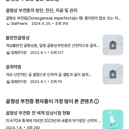
전증(예: 유형 II 및 유형 III)을 가진 대부분의 유아는 가족 내에 이 질환의
병력이 없습니다. 이러한 유아에서는 COL1A1 또는 COL1A2 유전자의
골형성 부전증의 원인, 진단, 치료 및 관리
새로운(산발적) 돌연변이에 의해 이 상태가 발생합니다. 유형 V도 상염
색체 우성 유전 패턴을 따릅니다.
골형성 부전증(Osteogenesis imperfecta)는 I형 콜라겐의 합성 또는 처리
덜 일반적으로, 골형성 부전증은 상염색체 열성 유전 패턴을 가집니다.
StatPearls
2024. 6. 25.
조회
316
과정의 이상으로 인해 발생하는 결합 조직의 유전 질환
상염색체 열성 유전은 각 세포에서 유전자의 두 사본이 변형된 것을 의미
합니다. 상염색체 열성 질환을 가진 아이의 부모는 일반적으로 영향을 받
불완전골형성
지 않지만, 변형된 유전자의 한 사본을 각각 가지고 있습니다. 유형 VI부
터 XVIII까지는 이 유전 패턴을 따릅니다.
개요불완전 골형성증, 일명 골형성부전증은 선천적으로 골의
골형성 부전증 유형 XIX는 X 연관 열성 유전 패턴을 가집니다. 질환을 일
강도가 약해서 특별한 이유 없이 쉽게 골절되는 희귀 질환으로
질병관리청
2022. 6. 1.
조회
127
으키는 돌연변이 유전자가 각 세포의 두 성 염색체 중 하나인 X 염색체에
후손에게 유전자를 물려주어
위치하면, 이 질환은 X 연관 질환으로 간주됩니다. X 염색체가 하나뿐인
남성의 경우, 각 세포의 유일한 유전자 사본에 돌연변이가 있으면 이 상
골취약증
태를 일으키기에 충분합니다. 두 개의 X 염색체를 가진 여성의 경우, 질
환을 일으키려면 유전자의 두 사본 모두에 돌연변이가 발생해야 합니다.
개요 선천적인 골 결함으로 인하여 골 결핍과 골이 쉽게
여성에게 두 개의 변형된 유전자 사본이 있을 가능성은 낮기 때문에, 남
부러지는 특징을 갖는 질환 군이다. 골형성 부전증, 불완전
질병관리청
2022. 6. 1.
조회
79
성은 X 연관 열성 질환에 여성보다 훨씬 더 자주 영향을 받습니다. X 연
골형성증 등의 질환과 동일한
관 유전의 특징은 아버지가 X 연관 특성을 아들에게 전달할 수 없다는 것
입니다.
골형성 부전증 환자들이 가장 많이 본 콘텐츠
골형성 부전증 전 세계 임상시험 현황
미국 FDA 통계에 따르면 2023년에 새롭게 허가받은 신약의 약
절반이 희귀질환 치료제라고 해요. 전 세계에서 진행되고 있는
2024. 1. 8.
조회
292