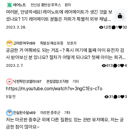
레어노트
전신성 홍반성 루푸스
환자
여러분, 안녕하세요! 레어노트에 레어메이트가 생긴 것을 보
셨나요? 1기 레어메이트 분들은 저희가 특별히 외부 채널에
서 투병기를 상세하게 올려주시는 분들을 모셔 왔는데요. 이
2023. 3. 28.
1.2천
1
32
분들과 함께 활동하실 레어메이트 2기를 모시고자 합니다.
아래 구글 폼을 통해 신청해 주시면, 별도 안내 사항을 보내
고마운여우t89
특발성 폐섬유증
보호자
드리겠습니다. 많은 관심과 참여 부탁드립니다. ➡️ 레어메이
궁금한 거 여쭤봐도 되는 거죠~? 혹시 여기에 둘째 아이 유전자 검
트 사전 신청하기:
사 받아보신 분 있나요? 절차가 어떻게 되나요? 첫째 아이는 희귀질
https://forms.gle/o4ETPdsTwgAc38jz8 Q. 레어메이
환 진단받았고, 당시에 애기 아빠랑 저랑 유전자 검사했는데 돌연변
2023. 2. 7.
613
0
4
트가 되면 어떤 혜택이 있을까요? - 내가 쓴 게시글이 맨 위
이라고 하시더라구요.. 둘째 임신했는데 유전은 안 된다지만 워낙에
추천 게시글 영역에 올라가 더 많은 분들이 볼 수 있습니다.
걱정스러워서리.. 다들 몇주차에 무슨 검사하셨나요? 도움 좀 주심
낙천적인코알라t97
혼합결합조직병
기타
- 레어메이트 배지를 부여받아 보다 영향력 있는 회원이 될
감사하겠습니다.
https://m.youtube.com/watch?v=3ngC1Es-cTo
수 있습니다. - 왕성한 활동을 기대하는 마음으로 레어노트
5일 전
31
0
3
굿즈를 드립니다. - 내가 작성한 건강 설문이 다른 환자를 위
한 주요한 통계 자료로 이용됩니다. - 추첨을 통해 내 사연이
레어노트에 소개됩니다. Q. 레어메이트란 무엇이고, 어떤 활
진실된수달s69
마르판 증후군
기타
동을 하게 될까요? - 레어메이트는 레어노트를 대표해 커뮤
저는 마르판 증후군 외에 다른 질환도 있는 관련 유저예요. 저는 궁
니티 생태계를 만들고 활동하는 회원입니다. - 내가 겪은 치
금한 점이 많아요~