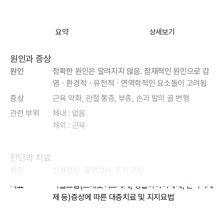
요약
상세보기
원인과 증상
원인
정확한 원인은 알려지지 않음. 잠재적인 원인으로 감
염ㆍ환경적ㆍ유전적ㆍ면역학적인 요소들이 고려됨
증상
근육 약화, 관절 통증, 부종, 손과 발의 골 변형
관련 부위
체내 : 없음
체외 : 근육
진단과 치료
원인
신체검사, 혈액검사, 조직 검사
치료
약물요법(스테로이드제제, 항말라리아제제, 면역억제
제 등)증상에 따른 대증치료 및 지지요법