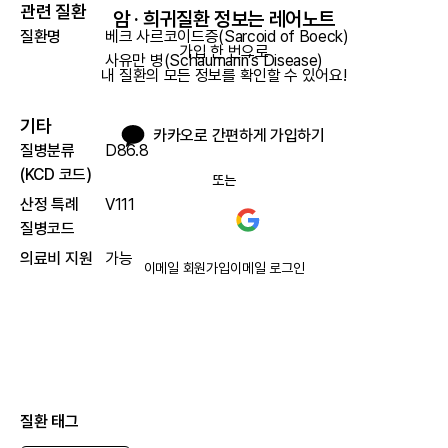
관련 질환
암 · 희귀질환 정보는 레어노트
질환명
베크 사르코이드증(Sarcoid of Boeck)
가입 한 번으로

사유만 병(Schaumann’s Disease)
내 질환의 모든 정보를 확인할 수 있어요!
기타
카카오로 간편하게 가입하기
질병분류
D86.8
(KCD 코드)
또는
산정 특례
V111
질병코드
의료비 지원
가능
이메일 회원가입
이메일 로그인
질환 태그