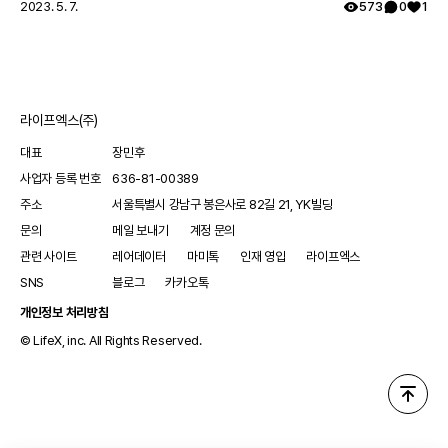
료 경험을 공유해 다른 레어노트 회원들의 귀감이 됩니다. -
2023. 5. 7.
573
0
1
내가 습득한 희귀질환 정보와 노하우 등을 공유하고, 보다
건강한 커뮤니티를 만드는 데 앞장섭니다. - 내 건강을 꾸준
히 기록하고 체계적으로 관리합니다. 레어메이트에 관해 궁
금한 점이 있다면 무엇이든 댓글로 남겨주세요! 감사합니다.
라이프엑스(주)
대표
장민후
사업자 등록 번호
636-81-00389
주소
서울특별시 강남구 봉은사로 82길 21, YK빌딩
문의
메일 보내기
계정 문의
관련 사이트
레어데이터
마미톡
인재 영입
라이프엑스
SNS
블로그
카카오톡
개인정보 처리방침
© LifeX, inc. All Rights Reserved.