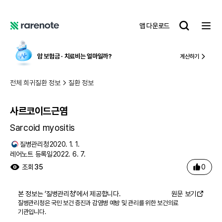
사르코이드근염
레
앱 다운로드
어
레
노
어
트
노
암 보험금 ∙ 치료비
는 얼마일까?
계산하기
트
전체 희귀질환 정보
질환 정보
사르코이드근염
Sarcoid myositis
질병관리청
2020. 1. 1.
레어노트 등록일
2022. 6. 7.
0
조회
35
본 정보는 ‘
질병관리청
’에서 제공합니다.
원문 보기
질병관리청은 국민 보건 증진과 감염병 예방 및 관리를 위한 보건의료
기관입니다.