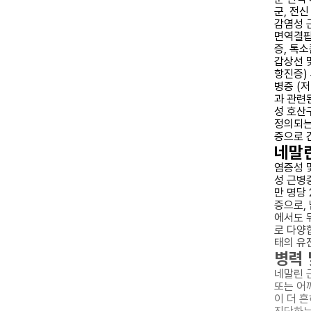
군, 전
감염성 
면역결핍 
증, 톡
갑상선 
항진증)
병증 (
과 관련
성 호산
정의되는
증으로 
네말린
염증성 
성 근병증
만 명당
증으로,
에서도 뒤
로 다양
태의 유
병력 
네말린 
또는 어
이 더 