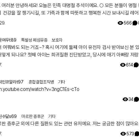
메토트렉세이트, 아자티오프린, 사이클로스포린, 사이클로포스파미드 외
! 오늘은 민족 대명절 추석이예요. 🌕 모든 분들이 명절 동안에
손 및 일일 경구 프레드니솔론입니다. 불행히도, 일부 사례는 면역 억제제
의 건강을 잘 챙기시길, 또 가족과 함께 따뜻하고 행복한 시간 보내시길 레
드에 내성이 있으며, 더 일반화된 약화로 진행됩니다. 고품질의 무작위 
러한 염증성 근병증 치료에서 면역 매개 약물의 효과와 독성을 결정하는 
팀이 기원하겠습니다! 해피 추석 되세요! 🥳
29.
566
 횡문근융해증: 횡문근융해증 치료의 궁극적인 목표는 근육 손상으로 인한
 의한 급성 신장 손상을 예방하는 것입니다. IV 수액을 통한 공격적인 수
장 기능 및 전해질 균형을 면밀히 모니터링합니다.
운여우t89
특발성 폐섬유증
보호자
 근병증의 감별 진단
거 여쭤봐도 되는 거죠~? 혹시 여기에 둘째 아이 유전자 검사 받아보신 분 
근병증의 감별 진단은 관련 증상에 따라 다양합니다: 길랭-바레 증후군: 
어떻게 되나요? 첫째 아이는 희귀질환 진단받았고, 당시에 애기 아빠랑 저랑
 급성 염증성 탈수초성 다발신경병증(AIDP)으로 나타나는 GBS의 전형
교적 양성인 호흡기 또는 위장 질환 후 2-4주 후에 손가락 이상감각과 하
했는데 돌연변이라고 하시더라구요.. 둘째 임신했는데 유전은 안 된다지만 
.
614
화를 호소합니다. 약화는 몇 시간에서 며칠에 걸쳐 팔, 몸통 근육, 뇌신경,
워서리.. 다들 몇주차에 무슨 검사하셨나요? 도움 좀 주심 감사하겠습니다.
지 진행될 수 있습니다. 진드기 매개 질환: 진드기 매개 리케차 질환의 
준 표준은 질병 발병 직후와 2-4주 후에 얻은 쌍혈청 샘플을 사용한 간접
적인코알라t97
혼합결합조직병
기타
(IFA) 검사입니다. 람베르트-이튼 근무력 증후군(LEMS): 근위근 약화
사, 테타닉 후 강화, 아세틸콜린 방출 장애로 인한 자율신경 변화. 중증 근
/m.youtube.com/watch?v=3ngC1Es-cTo
경의 자가면역 질환으로, 아세틸콜린(ACh) 니코틴성 시냅스 후 수용체에
형성됩니다. ACh 수용체의 수가 감소하면 근육을 반복 사용 시 점진적으
34
나타나고 휴식 후 근력이 회복되는 특징적인 패턴이 나타납니다. 구근 근
고 심하게 영향을 받지만, 대부분의 환자는 변동하는 전신 약화를 어느 정
. 기타 감별 진단에는 다음이 포함됩니다: 악성 고열 근긴장증 골화성 근
된수달s69
마르판 증후군
기타
관련된 근염 부종양 증후군(예: 암성 신경병증, 악액질, 근괴사) 직접적인
르판 증후군 외에 다른 질환도 있는 관련 유저예요. 저는 궁금한 점이 많아요
, 과도한 운동) 영양 결핍(비타민 E 결핍, 흡수 장애 증후군)
린 근병증의 예후
.
573