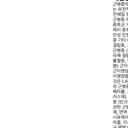
근병증의
는 유전적
전해질 
근병증 
증후군 
레이 증
만성 진
증 기타
결핍증,
근병증 (
라제 결핍
륨혈증,
병) 근
근이영양
이영양증
것은 L
성 근병
베타롤,
러스제)
증 (빈
관련 근
제, 면역
시유레아
라졸, 
군 면역