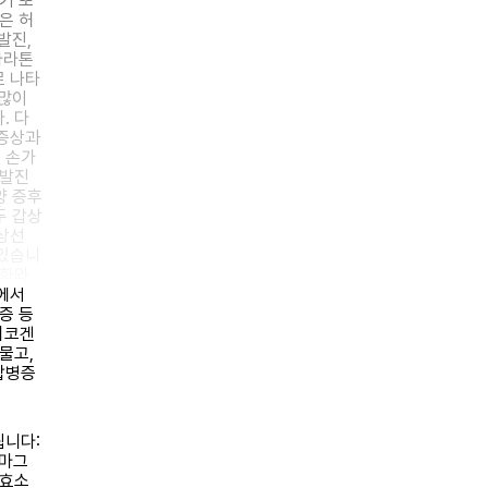
기 또
은 허
발진,
마라톤
로 나타
 많이
. 다
 증상과
 손가
 발진
양 증후
두 갑상
상선
 있습니
약화와
에서
증 등
리코겐
물고,
합병증
됩니다:
 마그
이효소