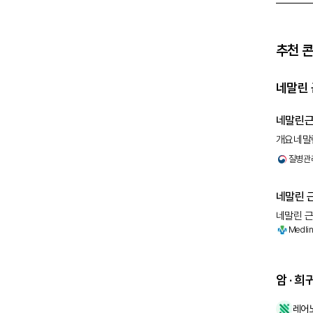
사하는 소
QRS 4
학 근병
의 존재 
추천 
섬유 지
표적 섬
상(MRI
네말린 
만성 근
택을 안
네말린
를 제공
네말린
개요네말
치료 /
신경근육계
질병관
작업 치
영양증: 
소를 나
네말린 근
리아 근
네말린 근
있으며,
반적으로
Medli
신체가 움
부 후천
며, 감
인 물질
암 · 
바이러스
관련 근
로이드가
레어