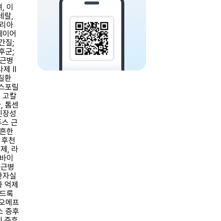
, 이
네랄,
드리아
세이어
간질;
후군;
 근병
 II
 질환
포스포릴
, 고칼
, 톰센
긴장성
푸스 근
 흔한
 후천
제, 라
로바이
 근병
환자실
파 억제
이드록
 오메프
소 증후
렌 증후