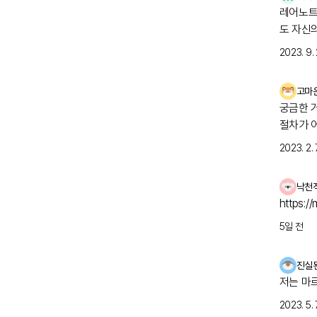
약물은 
레어노트 여러분 안녕하세요
덱사메타
도 자신
스테로이
험이 이
2023. 9. 
합니다.
글로빈에
급, 신
고마
네말린
궁금한 
네말린 
절차가 
의 경우
자는 비
자 검사
2023. 2. 7
위근 약
걱정스러
근육에까
위한 기
낙천
형광 항체
된 건반
https:/
말초 신
항체가 
5일 전
감소가 
장 흔하
험합니다
진실
관염과 
저는 마
손상(외상
네말
2023. 5. 7