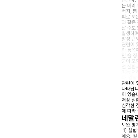
진단하는
는 머리
벅지, 등
피로 또
과 같은
날 수도
발생하며
발성 근
관련이 
락 등쪽
인 숄 
군이 포
선 질환
기능 저
다. 갑
관련이 
나타납니
이 있습
저장 질
심각한 
에 따라
네말
보완 평
1) 실
네슘, 