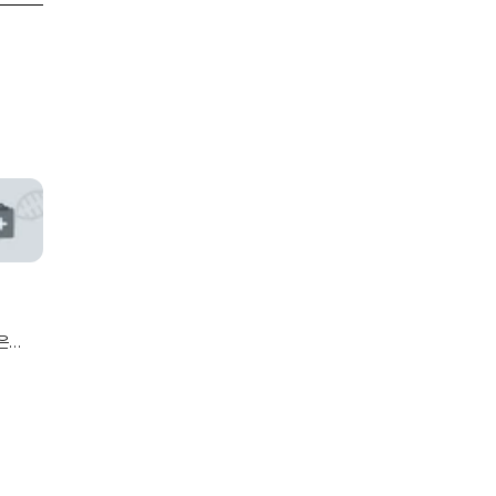
파 넓은
조직화
 특징
재생 근
유 및
기공명영
습니다
위 선
 도구
물리 및
성 근이
속도 감
토콘드
 될 수
은
은 일
. 일
 발생하
은 원
레트로
가면역
 스테
용되는