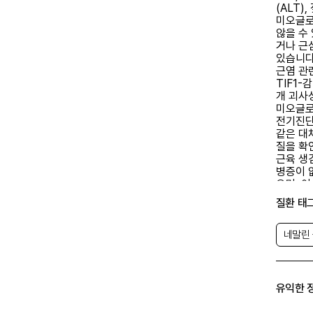
(ALT)
미오글로
않을 수
거나 근
있습니다
근염 관련
TIF1-감
개 괴사
미오글로빈
전기진단
같은 대
질을 확
근육 생
병증이 
으며, 이
타납니다
질환 태
킬 수 
근육막 
(염증성
네말린
로 나타
반복 자
감소는 
검사가 
유익한 
은 CK
하지는 