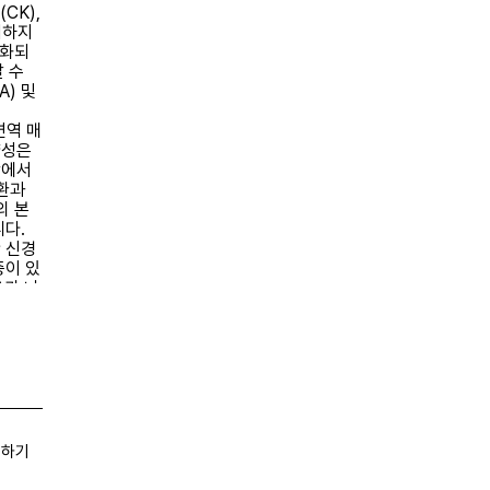
CK),
치하지
강화되
 수
A) 및
 면역 매
양성은
락에서
환과
의 본
다.
 신경
증이 있
)가 나
을 일으
방전 및
병증
일반적으
에는
 활동
진단
: 높
유하기
 필요
을 시