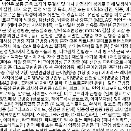
 병인은 보통 근육 조직의 무결성 및 대사 안정성의 붕괴로 인해 발생하며
 질환, 대사 오류, 특정 약물 및 독소, 세균 또는 바이러스 감염, 염증, 미
및 호르몬 불규칙성에 의해 유발될 수 있습니다: 유전성 근병증 미토콘
미토콘드리아 뇌병증, 젖산산증, 뇌졸중 유사 증후군 (MELAS) 커언스-
기타 (레버 유전성 시신경병증; 너덜너덜한 붉은 섬유를 동반한 근간대성 
후군 및 신경병증, 운동실조증, 망막색소변성증; mtDNA 결실 및 고갈 증
행성 외안근 마비; 등) 선천성 근병증 네말린 근병증 코어 근병증 중심핵
 대사성 근병증 지질 근병증 (가장 흔한 것은 카르니틴 팔미토일트랜스퍼라제
 초장쇄 아실-CoA 탈수소효소 결핍증, 삼기능 단백질 결핍증) 당원 저장
산성 말타아제 결핍증 - 폼페 병, 디브랜처 결핍증 - 코리 병 - 및 근육 
증 - 맥아들 병 - 이 가장 자주 발견됨) 채널병 주기성 마비 (저칼륨혈증
 앤더슨-타윌 증후군) 비근이영양성 근긴장증 (예: 선천성 파라미오토니아
이영양증 디스트로핀병증 (뒤센 근이영양증, 베커 근이영양증, 중간형) 근
증 (1형 및 2형) 안면견갑상완 근이영양증 (1형 및 2형) 에머리-드레이
 사지이음부 근이영양증 안구인두 근이영양증 선천성 근이영양증 (가장
AMA2 관련, 콜라겐 VI 관련 및 알파-디스트로글리칸 관련) 말단 근병증
증 독성 근병증 괴사성 근병증 (스타틴, 피브레이트, 면역 체크포인트 억제
 프로포폴, 알코올, 사이클로스포린) 미토콘드리아 근병증 (일부 항레트
 양친매성 근병증 (클로로퀸, 하이드록시클로로퀸, 아미오다론) 항미세관
크리스틴) 저칼륨혈증 근병증 (이뇨제, 스테로이드, 완하제, 알코올 등) 중
병증 (코르티코스테로이드, 신경근 차단제) 염증성 근병증 (종양 괴사 알
 체크포인트 억제제, 스타틴, IFN-알파, D-페니실라민, L-트립토판, 하
, 이마티닙, 라모트리진, 페니토인) 알 수 없는 메커니즘 (피나스테리드,
이소트레티노인) 면역 매개 또는 특발성 염증성 근병증 피부근염 항합성효
 매개 괴사성 근병증 포함체 근병증 중복 근염 (전신 홍반성 루푸스, 쇼그