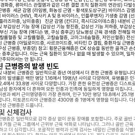
신 경화증, 류마티스 관절염과 같은 다른 결합 조직 질환과의 연관성) 다발
근병증 세균 감염 (라임병, 화농성 근염 - 황색포도상구균) 바이러스 감염
바이러스 (HIV), 콕사키 A 및 B 바이러스, 인플루엔자) 기생충 감염 (
소플라즈마증, 낭미충증) 진균 감염 (칸디다, 콕시디오이데스증) 내분비
및 부갑상선 기능 장애 (갑상선 기능 항진증, 갑상선 기능 저하증, 부갑상
 부신 기능 장애 (애디슨 병, 쿠싱 증후군) 당뇨병성 근육 경색증 전해질 
저칼륨혈증 및 고칼륨혈증, 고칼슘혈증, 고마그네슘혈증, 저인산혈증) 전신
된 근병증 (아밀로이드증, 사르코이드증, 비타민 D 결핍, 중환자실 근병증
구성 근병증, 부종양) 참고: 횡문근융해증은 CK 상승을 동반한 골격근 
 증후군입니다. 이는 근육 질환이 있거나 없을 때 발생할 수 있으며, 일차
간주되어서는 안 됩니다.
 근병증의 발생 빈도
및 내분비 근병증은 일반적으로 중년 여성에서 더 흔한 근병증 유형입니다
의 발생률은 백만 명당 1.16에서 19명/년 사이로 다양하며, 유병률은 인
 2.4에서 33.8명 사이로 다양합니다. 가장 흔한 유전성 근병증은 디스트
 남성 환자에게 더 흔하며 모든 인종과 민족에 동일하게 영향을 미칩니다. 
센과 베커 근이영양증이 가장 흔하며, 인구 10만 명당 19.8에서 25.1명
합니다. 미토콘드리아 근병증은 4300명 중 1명에게 영향을 미칩니다. 다
전성 근병증은 드뭅니다.
및 신체검사
근병증은 일반적으로 감각 증상 없이 운동 장애를 포함합니다. 주로 골반 
깨 거들 근육 그룹에서 근위부 근육 약화로 나타납니다. 그러나 골반 근육
흔하고 더 심각합니다. 포괄적인 병력과 신체 검사는 네말린 근병증을 식별