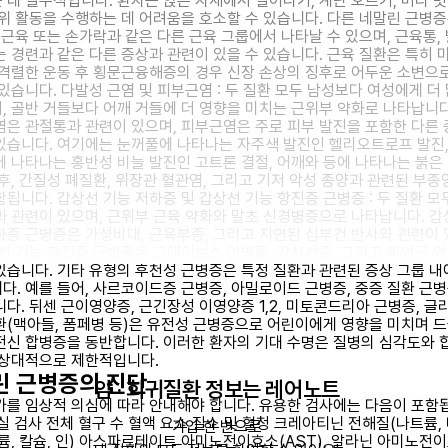
 데 필수적입니다. 환자는 앉은 자세에서 일어나기, 계단 오르기, 머리 빗
 위 활동을 수행하는 데 어려움을 호소할 수 있습니다. 다른 네말린 근병증
 근육 또는 손가락과 같은 다른 근육 그룹에서 나타날 수 있으며, 근육통, 
는 경련과 같은 다른 증상과 관련이 있을 수 있습니다. 근육 질환은 특히 
 격렬한 운동 후 횡문근융해증의 경우 신장 손상의 징후로 어두운 소변으
 있습니다. 다발성 근염 및 피부근염 : 두 질환 모두 남성보다 여성에게 더
, 골반 거들보다 어깨 거들에 더 영향을 미치는 근위부 약화로 나타납니다
염은 관절통과 관련이 있으며, 피부근염은 주로 피부 발진을 포함한 다른
있습니다. 여기에는 눈꺼풀에 나타나는 자주색 발진인 헬리오트로프 발진,
에 나타나는 홍반성 비늘 발진인 고트론 결절, 어깨와 등에 나타나는 붉은
징후, 간질성 폐질환, 위장관 혈관염, 그리고 기저 악성 종양과 관련된 부종
함됩니다. 갑상선 기능 저하증 및 갑상선 기능 항진증 근병증 : 두 질환 모
과 관련이 있으며, 근위부 근육 약화와 말초 신경병증으로 나타납니다. 갑
하증 근병증은 가성비대, 근육부종, 그리고 지연된 심부건 반사와 관련이
상선 기능 항진증 근병증은 그레이브스 안병증, 갑상선종, 그리고 외안근 
있습니다. 기타 유형의 후천성 근병증은 특정 질환과 관련된 증상 그룹 내
다. 예를 들어, 사르코이드증 근병증, 아밀로이드 근병증, 중증 질환 근병
니다. 뒤센 근이영양증, 근긴장성 이영양증 1,2, 미토콘드리아 근병증, 글
환(맥아들, 폼페병 등)은 유전성 근병증으로 어린이에게 영향을 미치며 드
전신 합병증을 동반합니다. 이러한 환자의 기대 수명은 질병의 심각도와 
 상대적으로 제한적입니다.
린 근병증의 진단
암 · 희귀질환 정보는 레어노트
가를 임상적 의심에 따라 안내해야 합니다. 유용한 검사에는 다음이 포함
험실 검사 전체 혈구 수 혈액 요소 질소 및 혈청 크레아티닌 전해질(나트륨,
가입 한 번으로

칼륨, 칼슘, 인) 아스파르테이트 아미노전이효소(AST), 알라닌 아미노전