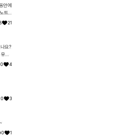
에 경구
 및
어노트
임상 시
데 필요
8
21
 미오
분 공
있나요?
대부분
 유전
적인 환
체의 근
워낙에
0
4
 호흡
진단을
 면역
, 저하
무력증:
 대한
로 근력
0
3
육이 가
도 경
염 혈
 근육
~
0
1