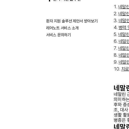
네말린
네말린
네말린
환자 지원 솔루션 제안서 받아보기
병력 
레어노트 서비스 소개
네말린
서비스 문의하기
네말린
네말린
네말린
네말린
치료
네말
네말린 근
의미하는
후와 증
조, 대
생활 활
병증은 
네말