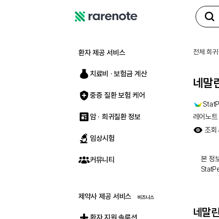
레
어
노
전체 희귀
환자 제공 서비스
트
치료비 ∙ 보험금 계산
네말린
중증 질환 보험 케어
StatP
암 · 희귀질환 정보
레어노트
조회
임상시험
본 정보
커뮤니티
Stat
제약사 제공 서비스
네말린
환자 지원 솔루션