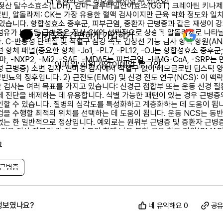
내 질환의 모든 정보를 확인할 수 있어요!
, 젖산 탈수소효소(LDH), 감마-글루타밀전이효소(GGT) 크레아틴 키나제(
빈, 알돌라제: CK는 가장 유용한 혈액 검사이지만 근육 약화 정도와 일
 있습니다. 항합성효소 증후군, 피부근염, 중환자 근병증과 같은 재생이 
섬유가 보존된 근병증은 정상 CK와 선택적으로 상승된 알돌라제로 나타날
카카오로 간편하게 가입하기
. C-반응성 단백질 및 적혈구 침강 속도 갑상선 기능 검사 항핵 항원(AN
 항체 패널(중요한 항체 -Jo1, -PL7, -PL12, -OJ는 항합성효소 증후군;
마, -NXP2, -Mi2, -SAE, -MDA5는 피부근염, -HMG-CoA, -SRP는
이메일 회원가입
이메일 로그인
성 근병증) 소변 검사: 현미경 검사에서 적혈구 없이 헤모글로빈 딥스틱 
뇨의 징후입니다. 2) 근전도(EMG) 및 신경 전도 연구(NCS): 이 맥
 검사는 여러 목표를 가지고 있습니다: 신경근 접합부 또는 운동 신경 질
체 진단을 배제하는 데 유용합니다. 식별 가능한 패턴이 있는 경우 근병증
인할 수 있습니다. 질병의 심각도를 특성화하고 계층화하는 데 도움이 됩니
검을 수행할 최적의 위치를 선택하는 데 도움이 됩니다. 운동 NCS는 동반
없는 한 일반적으로 정상입니다. 예외로는 원위부 근병증 및 중환자 근병
 경우 정상 잠복기 및 전도 속도와 함께 낮은 복합 근육 활동 전위(CMAP
. 감각 NCS는 정상 범위 내에 있습니다. 포괄성 체내 근염은 감각 이상
그
있는 예외입니다. 바늘 EMG는 근병증에 가장 민감한 검사입니다. 근긴장 
과민성(삽입 활동 증가, 섬유화 전위 및 양성 예리파)의 존재는 괴사성 근
 또는 독성), 근긴장성 이영양증 및 일부 대사성 및 선천성 근병증에서 
 근병증
나기 때문에 감별 진단을 좁히는 데 도움이 됩니다. 채널병의 특수한 경우
극 및 운동과의 상관관계가 필요할 수 있습니다. 복잡한 반복 방전 및 삽입
만성 과정의 징후입니다. 일부 대사성, 선천성, 내분비 근병증에서는 전기
정상일 수 있습니다. 참고로, 근병증 질환에 대한 강한 의심이 있는 경우(예
정보였나요?
네 유익해요 0
공
 또는 양성 가족력이 있는 임상적 특징이 있는 경우) 전기진단 검사가 항상
않습니다. 특히 소아 인구에서 그렇습니다. 3) 심전도(ECG): 저칼륨혈증