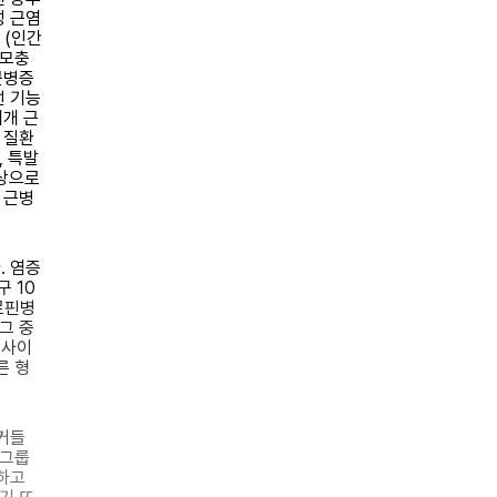
성 근염
 (인간
선모충
 근병증
선 기능
매개 근
 질환
, 특발
손상으로
 근병
. 염증
구 10
로핀병
그 중
 사이
른 형
거들
 그룹
하고