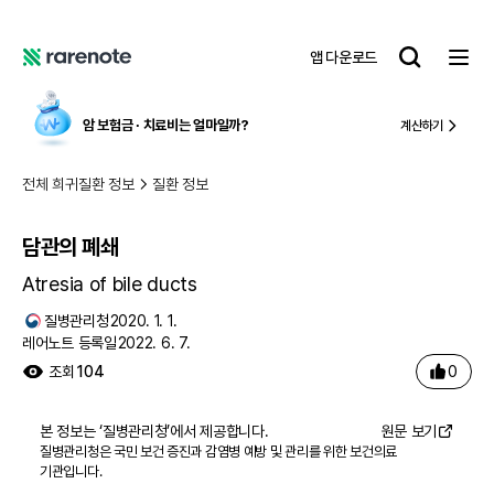
담관의 폐쇄
레
앱 다운로드
어
레
노
어
트
노
암 보험금 ∙ 치료비
는 얼마일까?
계산하기
트
전체 희귀질환 정보
질환 정보
담관의 폐쇄
Atresia of bile ducts
질병관리청
2020. 1. 1.
레어노트 등록일
2022. 6. 7.
0
조회
104
본 정보는 ‘
질병관리청
’에서 제공합니다.
원문 보기
질병관리청은 국민 보건 증진과 감염병 예방 및 관리를 위한 보건의료
기관입니다.