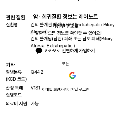
암 · 희귀질환 정보는 레어노트
관련 질환
질환명
간외 쓸개관 폐쇄(EHBA(Extrahepatic Biliary
가입 한 번으로

Atresia))
내 질환의 모든 정보를 확인할 수 있어요!
간외 쓸개담(담관) 폐쇄 또는 담도 폐쇄(Biliary
Atresia, Extrahepatic )
카카오로 간편하게 가입하기
또는
기타
질병분류
Q44.2
(KCD 코드)
산정 특례
V181
이메일 회원가입
이메일 로그인
질병코드
의료비 지원
가능