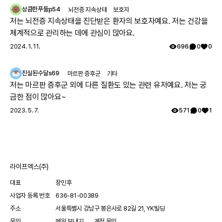
그렇게 아이가 7세가 되고 지방병원에서 ryr1 발견하였고 드디어 모
상큼한푸들p54
뇌전증 지속상태
보호자
자 모두 최종진단 받았어요. 이 글 작성후 한달뒤, 오늘 서울대 외래
저는 뇌전증 지속상태을 진단받은 환자의 보호자예요. 저는 건강을
에 가서 말씀드리니 아니라고, 잘못된 검사결과라고 찾고 있는중이
체계적으로 관리하는 데에 관심이 많아요.
니 기다려보자고 하십니다 ㅠㅠ
2024. 1. 11.
696
0
0
진실된수달s69
마르판 증후군
기타
저는 마르판 증후군 외에 다른 질환도 있는 관련 유저예요. 저는 궁
금한 점이 많아요~
2023. 5. 7.
571
0
1
라이프엑스(주)
대표
장민후
사업자 등록 번호
636-81-00389
주소
서울특별시 강남구 봉은사로 82길 21, YK빌딩
문의
메일 보내기
계정 문의