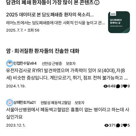
담관의 폐쇄 환자들이 가장 많이 본 콘텐츠
2025 데이터로 본 담도폐쇄증 환자의 목소리
(하나금융 ESG)
레어노트에서는 담도폐쇄증에 대한 사회적 인식을 높이고 관련
정책을 확대하며, 장기적인 연구를 활성화하기 위해 국내
2025. 7. 7.
조회
56
담도폐쇄증 환자 건강 데이터
암 · 희귀질환 환자들의 진솔한 대화
민첩한수달v94
선천성 근병증
보호자
유전자검사로 RYR1 발견하였으며 가족력이 있어 모(40대),자(8
세) 비슷한 증상입니다. 계단오르기, 뛰기, 점프 전혀 불가능하고 전
체적으로 몸의 힘이 부족하지만 위의 불가능한점을 빼고는 힘들지
2024. 1. 19.
648
3
9
만 일상생활 가능합니다. 모의 유아시절인 35년전 서울대병원 진료
를 보았으나 그당시에는 아킬레스건이 짧아서 그런거라고 운동 열
상쾌한토끼a21
원발성 폐동맥고혈압
보호자
심히 하라는 답을 듣고 쭉 지내다가 출산후 첫째아이도 같은 증상으
서울아산병원에서 폐동맥고혈압은 흉통이 없는 병이라고 하는데 사
로 서울대병원 방문하여 근육병의심으로 여러 검사를 하였으나 정
실인가요
확한 이유는 찾지 못했고 국내에는 없는 유형이며 다른나라에도 같
2023. 12. 1.
371
2
5
은 케이스가 있나 알아보기로 하고 주기적으로 외래만 다녔습니다.