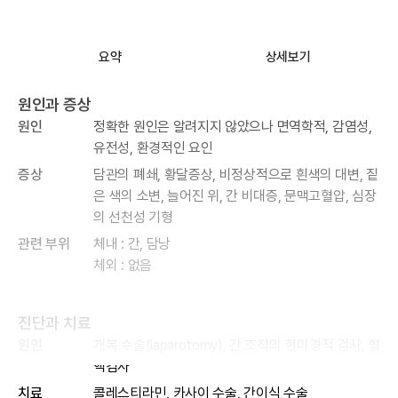
요약
상세보기
원인과 증상
원인
정확한 원인은 알려지지 않았으나 면역학적, 감염성,
유전성, 환경적인 요인
증상
담관의 폐쇄, 황달증상, 비정상적으로 흰색의 대변, 짙
은 색의 소변, 늘어진 위, 간 비대증, 문맥고혈압, 심장
의 선천성 기형
관련 부위
체내 : 간, 담낭
체외 : 없음
진단과 치료
원인
개복 수술(laparotomy), 간 조직의 현미경적 검사, 혈
액검사
치료
콜레스티라민, 카사이 수술, 간이식 수술