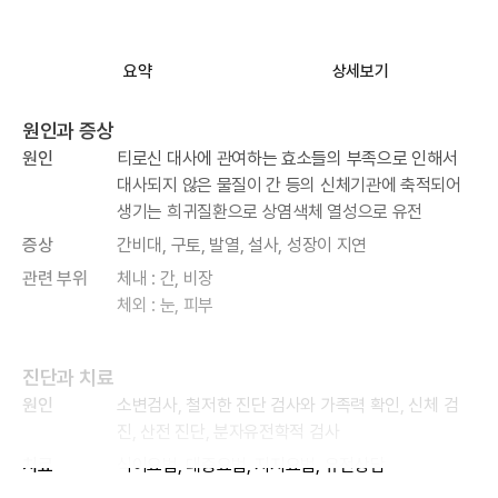
요약
상세보기
원인과 증상
원인
티로신 대사에 관여하는 효소들의 부족으로 인해서
대사되지 않은 물질이 간 등의 신체기관에 축적되어
생기는 희귀질환으로 상염색체 열성으로 유전
증상
간비대, 구토, 발열, 설사, 성장이 지연
관련 부위
체내 : 간, 비장
체외 : 눈, 피부
진단과 치료
원인
소변검사, 철저한 진단 검사와 가족력 확인, 신체 검
진, 산전 진단, 분자유전학적 검사
치료
식이요법, 대증요법, 지지요법, 유전상담