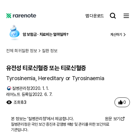
유전성 티로신혈증 또는 티로신혈증
레
앱 다운로드
어
레
노
어
트
노
암 보험금 ∙ 치료비
는 얼마일까?
계산하기
트
전체 희귀질환 정보
질환 정보
유전성 티로신혈증 또는 티로신혈증
Tyrosinemia, Hereditary or Tyrosinaemia
질병관리청
2020. 1. 1.
레어노트 등록일
2022. 6. 7.
0
조회
83
본 정보는 ‘
질병관리청
’에서 제공합니다.
원문 보기
질병관리청은 국민 보건 증진과 감염병 예방 및 관리를 위한 보건의료
기관입니다.