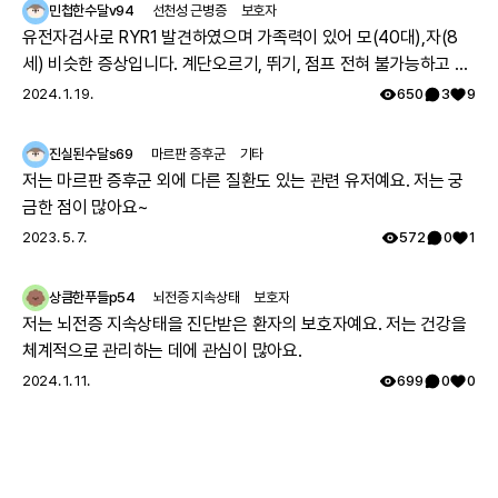
민첩한수달v94
선천성 근병증
보호자
유전자검사로 RYR1 발견하였으며 가족력이 있어 모(40대),자(8
세) 비슷한 증상입니다. 계단오르기, 뛰기, 점프 전혀 불가능하고 전
체적으로 몸의 힘이 부족하지만 위의 불가능한점을 빼고는 힘들지
2024. 1. 19.
650
3
9
만 일상생활 가능합니다. 모의 유아시절인 35년전 서울대병원 진료
를 보았으나 그당시에는 아킬레스건이 짧아서 그런거라고 운동 열
진실된수달s69
마르판 증후군
기타
심히 하라는 답을 듣고 쭉 지내다가 출산후 첫째아이도 같은 증상으
저는 마르판 증후군 외에 다른 질환도 있는 관련 유저예요. 저는 궁
로 서울대병원 방문하여 근육병의심으로 여러 검사를 하였으나 정
금한 점이 많아요~
확한 이유는 찾지 못했고 국내에는 없는 유형이며 다른나라에도 같
2023. 5. 7.
572
0
1
은 케이스가 있나 알아보기로 하고 주기적으로 외래만 다녔습니다.
그렇게 아이가 7세가 되고 지방병원에서 ryr1 발견하였고 드디어 모
상큼한푸들p54
뇌전증 지속상태
보호자
자 모두 최종진단 받았어요. 이 글 작성후 한달뒤, 오늘 서울대 외래
저는 뇌전증 지속상태을 진단받은 환자의 보호자예요. 저는 건강을
에 가서 말씀드리니 아니라고, 잘못된 검사결과라고 찾고 있는중이
체계적으로 관리하는 데에 관심이 많아요.
니 기다려보자고 하십니다 ㅠㅠ
2024. 1. 11.
699
0
0