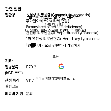
관련 질환
질환명
선천성 티로신증(Congenital tyrosinosis)
암 · 희귀질환 정보는 레어노트
푸마릴아세토아세타제 결핍(
가입 한 번으로

Fumarylacetoacetase deficiency)
내 질환의 모든 정보를 확인할 수 있어요!
간신장 티로신혈증( Hepatorenal tyrosinemia)
1형 유전성 티로신혈증( Hereditary tyrosinemia
type 1)
카카오로 간편하게 가입하기
또는
기타
질병분류
E70.2
(KCD 코드)
이메일 회원가입
이메일 로그인
산정 특례
V117
질병코드
의료비 지원
문의