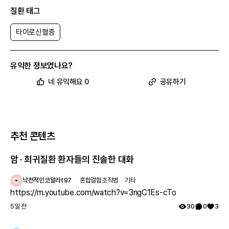
질환 태그
타이로신혈증
유익한 정보였나요?
네 유익해요 0
공유하기
추천 콘텐츠
암 · 희귀질환 환자들의 진솔한 대화
낙천적인코알라t97
혼합결합조직병
기타
https://m.youtube.com/watch?v=3ngC1Es-cTo
5일 전
30
0
3