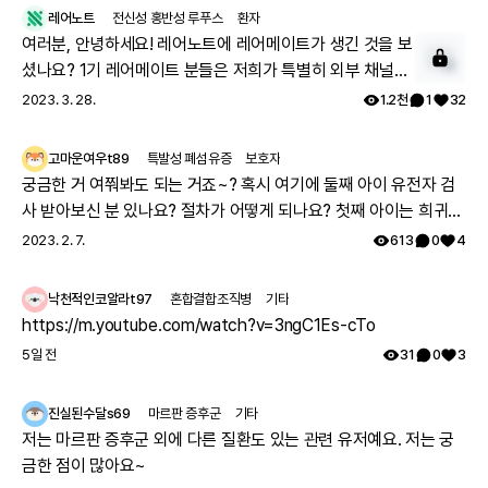
레어노트
전신성 홍반성 루푸스
환자
여러분, 안녕하세요! 레어노트에 레어메이트가 생긴 것을 보
셨나요? 1기 레어메이트 분들은 저희가 특별히 외부 채널에
서 투병기를 상세하게 올려주시는 분들을 모셔 왔는데요. 이
2023. 3. 28.
1.2천
1
32
분들과 함께 활동하실 레어메이트 2기를 모시고자 합니다.
아래 구글 폼을 통해 신청해 주시면, 별도 안내 사항을 보내
고마운여우t89
특발성 폐섬유증
보호자
드리겠습니다. 많은 관심과 참여 부탁드립니다. ➡️ 레어메이
궁금한 거 여쭤봐도 되는 거죠~? 혹시 여기에 둘째 아이 유전자 검
트 사전 신청하기:
사 받아보신 분 있나요? 절차가 어떻게 되나요? 첫째 아이는 희귀질
https://forms.gle/o4ETPdsTwgAc38jz8 Q. 레어메이
환 진단받았고, 당시에 애기 아빠랑 저랑 유전자 검사했는데 돌연변
2023. 2. 7.
613
0
4
트가 되면 어떤 혜택이 있을까요? - 내가 쓴 게시글이 맨 위
이라고 하시더라구요.. 둘째 임신했는데 유전은 안 된다지만 워낙에
추천 게시글 영역에 올라가 더 많은 분들이 볼 수 있습니다.
걱정스러워서리.. 다들 몇주차에 무슨 검사하셨나요? 도움 좀 주심
낙천적인코알라t97
혼합결합조직병
기타
- 레어메이트 배지를 부여받아 보다 영향력 있는 회원이 될
감사하겠습니다.
https://m.youtube.com/watch?v=3ngC1Es-cTo
수 있습니다. - 왕성한 활동을 기대하는 마음으로 레어노트
5일 전
31
0
3
굿즈를 드립니다. - 내가 작성한 건강 설문이 다른 환자를 위
한 주요한 통계 자료로 이용됩니다. - 추첨을 통해 내 사연이
레어노트에 소개됩니다. Q. 레어메이트란 무엇이고, 어떤 활
진실된수달s69
마르판 증후군
기타
동을 하게 될까요? - 레어메이트는 레어노트를 대표해 커뮤
저는 마르판 증후군 외에 다른 질환도 있는 관련 유저예요. 저는 궁
니티 생태계를 만들고 활동하는 회원입니다. - 내가 겪은 치
금한 점이 많아요~