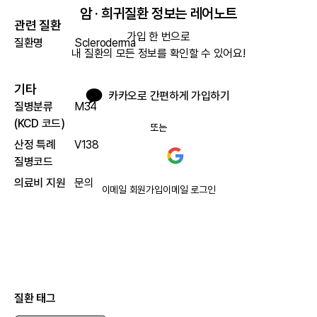
암 · 희귀질환 정보는 레어노트
관련 질환
가입 한 번으로

질환명
Scleroderma
내 질환의 모든 정보를 확인할 수 있어요!
기타
카카오로 간편하게 가입하기
질병분류
M34
(KCD 코드)
또는
산정 특례
V138
질병코드
의료비 지원
문의
이메일 회원가입
이메일 로그인
질환 태그