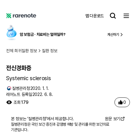
전신경화증
레
앱 다운로드
어
레
노
어
트
노
료비
는 얼마일까?
국내 유일,
중증 질환 
계산하기
트
전체 희귀질환 정보
질환 정보
전신경화증
Systemic sclerosis
질병관리청
2020. 1. 1.
레어노트 등록일
2022. 6. 8.
0
조회
179
본 정보는 ‘
질병관리청
’에서 제공합니다.
원문 보기
질병관리청은 국민 보건 증진과 감염병 예방 및 관리를 위한 보건의료
기관입니다.