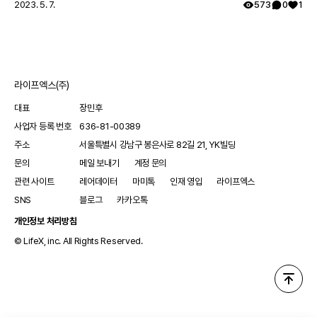
료 경험을 공유해 다른 레어노트 회원들의 귀감이 됩니다. -
2023. 5. 7.
573
0
1
내가 습득한 희귀질환 정보와 노하우 등을 공유하고, 보다
건강한 커뮤니티를 만드는 데 앞장섭니다. - 내 건강을 꾸준
히 기록하고 체계적으로 관리합니다. 레어메이트에 관해 궁
금한 점이 있다면 무엇이든 댓글로 남겨주세요! 감사합니다.
라이프엑스(주)
대표
장민후
사업자 등록 번호
636-81-00389
주소
서울특별시 강남구 봉은사로 82길 21, YK빌딩
문의
메일 보내기
계정 문의
관련 사이트
레어데이터
마미톡
인재 영입
라이프엑스
SNS
블로그
카카오톡
개인정보 처리방침
© LifeX, inc. All Rights Reserved.