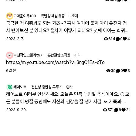
고마운여우t89
특발성 폐섬유증
보호자
궁금한 거 여쭤봐도 되는 거죠~? 혹시 여기에 둘째 아이 유전자 검
사 받아보신 분 있나요? 절차가 어떻게 되나요? 첫째 아이는 희귀질
환 진단받았고, 당시에 애기 아빠랑 저랑 유전자 검사했는데 돌연변
2023. 2. 7.
614
0
4
이라고 하시더라구요.. 둘째 임신했는데 유전은 안 된다지만 워낙에
걱정스러워서리.. 다들 몇주차에 무슨 검사하셨나요? 도움 좀 주심
낙천적인코알라t97
혼합결합조직병
기타
감사하겠습니다.
https://m.youtube.com/watch?v=3ngC1Es-cTo
6일 전
39
0
3
레어노트
전신성 홍반성 루푸스
환자
레어노트 여러분 안녕하세요! 오늘은 민족 대명절 추석이예요. 🌕 모
든 분들이 명절 동안에도 자신의 건강을 잘 챙기시길, 또 가족과 함
께 따뜻하고 행복한 시간 보내시길 레어노트팀이 기원하겠습니다!
2023. 9. 29.
571
8
21
해피 추석 되세요! 🥳