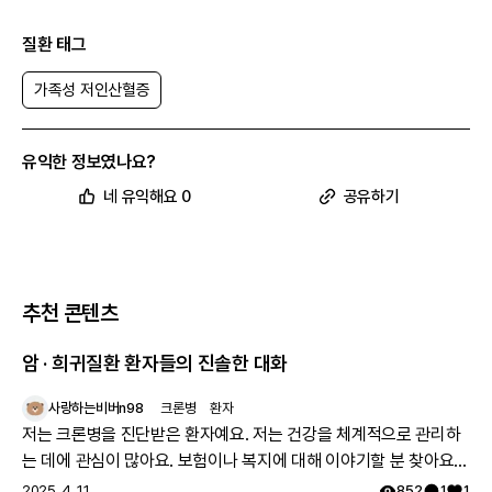
질환 태그
가족성 저인산혈증
유익한 정보였나요?
네 유익해요 0
공유하기
추천 콘텐츠
암 · 희귀질환 환자들의 진솔한 대화
사랑하는비버n98
크론병
환자
저는 크론병을 진단받은 환자예요. 저는 건강을 체계적으로 관리하
는 데에 관심이 많아요. 보험이나 복지에 대해 이야기할 분 찾아요
👏🏻
2025. 4. 11.
852
1
1