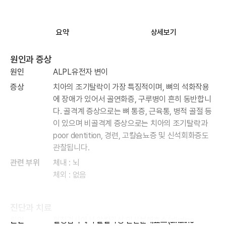
요약
상세보기
원인과 증상
원인
ALPL유전자 변이
증상
치아의 조기탈락이 가장 특징적이며, 뼈의 석화작용
에 장애가 있어서 골연화증, 구루병이 흔히 동반합니
다. 골격계 증상으로는 뼈 통증, 근육통, 병적 골절 등
이 있으며 비골격계 증상으로는 치아의 조기탈락과
poor dentition, 경련, 고칼슘뇨증 및 신석회화증도
관찰됩니다.
관련 부위
체내 : 뇌
체외 : 없음
진단과 치료
원인
혈청검사에서 알칼리성 인산분해효소(alkaline