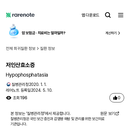
저인산효소증
레
앱 다운로드
어
레
노
어
트
노
암 보험금 ∙ 치료비
는 얼마일까?
계산하기
트
전체 희귀질환 정보
질환 정보
저인산효소증
Hypophosphatasia
질병관리청
2020. 1. 1.
레어노트 등록일
2024. 5. 10.
0
조회
196
본 정보는 ‘
질병관리청
’에서 제공합니다.
원문 보기
질병관리청은 국민 보건 증진과 감염병 예방 및 관리를 위한 보건의료
기관입니다.