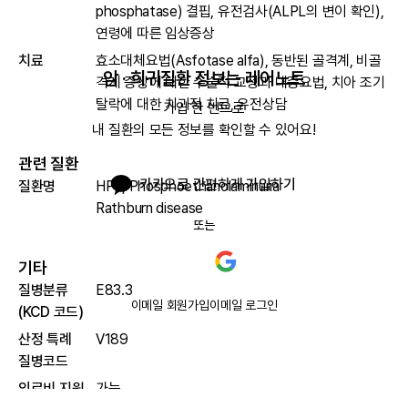
phosphatase) 결핍, 유전검사(ALPL의 변이 확인),
연령에 따른 임상증상
치료
효소대체요법(Asfotase alfa), 동반된 골격계, 비골
암 · 희귀질환 정보는 레어노트
격계 증상에 대한 수술적 교정과 대증요법, 치아 조기
탈락에 대한 치과적 치료, 유전상담
가입 한 번으로

내 질환의 모든 정보를 확인할 수 있어요!
관련 질환
카카오로 간편하게 가입하기
질환명
HPP, Phosphoethanolaminuria
Rathburn disease
또는
기타
질병분류
E83.3
이메일 회원가입
이메일 로그인
(KCD 코드)
산정 특례
V189
질병코드
의료비 지원
가능