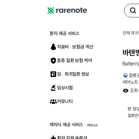
레
어
노
전체 희귀
환자 제공 서비스
트
치료비 ∙ 보험금 계산
바텐
중증 질환 보험 케어
Batten’
암 · 희귀질환 정보
질병
레어노트
임상시험
조회
커뮤니티
본 정보
질병관
제약사 제공 서비스
환자 지원 솔루션