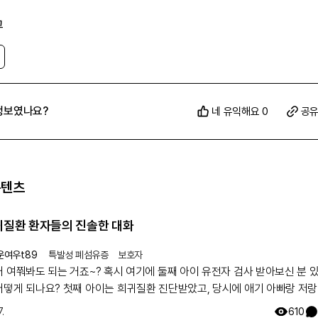
그
정보였나요?
네 유익해요 0
공
콘텐츠
희귀질환 환자들의 진솔한 대화
운여우t89
특발성 폐섬유증
보호자
거 여쭤봐도 되는 거죠~? 혹시 여기에 둘째 아이 유전자 검사 받아보신 분 
어떻게 되나요? 첫째 아이는 희귀질환 진단받았고, 당시에 애기 아빠랑 저랑
했는데 돌연변이라고 하시더라구요.. 둘째 임신했는데 유전은 안 된다지만 
.
610