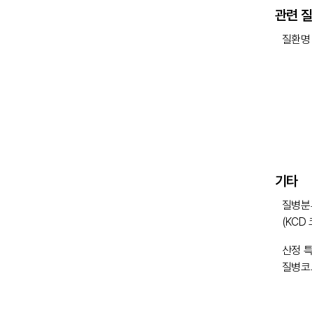
관련 
질환명
기타
질병분
(KCD
산정 
질병코
의료비