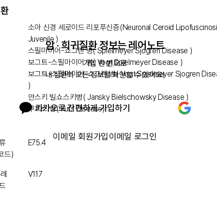
질환
소아 신경 세로이드 리포푸신증(Neuronal Ceroid Lipofuscinosi
Juvenile )
암 · 희귀질환 정보는 레어노트
스필마이어-쇼그렌 병( Spielmeyer Sjogren Disease )
보그트-스필마이어 병( Vogt Spielmeyer Disease )
가입 한 번으로

보그트-스필마이어-쇼그렌 병( Vogt Spielmeyer Sjogren Dise
내 질환의 모든 정보를 확인할 수 있어요!
)
얀스키 빌쇼스키병( Jansky Bielschowsky Disease )
카카오로 간편하게 가입하기
쿠프스 병( Kufs Disease)
이메일 회원가입
이메일 로그인
류
E75.4
 코드)
특례
V117
드
 지원
가능