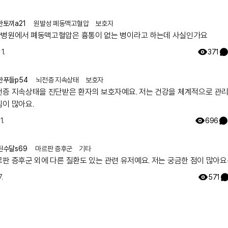
워서리.. 다들 몇주차에 무슨 검사하셨나요? 도움 좀 주심 감사하겠습니다.
한토끼a21
원발성 폐동맥고혈압
보호자
병원에서 폐동맥고혈압은 흉통이 없는 병이라고 하는데 사실인가요
1.
371
한푸들p54
뇌전증 지속상태
보호자
전증 지속상태을 진단받은 환자의 보호자예요. 저는 건강을 체계적으로 관
심이 많아요.
1.
696
된수달s69
마르판 증후군
기타
르판 증후군 외에 다른 질환도 있는 관련 유저예요. 저는 궁금한 점이 많아요
.
571