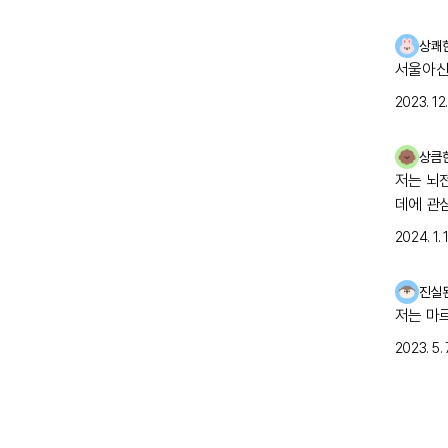
걱정스러
상쾌
서울아산
2023. 12. 
상큼
저는 뇌
데에 관
2024. 1. 1
진실
저는 마
2023. 5. 7