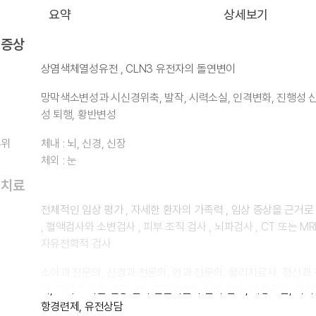
요약
상세보기
 증상
상염색체열성유전 , CLN3 유전자의 돌연변이
망막색소변성과 시신경위축, 발작, 시력소실, 인격변화, 진행성 
성 퇴행, 황반변성
부위
체내 : 뇌, 신경, 신장
체외 : 눈
 치료
전체적인 임상 평가 , 자세한 환자의 가족력 , 임상 증상을 근거로
, 혈액검사와 소변검사 , 피부 조직 검사 , 뇌파검사 , CT 또는 MRI 
자유전학적 검사
소아과 전문의, 신경과 전문의, 안과 전문의, 물리치료사, 정신과
의, 그리고 다른 건강 관리 전문가들의 팀의 협조, 대증요법, 지지
항경련제, 유전상담