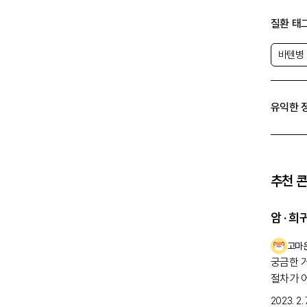
질환 태
바텐병
유익한 
추천 
암 · 
고마
궁금한 
절차가 
자 검사
2023. 2. 7