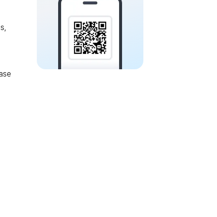
s,
ase