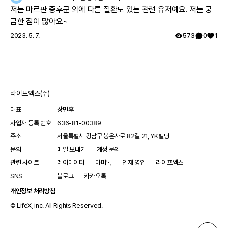
동을 하게 될까요? - 레어메이트는 레어노트를 대표해 커뮤
저는 마르판 증후군 외에 다른 질환도 있는 관련 유저예요. 저는 궁
니티 생태계를 만들고 활동하는 회원입니다. - 내가 겪은 치
금한 점이 많아요~
료 경험을 공유해 다른 레어노트 회원들의 귀감이 됩니다. -
2023. 5. 7.
573
0
1
내가 습득한 희귀질환 정보와 노하우 등을 공유하고, 보다
건강한 커뮤니티를 만드는 데 앞장섭니다. - 내 건강을 꾸준
히 기록하고 체계적으로 관리합니다. 레어메이트에 관해 궁
금한 점이 있다면 무엇이든 댓글로 남겨주세요! 감사합니다.
라이프엑스(주)
대표
장민후
사업자 등록 번호
636-81-00389
주소
서울특별시 강남구 봉은사로 82길 21, YK빌딩
문의
메일 보내기
계정 문의
관련 사이트
레어데이터
마미톡
인재 영입
라이프엑스
SNS
블로그
카카오톡
개인정보 처리방침
© LifeX, inc. All Rights Reserved.