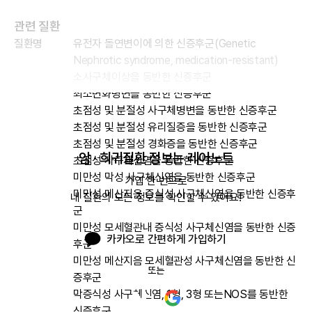
관련 질환
질환명
유전자 돌연변이에 의한 신증후군(Genetic
Nephrotic syndrome, medication-resistant)
소사구체이상을 동반한 신증후군
최소변화병변을 동반한 신증후군
초점성 및 분절성 사구체병변을 동반한 신증후군
초점성 및 분절성 유리질증을 동반한 신증후군
초점성 및 분절성 경화증을 동반한 신증후군
암 · 희귀질환 정보는 레어노트
초점성 사구체신염을 동반한 신증후군
미만성 막성 사구체신염을 동반한 신증후군
가입 한 번으로

미만성 메산지음 증식성 사구체신염을 동반한 신증후
내 질환의 모든 정보를 확인할 수 있어요!
군
미만성 모세혈관내 증식성 사구체신염을 동반한 신증
카카오로 간편하게 가입하기
후군
미만성 메산지음 모세혈관성 사구체신염을 동반한 신
또는
증후군
막증식성 사구체신염, 1형, 3형 또는NOS를 동반한
신증후군