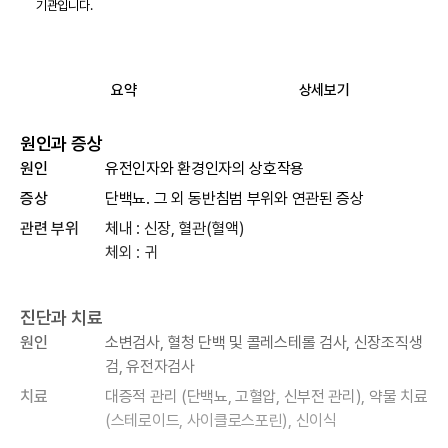
기관입니다.
요약
상세보기
원인과 증상
원인
유전인자와 환경인자의 상호작용
증상
단백뇨. 그 외 동반침범 부위와 연관된 증상
관련 부위
체내 : 신장, 혈관(혈액)
체외 : 귀
진단과 치료
원인
소변검사, 혈청 단백 및 콜레스테롤 검사, 신장조직생
검, 유전자검사
치료
대증적 관리 (단백뇨, 고혈압, 신부전 관리), 약물 치료
(스테로이드, 사이클로스포린), 신이식