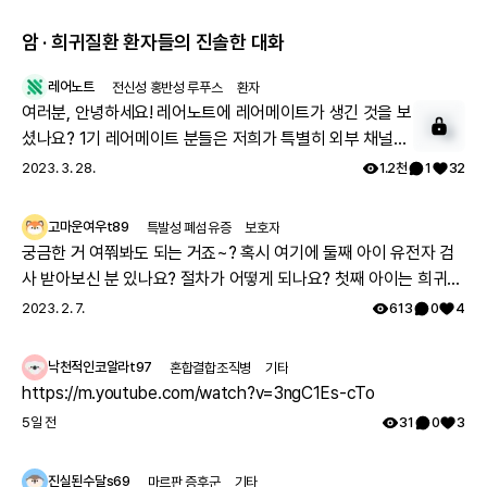
암 · 희귀질환 환자들의 진솔한 대화
레어노트
전신성 홍반성 루푸스
환자
여러분, 안녕하세요! 레어노트에 레어메이트가 생긴 것을 보
셨나요? 1기 레어메이트 분들은 저희가 특별히 외부 채널에
서 투병기를 상세하게 올려주시는 분들을 모셔 왔는데요. 이
2023. 3. 28.
1.2천
1
32
분들과 함께 활동하실 레어메이트 2기를 모시고자 합니다.
아래 구글 폼을 통해 신청해 주시면, 별도 안내 사항을 보내
고마운여우t89
특발성 폐섬유증
보호자
드리겠습니다. 많은 관심과 참여 부탁드립니다. ➡️ 레어메이
궁금한 거 여쭤봐도 되는 거죠~? 혹시 여기에 둘째 아이 유전자 검
트 사전 신청하기:
사 받아보신 분 있나요? 절차가 어떻게 되나요? 첫째 아이는 희귀질
https://forms.gle/o4ETPdsTwgAc38jz8 Q. 레어메이
환 진단받았고, 당시에 애기 아빠랑 저랑 유전자 검사했는데 돌연변
2023. 2. 7.
613
0
4
트가 되면 어떤 혜택이 있을까요? - 내가 쓴 게시글이 맨 위
이라고 하시더라구요.. 둘째 임신했는데 유전은 안 된다지만 워낙에
추천 게시글 영역에 올라가 더 많은 분들이 볼 수 있습니다.
걱정스러워서리.. 다들 몇주차에 무슨 검사하셨나요? 도움 좀 주심
낙천적인코알라t97
혼합결합조직병
기타
- 레어메이트 배지를 부여받아 보다 영향력 있는 회원이 될
감사하겠습니다.
https://m.youtube.com/watch?v=3ngC1Es-cTo
수 있습니다. - 왕성한 활동을 기대하는 마음으로 레어노트
5일 전
31
0
3
굿즈를 드립니다. - 내가 작성한 건강 설문이 다른 환자를 위
한 주요한 통계 자료로 이용됩니다. - 추첨을 통해 내 사연이
레어노트에 소개됩니다. Q. 레어메이트란 무엇이고, 어떤 활
진실된수달s69
마르판 증후군
기타