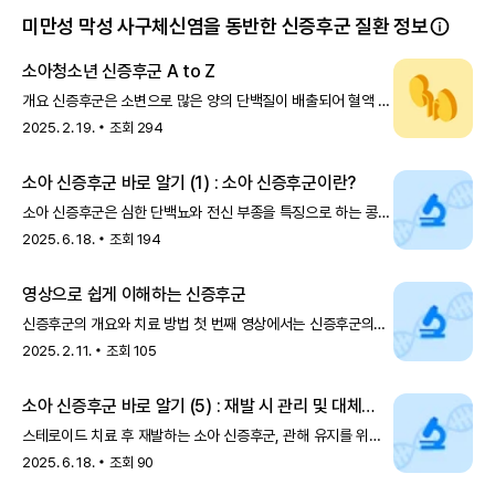
미만성 막성 사구체신염을 동반한 신증후군 질환 정보
소아청소년 신증후군 A to Z
개요 신증후군은 소변으로 많은 양의 단백질이 배출되어 혈액 내
알부민* 농도가 감소하는 질환이에요.알부민은 혈관 안에
2025. 2. 19.
조회
294
수분이 유지되도록 돕는데요
소아 신증후군 바로 알기 (1) : 소아 신증후군이란?
소아 신증후군은 심한 단백뇨와 전신 부종을 특징으로 하는 콩팥
질환입니다. 정기적인 관리와 보호자의 적극적인 협조가 치료와
2025. 6. 18.
조회
194
회복에 매우 중요해요
영상으로 쉽게 이해하는 신증후군
신증후군의 개요와 치료 방법 첫 번째 영상에서는 신증후군의
정의, 주요 증상, 원인, 치료법 등을 폭넓게 다룹니다.
2025. 2. 11.
조회
105
신증후군이 왜 발생하는지,
소아 신증후군 바로 알기 (5) : 재발 시 관리 및 대체
치료
스테로이드 치료 후 재발하는 소아 신증후군, 관해 유지를 위해
다양한 대체 치료법이 있습니다. 약물 부작용과 환자 특성을
2025. 6. 18.
조회
90
고려한 맞춤 치료로 재