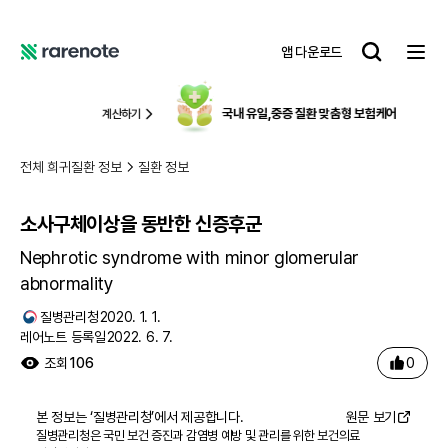
소사구체이상을 동반한 신증후군
레
앱 다운로드
어
레
노
어
트
노
국내 유일,
중증 질환 맞춤형 보험케어
알아보기
트
전체 희귀질환 정보
질환 정보
소사구체이상을 동반한 신증후군
Nephrotic syndrome with minor glomerular
abnormality
질병관리청
2020. 1. 1.
레어노트 등록일
2022. 6. 7.
0
조회
106
본 정보는 ‘
질병관리청
’에서 제공합니다.
원문 보기
질병관리청은 국민 보건 증진과 감염병 예방 및 관리를 위한 보건의료