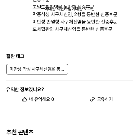
고밀도침착병을 동반한 신증후군
이메일 회원가입
이메일 로그인
막증식성 사구체신염, 2형을 동반한 신증후군
미만성 반월형 사구체신염을 동반한 신증후군
모세혈관외 사구체신염을 동반한 신증후군
기타
질환 태그
질병분류
N04.0
(KCD 코드)
미만성 막성 사구체신염을 동반한 신증후군
산정 특례
V263
질병코드
유익한 정보였나요?
의료비 지원
가능
네 유익해요 0
공유하기
추천 콘텐츠