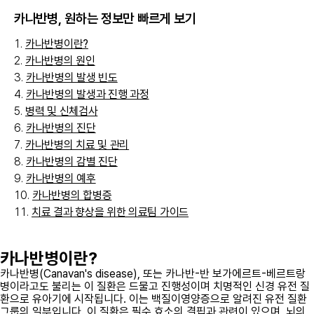
카나반병
, 원하는 정보만 빠르게 보기
카나반병이란?
카나반병의 원인
카나반병의 발생 빈도
카나반병의 발생과 진행 과정
병력 및 신체검사
카나반병의 진단
카나반병의 치료 및 관리
카나반병의 감별 진단
카나반병의 예후
카나반병의 합병증
치료 결과 향상을 위한 의료팀 가이드
카나반병이란?
카나반병(Canavan's disease), 또는 카나반-반 보가에르트-베르트랑
병이라고도 불리는 이 질환은 드물고 진행성이며 치명적인 신경 유전 질
환으로 유아기에 시작됩니다. 이는 백질이영양증으로 알려진 유전 질환
그룹의 일부입니다. 이 질환은 필수 효소의 결핍과 관련이 있으며, 뇌의