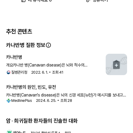
네 유익해요 0
공유하기
때문입니다. 대조 후 증강은 일반적으로 보이지 않습니다. MRI 특징으로
는 상대적으로 커진 뇌, 즉 대뇌비대가 포함됩니다. 일반적으로 확산된
양측 백질 침범이 있습니다. 다른 백질이영양증과 달리, 피질하 U-섬유
는 질병 과정 초기에 일반적으로 침범됩니다. T1은 백질에서 낮은 신호
를, T2는 백질에서 높은 신호를 보여줍니다. 대조 후 증강은 없습니다.
MR 분광법은 현저히 상승된 NAA 수치와 상승된 NAA:크레아틴 비율을
추천 콘텐츠
보여줍니다. "CaNAAvan"이라는 기억법은 이 정보를 기억하는 데 유용
합니다.
카나반병 질환 정보
카나반병의 치료 및 관리
현재 카나반병에 대한 질병 수정 치료법은 없습니다. 관리는 영양과 수분
카나반병
을 유지하고, 기도를 보호하며, 발작을 예방하고, 구축 위험을 최소화하
고, 감염을 치료하는 것을 목표로 합니다. 환자의 영양 및 발달 상태를 평
개요카나반 병(Canavan disease)은 뇌와 척수의
가하여 관리를 안내하는 것이 좋습니다. 연하곤란이 있는 경우 적절한 영
중추신경계통의 해면변성증을 특징으로 하는 유전성 신경계통
질병관리청
2022. 6. 1.
조회
41
양과 수분을 유지하기 위해 위루관을 사용합니다. 위루관은 환자의 반사
질환으로, 1931년 Myr
부족으로 인한 흡인 위험을 줄일 수도 있습니다. 발작은 표준 항경련제로
관리합니다. 물리 치료와 자세 변경은 구축 및 궤양의 위험을 줄이는 데
카나반병의 원인, 빈도, 유전
도움이 됩니다. 또한 환자의 앉는 자세를 개선하는 데 도움이 됩니다. 보
카나반병(Canavan's disease)은 뇌의 신경 세포(뉴런)가 메시지를 보내고
툴리눔 독소 주사는 경직을 치료하는 데 사용할 수 있습니다. 특수 교육
MedlinePlus
2024. 6. 25.
조회
28
받는 능력을 손상시키는 드문 유전 질환입니다. 이 질환은
프로그램과 개입을 고려할 수 있습니다.
카나반병의 감별 진단
다른 탈수초 질환을 고려하십시오: 부신백질이영양증: 일반적으로 피질
암 · 희귀질환 환자들의 진솔한 대화
하 U-섬유를 피하고, 특유의 후두두정 피질하 백질 분포를 가집니다. 알
렉산더 병: 전방 우세, 질병 과정 후기에 확산, MRS 수치에서 정상 NAA
메타크로마틱 백질이영양증: 피질하 U-섬유를 피하고, 특유의 '나비' 패
레어노트