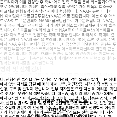
콘드리아가 이를 합성한 후 축삭-아교 접촉 구역을 통해 희소돌기아교세
포로 전달합니다. 이러한 축삭-아교 접촉 구역은 가장 안쪽의 희소돌기
아교세포 원형질막과 축삭막 사이에 형성됩니다. NAA는 뉴런 내에서
N-아세틸아스파르틸글루탐산(NAAG)으로 전환됩니다. 이는 이후 아스
트로사이트로 운반되어 NAA와 글루탐산으로 가수분해됩니다. NAA는
이후 주로 아스파르토아실라제가 위치한 희소돌기아교세포에 의해 흡수
됩니다. 아스파르토아실라제 효소는 NAA를 아스파르트산(아스파르트
산)과 아세트산으로 전환하는 촉매 역할을 합니다. 따라서 이 촉매의 결
핍은 뇌에서 NAA의 축적을 초래합니다. 환자의 혈장, 소변 및 뇌척수액
에서 NAA 수치는 현저히 증가합니다. 비정상적인 미엘린화와 관련된 두
드러진 부풀어오른 아스트로사이트는 아스파르토아실라제 결핍의 근본
적인 특징입니다. 이러한 효과는 해면상 백질이영양증이라는 이름을 정
당화합니다. 그러나 축적된 NAA가 이 해면상 퇴행의 병인학을 초래하는
정확한 메커니즘은 불확실합니다.
병력 및 신체검사
아스파르토아실라제 결핍은 일반적으로 생후 3개월경에 처음 나타납니
다. 전형적인 특징으로는 무기력, 무기력함, 약한 울음과 빨기, 누운 상태
에서 앉는 자세로 당길 때 머리 제어 부족, 저긴장증, 시각 추적 불량 또는
실명, 구토 및 발작이 있습니다. 일부 저자들은 또한 먹는 데 어려움, 과민
성 및 시각 무관심을 설명했습니다. 대두증, 즉 머리 크기 증가가 3개월
에서 6개월 사이에 두드러지게 나타납니다. 그 후 저긴장증은 경직, 과반
암 · 희귀질환 정보는 레어노트
사, 신전성 발바닥 반응 및 강직성 신전 경련으로 진행됩니다. 신전 경련
은 소음에 반응하여 발생할 수 있습니다. 6개월이 되면 신경학적 이상이
가입 한 번으로

거의 항상 존재하며 이후의 운동 발달은 거의 또는 전혀 없습니다. 시신
내 질환의 모든 정보를 확인할 수 있어요!