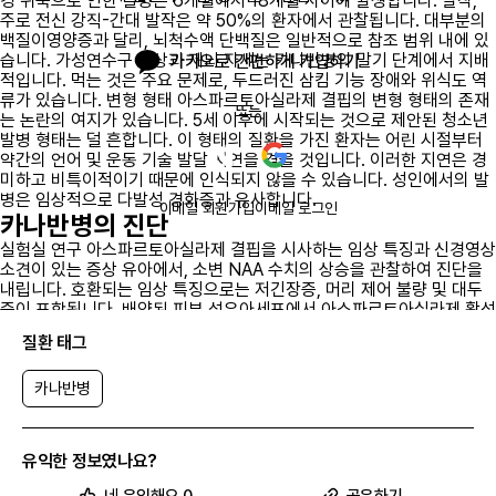
경 위축으로 인한 실명은 6개월에서 18개월 사이에 발생합니다. 발작,
주로 전신 강직-간대 발작은 약 50%의 환자에서 관찰됩니다. 대부분의
백질이영양증과 달리, 뇌척수액 단백질은 일반적으로 참조 범위 내에 있
습니다. 가성연수구 증상과 제뇌 자세는 카나반병의 말기 단계에서 지배
카카오로 간편하게 가입하기
적입니다. 먹는 것은 주요 문제로, 두드러진 삼킴 기능 장애와 위식도 역
류가 있습니다. 변형 형태 아스파르토아실라제 결핍의 변형 형태의 존재
또는
는 논란의 여지가 있습니다. 5세 이후에 시작되는 것으로 제안된 청소년
발병 형태는 덜 흔합니다. 이 형태의 질환을 가진 환자는 어린 시절부터
약간의 언어 및 운동 기술 발달 지연을 겪을 것입니다. 이러한 지연은 경
미하고 비특이적이기 때문에 인식되지 않을 수 있습니다. 성인에서의 발
병은 임상적으로 다발성 경화증과 유사합니다.
이메일 회원가입
이메일 로그인
카나반병의 진단
실험실 연구 아스파르토아실라제 결핍을 시사하는 임상 특징과 신경영상
소견이 있는 증상 유아에서, 소변 NAA 수치의 상승을 관찰하여 진단을
내립니다. 호환되는 임상 특징으로는 저긴장증, 머리 제어 불량 및 대두
증이 포함됩니다. 배양된 피부 섬유아세포에서 아스파르토아실라제 활성
이 결핍된 것을 감지하여 더 구체적으로 진단할 수 있습니다. 소변 NAA
질환 태그
수치 상승과 피부 섬유아세포 검사가 진단적이라면, 유전 상담을 위해서
만 유전자 검사를 받습니다. 소변 NAA 수치는 참조 범위의 최대 200배
까지 증가합니다. 가스 크로마토그래피 또는 질량 분석법을 사용하여 측
카나반병
정합니다. 산전 진단 산전 진단은 양수에서 NAA 수치를 측정하여 가장
잘 수행됩니다. 이 방법은 가스 크로마토그래피 또는 질량 분석법과 결합
된 안정 동위원소 희석법을 사용하며, 분자 분석도 포함됩니다. 신경영상
유익한 정보였나요?
CT 스캔은 상대적으로 영향을 받지 않은 회백질과 대조되는 백질의 특
유의 저감소를 보여줍니다. 이 차이는 주로 백질의 해면상 퇴행과 부종