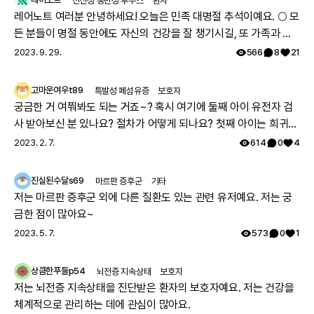
전신성 홍반성 루푸스
환자
턴을 가집니다. 펠리자우스-메르츠바허 병: 소뇌 위축과 관련이 있으며,
레어노트 여러분 안녕하세요! 오늘은 민족 대명절 추석이예요. 🌕 모
호랑이 무늬의 고강도 패턴, 일반적으로 피질하 U-섬유를 피합니다.
든 분들이 명절 동안에도 자신의 건강을 잘 챙기시길, 또 가족과 함
카나반병의 예후
께 따뜻하고 행복한 시간 보내시길 레어노트팀이 기원하겠습니다!
심각한 질환의 경우, 예후는 매우 나쁩니다. 첫 번째 10년을 넘기기 어려
2023. 9. 29.
566
8
21
울 수 있습니다. 경미한 질환의 경우, 기대 수명은 다양합니다. 대부분의
해피 추석 되세요! 🥳
환자는 사춘기를 넘기며 평균 수명을 가질 수 있습니다.
카나반병의 합병증
고마운여우t89
특발성 폐섬유증
보호자
궁금한 거 여쭤봐도 되는 거죠~? 혹시 여기에 둘째 아이 유전자 검
지적 장애 운동 기술 부족 먹는 데 어려움 저긴장증 마비 실명 발작 사망
치료 결과 향상을 위한 의료팀 가이드
사 받아보신 분 있나요? 절차가 어떻게 되나요? 첫째 아이는 희귀질
환 진단받았고, 당시에 애기 아빠랑 저랑 유전자 검사했는데 돌연변
카나반병은 드문 치명적인 신경 질환으로, 신경과 전문의, 내과 전문의,
2023. 2. 7.
614
0
4
유전학자, 사회복지사, 간호사, 물리 치료사, 안과 전문의 및 위장병 전문
이라고 하시더라구요.. 둘째 임신했는데 유전은 안 된다지만 워낙에
의를 포함한 다학제 팀에 의해 최적으로 관리됩니다. 이 환자들은 먹거
걱정스러워서리.. 다들 몇주차에 무슨 검사하셨나요? 도움 좀 주심
나, 말하거나, 걷는 것조차 할 수 없는 많은 신체적 제한을 가지고 있습니
진실된수달s69
마르판 증후군
기타
감사하겠습니다.
다. 대부분의 환자의 예후는 좋지 않으며, 경미한 질환을 가진 환자조차
저는 마르판 증후군 외에 다른 질환도 있는 관련 유저예요. 저는 궁
도 삶의 질이 낮습니다.
금한 점이 많아요~
2023. 5. 7.
573
0
1
상큼한푸들p54
뇌전증 지속상태
보호자
카나반병
과
관련된
저는 뇌전증 지속상태을 진단받은 환자의 보호자예요. 저는 건강을
전 세계 임상시험 현황이 궁금하다면
체계적으로 관리하는 데에 관심이 많아요.