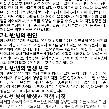
백질 손실을 초래하여 신경 신호의 전달이 결함이 생깁니다. 신생아형이
가장 흔하며, 일반적으로 가장 심각한 증상과 관련이 있습니다. 대부분의
유아는 출생 직후 건강해 보이지만, 2개월에서 6개월 사이에 명백한 대
운동 발달 결핍이 나타납니다. 유아는 움직이거나, 뒤집거나, 머리 움직
임을 제어하거나, 스스로를 지탱할 수 없을 수 있습니다. 저긴장증은 일
반적인 특징이며, 대두증과 관련이 있습니다. 대부분의 유아는 먹는 데
어려움을 겪고 발작을 일으킵니다.
카나반병의 원인
카나반병은 17번 염색체의 유전자 위치와 관련된 상염색체 열성 질환입
니다. 이는 아스파르토아실라제 효소를 암호화하는 ASPA 유전자의 돌
연변이에 의해 발생합니다. 이 돌연변이는 아스파르토아실라제 결핍과
뇌에서 N-아세틸아스파르트산(NAA)의 축적을 초래합니다. NAA는 희
소돌기아교세포 기능 장애, 결과적인 해면상 변화 및 축삭의 인지질층에
서의 미엘린 퇴화를 일으키는 것으로 여겨집니다.
카나반병의 발생 빈도
카나반병은 유아기의 가장 흔한 퇴행성 뇌 질환 중 하나입니다. 주로 아
슈케나지 유대인에게 영향을 미치지만, 다른 인구에서도 보고된 바 있습
니다. 그러나 유병률을 계산할 수 있는 충분한 데이터는 없습니다. 아슈
케나지 유대인 사이의 보인자 빈도는 1:37에서 1:57 사이로, 대략적인 유
병률은 1:6000에서 1:14000 사이입니다.
카나반병의 발생과 진행 과정
아세틸-CoA와 아스파르트산은 NAA를 형성합니다. 이는 뇌에서 두 번
째로 흔한 자유 아미노산으로 여겨집니다. 이는 뉴런에서 발견되며, 미토