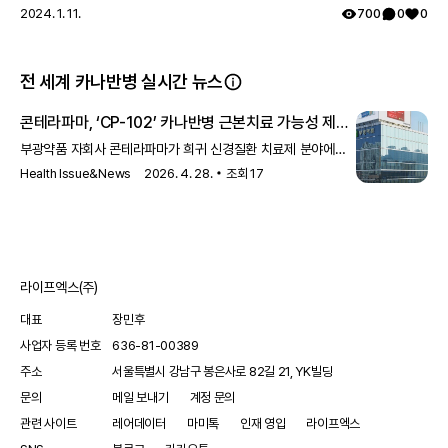
2024. 1. 11.
700
0
0
앱에서 확인하기
전 세계 카나반병 실시간 뉴스
참고 문헌
12
건
콘테라파마, ‘CP-102’ 카나반병 근본치료 가능성 제시
- Health Issue&News
부광약품 자회사 콘테라파마가 희귀 신경질환 치료제 분야에서
의미 있는 연구성과를 공개했다.콘테라파마는 지난 22일
Health Issue&News
2026. 4. 28.
조회
17
‘Oligonucleotides for CNS
라이프엑스(주)
대표
장민후
사업자 등록 번호
636-81-00389
주소
서울특별시 강남구 봉은사로 82길 21, YK빌딩
문의
메일 보내기
계정 문의
관련 사이트
레어데이터
마미톡
인재 영입
라이프엑스