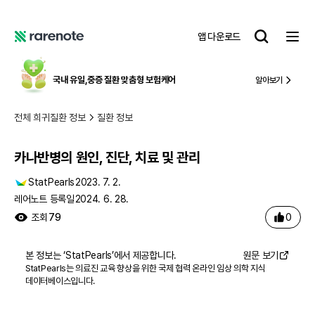
카나반병의 원인, 진단, 치료 및 관리
레
앱 다운로드
어
레
노
어
트
노
국내 유일,
중증 질환 맞춤형 보험케어
알아보기
트
전체 희귀질환 정보
질환 정보
카나반병의 원인, 진단, 치료 및 관리
StatPearls
2023. 7. 2.
레어노트 등록일
2024. 6. 28.
0
조회
79
본 정보는 ‘
StatPearls
’에서 제공합니다.
원문 보기
StatPearls는 의료진 교육 향상을 위한 국제 협력 온라인 임상 의학 지식
데이터베이스입니다.