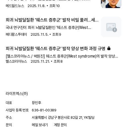
syndrome)의 발작 양상 변화 과정을 동물모델을 통해 정밀히
메드월드뉴스
2025. 11. 8.
조회
10
규명하는데 성공했다.고려대 의과대학 뇌신경과 한기훈 교수와
한국뇌연구원 이계주 박사, 기초과학연구원 시냅스뇌질환연구단
희귀 뇌발달질환 '웨스트 증후군' 발작 비밀 풀려...세포
김은준 단장, 한국기초과학지원연구원 김진영·정영애 박사팀은
대사 이상이 열쇠 - 메디팜스투데이
공동연구를 통해 지금까지 발작 양상의 변화가 어떠한
국내 연구진이 희귀 뇌발달질환인 ‘웨스트 증후군(West
신경생물학적 과정을 통해 일어나는지는 명확히 밝혀지지 않은
syndrome)’의 발작 양상이 시간에 따라 어떻게 변화하는지를
메디팜스투데이
2025. 11. 5.
조회
9
웨스트증후군의 신경생물학적 특징을 처음으로 밝혔다.웨스트
뇌세포 수준에서 규명했다.이번 연구는
증후군은 신생아 1만 명당 6명 미만에서 발생하는 희귀
희귀 뇌발달질환 ‘웨스트 증후군’ 발작 양상 변화 과정 규명
뇌발달질환으로
[헬스코리아뉴스 / 박원진] 웨스트 증후군(West syndrome)의 발작 양상
헬스코리아뉴스
2025. 11. 21.
조회
8
변화 과정을 동물모델에서 정밀히 규명한 연구 결과가 나왔다. 고려대학교
의과대학 뇌신경과학교실 한기훈 교수와 한국뇌연구원 이계주 박사,
기초과학연구원 시냅스뇌질환연구단 김은준 단장, 한국기초과학지원연구원
김진영·정영애 박사 연구팀의 성과다.웨스트 증후군은 신생아 1만 명당 6명
미만에서 발생하는 희귀 뇌발달질환으로, 생후 1세 이전에 시작되는 영아연축
(Infantile spasm) 발작이 특징이다. 발달지연과 지적장애를 동반하는 난치성
라이프엑스(주)
질환으로 영아연
대표
장민후
사업자 등록 번호
636-81-00389
주소
서울특별시 강남구 봉은사로 82길 21, YK빌딩
문의
메일 보내기
계정 문의