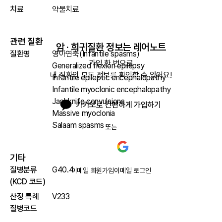
치료
약물치료
관련 질환
암 · 희귀질환 정보는 레어노트
질환명
영아연축(Infantile spasms)
가입 한 번으로

Generalized flexion epilepsy
내 질환의 모든 정보를 확인할 수 있어요!
Infantile epileptic encephalopathy
Infantile myoclonic encephalopathy
Jackknife convulsions
카카오로 간편하게 가입하기
Massive myoclonia
Salaam spasms
또는
기타
질병분류
G40.4
이메일 회원가입
이메일 로그인
(KCD 코드)
산정 특례
V233
질병코드