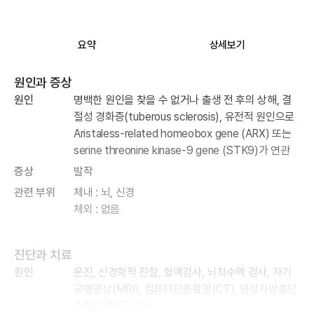
요약
상세보기
원인과 증상
원인
명백한 원인을 찾을 수 없거나 출생 전 후의 상해, 결
절성 경화증(tuberous sclerosis), 유전적 원인으로
Aristaless-related homeobox gene (ARX) 또는
serine threonine kinase-9 gene (STK9)가 연관
증상
발작
관련 부위
체내 : 뇌, 신경
체외 : 없음
진단과 치료
원인
문진, 신경학적 진찰, 혈액검사, 뇌척수액 검사, 자기
공명영상(MRI), 컴퓨터단층활영(CT), 양성자방출단
층촬영(PET) 검사