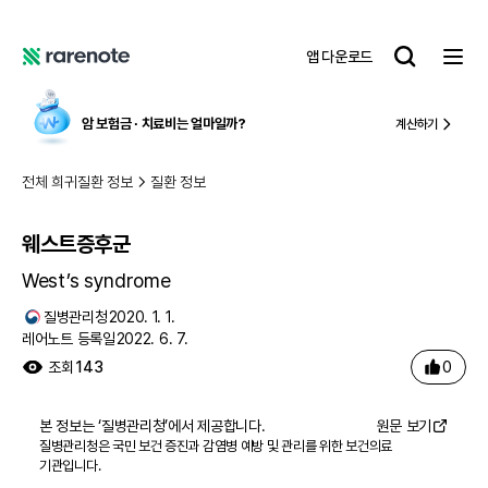
웨스트증후군
레
앱 다운로드
어
레
노
어
트
노
암 보험금 ∙ 치료비
는 얼마일까?
계산하기
트
전체 희귀질환 정보
질환 정보
웨스트증후군
West’s syndrome
질병관리청
2020. 1. 1.
레어노트 등록일
2022. 6. 7.
0
조회
143
본 정보는 ‘
질병관리청
’에서 제공합니다.
원문 보기
질병관리청은 국민 보건 증진과 감염병 예방 및 관리를 위한 보건의료
기관입니다.