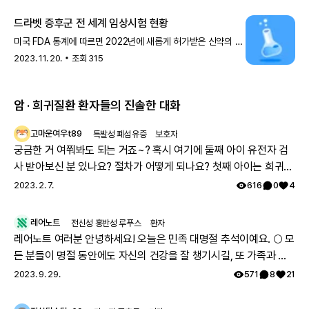
드라벳 증후군 전 세계 임상시험 현황
미국 FDA 통계에 따르면 2022년에 새롭게 허가받은 신약의 약
20%가 희귀질환 치료제라고 해요. 전 세계에서 진행되고 있는
2023. 11. 20.
조회
315
수많은 임상시
암 · 희귀질환 환자들의 진솔한 대화
고마운여우t89
특발성 폐섬유증
보호자
궁금한 거 여쭤봐도 되는 거죠~? 혹시 여기에 둘째 아이 유전자 검
사 받아보신 분 있나요? 절차가 어떻게 되나요? 첫째 아이는 희귀질
환 진단받았고, 당시에 애기 아빠랑 저랑 유전자 검사했는데 돌연변
2023. 2. 7.
616
0
4
이라고 하시더라구요.. 둘째 임신했는데 유전은 안 된다지만 워낙에
걱정스러워서리.. 다들 몇주차에 무슨 검사하셨나요? 도움 좀 주심
레어노트
전신성 홍반성 루푸스
환자
감사하겠습니다.
레어노트 여러분 안녕하세요! 오늘은 민족 대명절 추석이예요. 🌕 모
든 분들이 명절 동안에도 자신의 건강을 잘 챙기시길, 또 가족과 함
께 따뜻하고 행복한 시간 보내시길 레어노트팀이 기원하겠습니다!
2023. 9. 29.
571
8
21
해피 추석 되세요! 🥳