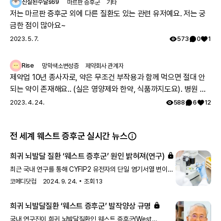
진실된수달s69
마르판 증후군
기타
저는 마르판 증후군 외에 다른 질환도 있는 관련 유저예요. 저는 궁
금한 점이 많아요~
2023. 5. 7.
573
0
1
Rise
망막색소변성증
제약회사 관계자
제약업 10년 종사자로, 약은 무조건 부작용과 함께 먹으면 절대 안
되는 약이 존재해요.. (실은 영양제와 한약, 식품까지도요). 병원 여
러과를 도시면서 진료과에서 따로따로 치료약을 처방하는데, 의료
2023. 4. 24.
588
6
12
진이 환자분이 먹으시는 모든약에 대한 파악이 안되어서, 잘못 처방
될수도 있어요. 참고 하시면 정말 좋을거 같아요. 그리고 시판약의
전 세계 웨스트 증후군 실시간 뉴스
안전성을 제약사가 의무적으로(법적으로) 추적해야만 하기 때문에
약의 안전성(부작용, 약끼리 상호작용)에 대한정보는 해당제약사에
희귀 뇌발달 질환 ‘웨스트 증후군’ 원인 밝혀져(연구)
가장많아요~! 제약사 홈페이지에 가시면 정보를 확인하실 수 있고
최근 국내 연구를 통해 CYFIP2 유전자의 단일 염기서열 변이가
제약사에 따로 medical informatics (MI) 대응 부서가 있어 전화,
웨스트 증후군의 원인이 될 수 있음을 동물모델에서 확인했다.
코메디닷컴
2024. 9. 24.
조회
13
이메일등으로 물어보실 수 있어요! 또 안전성 데이터를 수집하고 식
약처에 보고 하는 pharmaco vigiliance (PV) 라는 부서가 있구요.
희귀 뇌발달질환 ‘웨스트 증후군’ 발작양상 규명
약의 상호작용을 고려하지 않고 처방되어 일어나는 부작용이 내가
아픈 증상이 나타나는 원인일수 있어 말씀드려요.
국내 연구진이 희귀 뇌발달질환인 웨스트 증후군(West