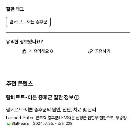
질환 태그
람베르트-이튼 증후군
유익한 정보였나요?
네 유익해요 0
공유하기
추천 콘텐츠
람베르트-이튼 증후군 질환 정보
람베르트-이튼 증후군의 원인, 진단, 치료 및 관리
Lambert-Eaton 근무력 증후군(LEMS)은 신경근 접합부 질환으로, 부종양
StatPearls
2024. 6. 25.
조회
208
증후군 또는 일차 자가면역 질환으로 나타날 수 있습니다. 대