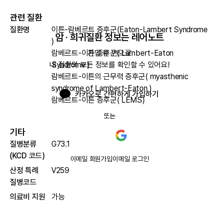
관련 질환
질환명
이튼-람베르트 증후군(Eaton-Lambert Syndrome
암 · 희귀질환 정보는 레어노트
)
람베르트-이튼 증후군( Lambert-Eaton
가입 한 번으로

Syndrome )
내 질환의 모든 정보를 확인할 수 있어요!
람베르트-이튼의 근무력 증후군( myasthenic
syndrome of Lambert-Eaton )
카카오로 간편하게 가입하기
람베르트-이튼 증후군( LEMS)
또는
기타
질병분류
G73.1
(KCD 코드)
이메일 회원가입
이메일 로그인
산정 특례
V259
질병코드
의료비 지원
가능