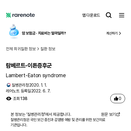
람베르트-이튼증후군
레
앱 다운로드
어
레
노
어
트
노
암 보험금 ∙ 치료비
는 얼마일까?
계산하기
트
전체 희귀질환 정보
질환 정보
람베르트-이튼증후군
Lambert-Eaton syndrome
질병관리청
2020. 1. 1.
레어노트 등록일
2022. 6. 7.
0
조회
138
본 정보는 ‘
질병관리청
’에서 제공합니다.
원문 보기
질병관리청은 국민 보건 증진과 감염병 예방 및 관리를 위한 보건의료
기관입니다.