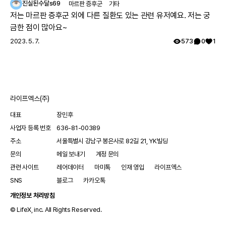
진실된수달s69
마르판 증후군
기타
저는 마르판 증후군 외에 다른 질환도 있는 관련 유저예요. 저는 궁
금한 점이 많아요~
2023. 5. 7.
573
0
1
라이프엑스(주)
대표
장민후
사업자 등록 번호
636-81-00389
주소
서울특별시 강남구 봉은사로 82길 21, YK빌딩
문의
메일 보내기
계정 문의
관련 사이트
레어데이터
마미톡
인재 영입
라이프엑스
SNS
블로그
카카오톡
개인정보 처리방침
© LifeX, inc. All Rights Reserved.