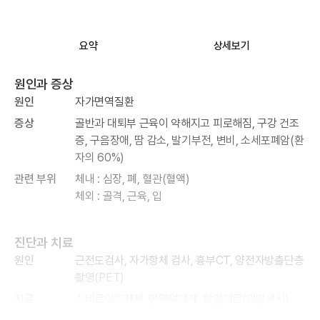
요약
상세보기
원인과 증상
원인
자가면역질환
증상
골반과 대퇴부 근육이 약해지고 피로해짐, 구강 건조
증, 구음장애, 땀 감소, 발기부전, 변비, 소세포폐암(환
자의 60%)
관련 부위
체내 : 심장, 폐, 혈관(혈액)
체외 : 골격, 근육, 입
진단과 치료
원인
근전도검사, 자가항체 검사, 흉부CT, 양전자방출단층
촬영(PET)
치료
스테로이드제제, 면역억제제, 항암치료(암발생시)