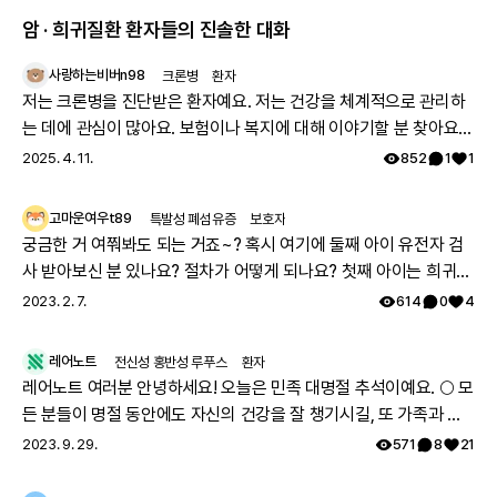
암 · 희귀질환 환자들의 진솔한 대화
사랑하는비버n98
크론병
환자
저는 크론병을 진단받은 환자예요. 저는 건강을 체계적으로 관리하
는 데에 관심이 많아요. 보험이나 복지에 대해 이야기할 분 찾아요
👏🏻
2025. 4. 11.
852
1
1
고마운여우t89
특발성 폐섬유증
보호자
궁금한 거 여쭤봐도 되는 거죠~? 혹시 여기에 둘째 아이 유전자 검
사 받아보신 분 있나요? 절차가 어떻게 되나요? 첫째 아이는 희귀질
환 진단받았고, 당시에 애기 아빠랑 저랑 유전자 검사했는데 돌연변
2023. 2. 7.
614
0
4
이라고 하시더라구요.. 둘째 임신했는데 유전은 안 된다지만 워낙에
걱정스러워서리.. 다들 몇주차에 무슨 검사하셨나요? 도움 좀 주심
레어노트
전신성 홍반성 루푸스
환자
감사하겠습니다.
레어노트 여러분 안녕하세요! 오늘은 민족 대명절 추석이예요. 🌕 모
든 분들이 명절 동안에도 자신의 건강을 잘 챙기시길, 또 가족과 함
께 따뜻하고 행복한 시간 보내시길 레어노트팀이 기원하겠습니다!
2023. 9. 29.
571
8
21
해피 추석 되세요! 🥳