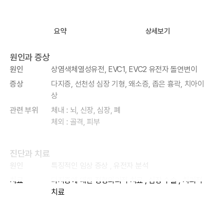
요약
상세보기
원인과 증상
원인
상염색체열성유전, EVC1, EVC2 유전자 돌연변이
증상
다지증, 선천성 심장 기형, 왜소증, 좁은 흉곽, 치아이
상
관련 부위
체내 : 뇌, 신장, 심장, 폐
체외 : 골격, 피부
진단과 치료
원인
특징적인 임상 증상 , 유전자 분석
치료
다지증에 대한 정형외과적 치료 , 심장 수술 , 치과적
치료