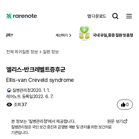
엘리스-반크레벨트증후군
레
앱 다운로드
어
레
노
어
트
노
국내 유일,
중증 질환 맞춤형 보험케어
계산하기
알아보기
트
전체 희귀질환 정보
질환 정보
엘리스-반크레벨트증후군
Ellis-van Creveld syndrome
질병관리청
2020. 1. 1.
레어노트 등록일
2022. 6. 7.
0
조회
37
본 정보는 ‘
질병관리청
’에서 제공합니다.
원문 보기
질병관리청은 국민 보건 증진과 감염병 예방 및 관리를 위한 보건의료
기관입니다.