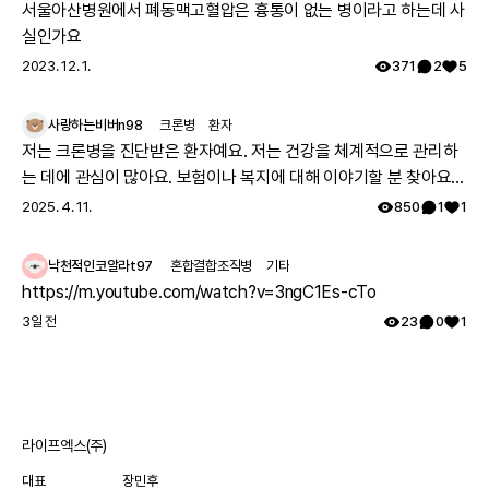
겸 영화배우 활동을 시작했습니다. 2023년 3월 ~ 5월 저의
서울아산병원에서 폐동맥고혈압은 흉통이 없는 병이라고 하는데 사
활동을 말씀드리자면 삼성서비스센터 CF촬영과 은밀하게
실인가요
위대하게 영화감독님의 단편영화 “정적” 촬영에 참여하였
2023. 12. 1.
371
2
5
습니다. 또한 곧 있을 범죄스릴러 납치 영화 촬영에 참여할
예정이에요. 농인(청각장애인)이고 색소망막염 환자인 저에
사랑하는비버n98
크론병
환자
게 어렵지만 의미있는 일들을 하게 해주신 살아계신 하나님
저는 크론병을 진단받은 환자예요. 저는 건강을 체계적으로 관리하
께 감사드립니다. 그리고 레어메이트, 레어노트 여러분의 따
는 데에 관심이 많아요. 보험이나 복지에 대해 이야기할 분 찾아요
뜻한 응원 덕분에 저는 어려운 걸 지금껏 잘 해낼 수 있었답
👏🏻
2025. 4. 11.
850
1
1
니다 : ) 저의 한걸음 한걸음으로 전달하고자 하는 것은 병
때문에 자포자기하신 전세계 모든 환자들에게 삶을 자신의
의지대로 살아간다면 기회와 희망이 있다는 것을 알려드리
낙천적인코알라t97
혼합결합조직병
기타
고 싶고 저를 통해 행복 바이러스를 전파하는 것입니다. 앞
https://m.youtube.com/watch?v=3ngC1Es-cTo
으로도 승승장구하는 저의 소식을 전해드리면서 저로 인해
3일 전
23
0
1
여러분도 늘 희망 잃지 않고 힘내셨으면 좋겠습니다! 그리고
저는 자신의 인생이야기를 담긴 자서전 출간 준비를 하고 있
습니다 : ) 저의 책으로 해피바이러스를 전할 수 있도록 최선
을 다 할 것입니다.
라이프엑스(주)
대표
장민후