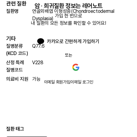
관련 질환
암 · 희귀질환 정보는 레어노트
질환명
연골외배엽 이형성증(Chondroectodermal
가입 한 번으로

Dysplasia)
내 질환의 모든 정보를 확인할 수 있어요!
기타
카카오로 간편하게 가입하기
질병분류
Q77.6
(KCD 코드)
또는
산정 특례
V228
질병코드
의료비 지원
가능
이메일 회원가입
이메일 로그인
질환 태그