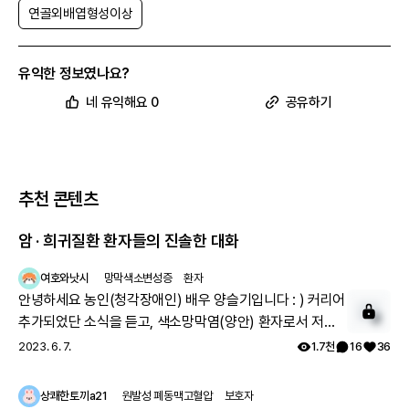
연골외배엽형성이상
유익한 정보였나요?
네 유익해요 0
공유하기
추천 콘텐츠
암 · 희귀질환 환자들의 진솔한 대화
여호와낫시
망막색소변성증
환자
안녕하세요 농인(청각장애인) 배우 양슬기입니다 : ) 커리어
추가되었단 소식을 듣고, 색소망막염(양안) 환자로서 저의
2
근황을 말씀드리려고 합니다. 제 직업은 전도사며, 부업으로
2023. 6. 7.
1.7천
16
36
모델 겸 영화배우로 활동하고 있습니다. 작년에 한국장애인
모델협회 모델반을 수료했으며, 올해부터 본격적으로 모델
상쾌한토끼a21
원발성 폐동맥고혈압
보호자