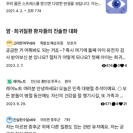
우리 몸은 스트레스를 받으면 다양한 반응을 보입니다. 이는
스트레스에 맞서 코르티솔Cortisol이라는 호르몬이 분비되기
2021. 4. 2.
조회
774
때문입니다. 코르티솔
암 · 희귀질환 환자들의 진솔한 대화
고마운여우t89
특발성 폐섬유증
보호자
궁금한 거 여쭤봐도 되는 거죠~? 혹시 여기에 둘째 아이 유전자 검
사 받아보신 분 있나요? 절차가 어떻게 되나요? 첫째 아이는 희귀질
환 진단받았고, 당시에 애기 아빠랑 저랑 유전자 검사했는데 돌연변
2023. 2. 7.
616
0
4
이라고 하시더라구요.. 둘째 임신했는데 유전은 안 된다지만 워낙에
걱정스러워서리.. 다들 몇주차에 무슨 검사하셨나요? 도움 좀 주심
레어노트
전신성 홍반성 루푸스
환자
감사하겠습니다.
레어노트 여러분 안녕하세요! 오늘은 민족 대명절 추석이예요. 🌕 모
든 분들이 명절 동안에도 자신의 건강을 잘 챙기시길, 또 가족과 함
께 따뜻하고 행복한 시간 보내시길 레어노트팀이 기원하겠습니다!
2023. 9. 29.
571
8
21
해피 추석 되세요! 🥳
진실된수달s69
마르판 증후군
기타
저는 마르판 증후군 외에 다른 질환도 있는 관련 유저예요. 저는 궁