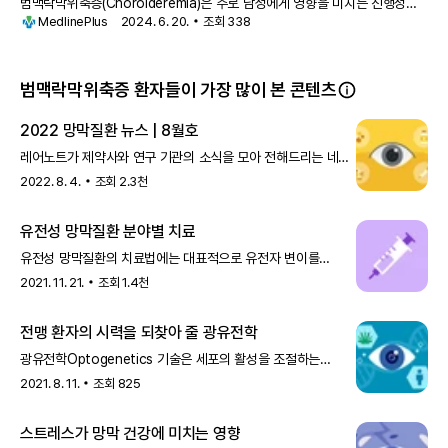
범맥락막위축증(Choroideremia)은 주로 남성에게 영향을 미치는 진행성
MedlinePlus
2024. 6. 20.
조회
338
시력 상실을 특징으로 하는 질환입니다. 이 질환의 첫 번째 증상은
범맥락막위축증 환자들이 가장 많이 본 콘텐츠
2022 망막질환 뉴스 | 8월호
레어노트가 제약사와 연구 기관의 소식을 모아 전해드리는 네
번째 시간이에요. 이번에는 미국 엔도제나Endogena
2022. 8. 4.
조회
2.3천
Therapeutics사에서
유전성 망막질환 분야별 치료
유전성 망막질환의 치료법에는 대표적으로 유전자 변이를
치료하는 유전자 치료와 새로운 세포를 이식하는 줄기세포
2021. 11. 21.
조회
1.4천
치료가 있습니다. 2017년, 치
전맹 환자의 시력을 되찾아 줄 광유전학
광유전학Optogenetics 기술은 세포의 활성을 조절하는
유전자 치료의 일종으로, 광수용체가 완전히 사라진 전맹
2021. 8. 11.
조회
825
환자에게 새로운 희망이 될
스트레스가 망막 건강에 미치는 영향