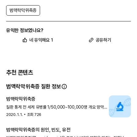
범맥락막위축증
유익한 정보였나요?
네 유익해요 1
공유하기
추천 콘텐츠
범맥락막위축증 질환 정보
범맥락막위축증
질환 통계 전 세계 유병률 1/50,000~100,000명 개요 망막
하부의 맥락막이 변성하면서 시력이 점차 상실되고, 광수용체나
2020. 1. 1.
조회
726
망막색소상피
범맥락막위축증의 원인, 빈도, 유전