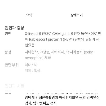
요약
상세보기
원인과 증상
원인
X-linked 유전으로 CHM gene 유전자 돌연변이로 인
해 Rab escort protein 1 (REP1) 단백의 결실과 관
련있음
증상
시야협착, 야맹증, 시력저하, 색 지각능력 (color
perception) 저하
관련 부위
체내 : 뇌
체외 : 없음
진단과 치료
원인
시력검사, 시야검사, 안저검사, 안저촬영, 시신경 및
망막 빛간섭단층촬영과 형광안저촬영 등의 망막영상
검사, 망막전위도 검사