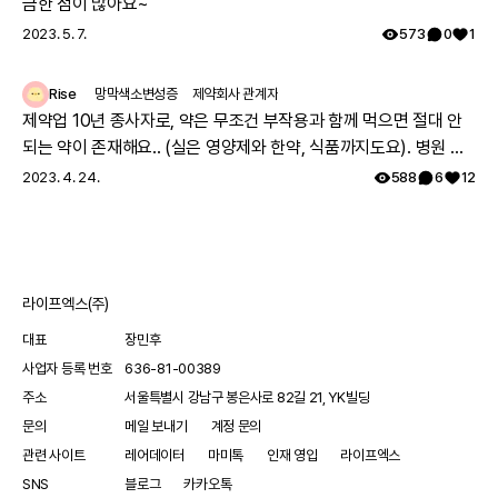
금한 점이 많아요~
2023. 5. 7.
573
0
1
Rise
망막색소변성증
제약회사 관계자
제약업 10년 종사자로, 약은 무조건 부작용과 함께 먹으면 절대 안
되는 약이 존재해요.. (실은 영양제와 한약, 식품까지도요). 병원 여
러과를 도시면서 진료과에서 따로따로 치료약을 처방하는데, 의료
2023. 4. 24.
588
6
12
진이 환자분이 먹으시는 모든약에 대한 파악이 안되어서, 잘못 처방
될수도 있어요. 참고 하시면 정말 좋을거 같아요. 그리고 시판약의
안전성을 제약사가 의무적으로(법적으로) 추적해야만 하기 때문에
약의 안전성(부작용, 약끼리 상호작용)에 대한정보는 해당제약사에
라이프엑스(주)
가장많아요~! 제약사 홈페이지에 가시면 정보를 확인하실 수 있고
제약사에 따로 medical informatics (MI) 대응 부서가 있어 전화,
대표
장민후
이메일등으로 물어보실 수 있어요! 또 안전성 데이터를 수집하고 식
사업자 등록 번호
636-81-00389
약처에 보고 하는 pharmaco vigiliance (PV) 라는 부서가 있구요.
주소
서울특별시 강남구 봉은사로 82길 21, YK빌딩
약의 상호작용을 고려하지 않고 처방되어 일어나는 부작용이 내가
문의
메일 보내기
계정 문의
아픈 증상이 나타나는 원인일수 있어 말씀드려요.
관련 사이트
레어데이터
마미톡
인재 영입
라이프엑스
SNS
블로그
카카오톡