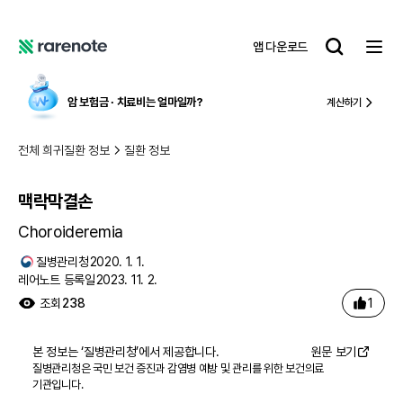
맥락막결손
레
앱 다운로드
어
레
노
어
트
노
암 보험금 ∙ 치료비
는 얼마일까?
계산하기
트
전체 희귀질환 정보
질환 정보
맥락막결손
Choroideremia
질병관리청
2020. 1. 1.
레어노트 등록일
2023. 11. 2.
1
조회
238
본 정보는 ‘
질병관리청
’에서 제공합니다.
원문 보기
질병관리청은 국민 보건 증진과 감염병 예방 및 관리를 위한 보건의료
기관입니다.