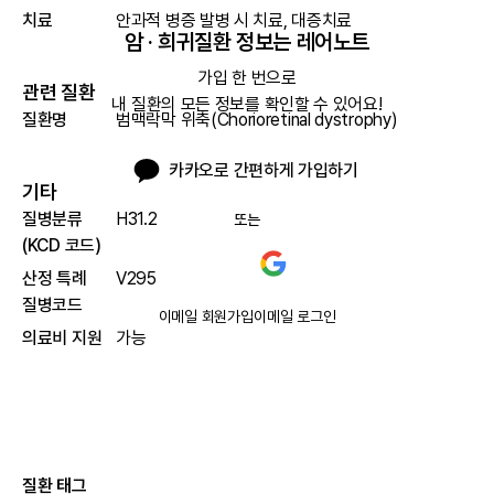
치료
안과적 병증 발병 시 치료, 대증치료
암 · 희귀질환 정보는 레어노트
가입 한 번으로

관련 질환
내 질환의 모든 정보를 확인할 수 있어요!
질환명
범맥락막 위축(Chorioretinal dystrophy)
카카오로 간편하게 가입하기
기타
질병분류
H31.2
또는
(KCD 코드)
산정 특례
V295
질병코드
이메일 회원가입
이메일 로그인
의료비 지원
가능
질환 태그