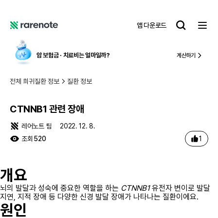
CTNNB1 관련 장애
레
앱 다운로드
어
레
노
어
트
노
암 보험금 ∙ 치료비
는 얼마일까?
계산하기
트
전체 희귀질환 정보
질환 정보
CTNNB1 관련 장애
레어노트 팀
2022. 12. 8.
1
조회
520
개요
뇌의 발달과 성숙에 중요한 역할을 하는
CTNNB1
유전자 변이로 발달
지연, 지적 장애 등 다양한 신경 발달 장애가 나타나는 질환이에요.
원인