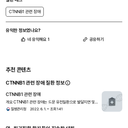
해요.
주의력 결핍 과잉행동장애
Attention deficit hyperactivity disorder
CTNNB1 관련 장애
주로 주의 산만, 과잉 행동, 충동성 등의 증상이 나타나는 질환으로
ADHD라고도 해요.
안과적 증상
유익한 정보였나요?
네 유익해요 1
공유하기
추천 콘텐츠
CTNNB1 관련 장애 질환 정보
CTNNB1 관련 장애
개요 CTNNB1 관련 장애는 드문 유전질환으로 발달지연 및
지적장애가 동반된 환자에서 2012년 처음으로 보고되었습니다.
질병관리청
2022. 6. 1.
조회
141
뇌의 발달과 성숙에
눈은 중추 신경계와 밀접하게 연결되어 있기 때문에, 신경 발달 질환 환
자에게 안과 질환이 함께 나타나는 경우가 많아요. 마찬가지로
CTNNB1
관련 장애 환자에게도 다양한 안과 질환이 나타날 수 있는데, 가장 흔한