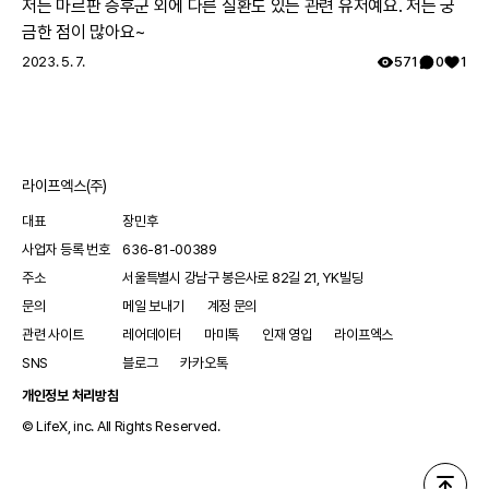
저는 마르판 증후군 외에 다른 질환도 있는 관련 유저예요. 저는 궁
금한 점이 많아요~
환자에게 나타나는 증상이나 특징을 통해
CTNNB1
관련 장애를 의심해
볼 수 있어요. 이후 유전자 검사를 통해
CTNNB1
유전자 변이가 확인되
2023. 5. 7.
571
0
1
면 최종 진단을 받게 돼요.
환자의 발달 및 증상 진행 정도를 평가하기 위해 영유아기부터 정기적으
로 소아신경과, 소아재활의학과 등에서 검진을 받아야 해요. 안과적 증상
에 대한 평가를 위해 정기적인 안과 검진도 필요해요. 환자의 상태에 따
라 자폐 스펙트럼 장애, 주의력 결핍 과잉행동 장애 등에 대한 정신과 검
진도 필요할 수 있어요.
라이프엑스(주)
대부분 뇌 구조에는 이상이 없기 때문에, 뇌 MRI 등의 영상 검사는 임상
적으로 필요하다고 판단된 경우에 시행하면 돼요.
대표
장민후
치료
사업자 등록 번호
636-81-00389
주소
서울특별시 강남구 봉은사로 82길 21, YK빌딩
문의
메일 보내기
계정 문의
관련 사이트
레어데이터
마미톡
인재 영입
라이프엑스
SNS
블로그
카카오톡
개인정보 처리방침
© LifeX, inc. All Rights Reserved.