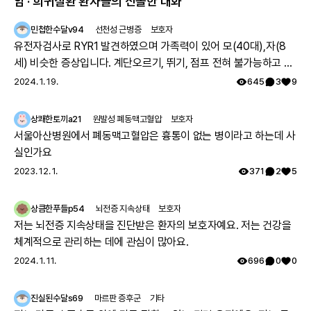
암 · 희귀질환 환자들의 진솔한 대화
증상은 사시로 약 55%의 환자에게 나타나요.
*
이 밖에도 약 39%의 환자에게 삼출성 유리체 망막병증
이 동반되어 시
민첩한수달v94
선천성 근병증
보호자
력 및 시야 장애를 일으킬 수 있기 때문에 반드시 정기적인 안과 검진이
유전자검사로 RYR1 발견하였으며 가족력이 있어 모(40대),자(8
필요해요.
세) 비슷한 증상입니다. 계단오르기, 뛰기, 점프 전혀 불가능하고 전
삼출성 유리체 망막병증
Exudative vitreoretinopathy
체적으로 몸의 힘이 부족하지만 위의 불가능한점을 빼고는 힘들지
망막 주변에 정상적인 혈관이 생성되지 않아 망막의 혈관이 좁아
2024. 1. 19.
645
3
9
지거나 막히는 질환으로, 증상의 범위가 다양하여 증상이 없는 경
만 일상생활 가능합니다. 모의 유아시절인 35년전 서울대병원 진료
우도 있지만 삼출성 망막 박리로 시력 장애가 생기기도 해요.
를 보았으나 그당시에는 아킬레스건이 짧아서 그런거라고 운동 열
상쾌한토끼a21
원발성 폐동맥고혈압
보호자
심히 하라는 답을 듣고 쭉 지내다가 출산후 첫째아이도 같은 증상으
그 외 증상
서울아산병원에서 폐동맥고혈압은 흉통이 없는 병이라고 하는데 사
로 서울대병원 방문하여 근육병의심으로 여러 검사를 하였으나 정
약 80%의 환자에게 소두증이 나타나요. 그 외에 수유 곤란(40%), 척추
실인가요
측만증(20%) 등이 나타날 수 있어요.
확한 이유는 찾지 못했고 국내에는 없는 유형이며 다른나라에도 같
2023. 12. 1.
371
2
5
은 케이스가 있나 알아보기로 하고 주기적으로 외래만 다녔습니다.
진단 및 검사
그렇게 아이가 7세가 되고 지방병원에서 ryr1 발견하였고 드디어 모
상큼한푸들p54
뇌전증 지속상태
보호자
자 모두 최종진단 받았어요. 이 글 작성후 한달뒤, 오늘 서울대 외래
저는 뇌전증 지속상태을 진단받은 환자의 보호자예요. 저는 건강을
에 가서 말씀드리니 아니라고, 잘못된 검사결과라고 찾고 있는중이
체계적으로 관리하는 데에 관심이 많아요.
니 기다려보자고 하십니다 ㅠㅠ
2024. 1. 11.
696
0
0
진실된수달s69
마르판 증후군
기타