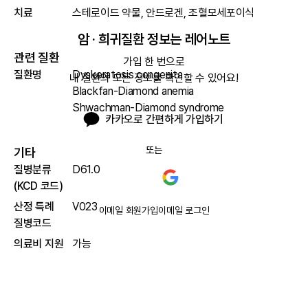
치료
스테로이드 약물, 안드로겐, 조혈모세포이식
암 · 희귀질환 정보는 레어노트
관련 질환
가입 한 번으로

질환명
Dyskeratosis congenita
내 질환의 모든 정보를 확인할 수 있어요!
Blackfan-Diamond anemia
Shwachman-Diamond syndrome
카카오로 간편하게 가입하기
또는
기타
질병분류
D61.0
(KCD 코드)
산정 특례
V023
이메일 회원가입
이메일 로그인
질병코드
의료비 지원
가능