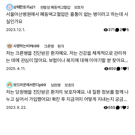
걱정스러워서리.. 다들 몇주차에 무슨 검사하셨나요? 도움 좀 주심
상쾌한토끼a21
원발성 폐동맥고혈압
보호자
감사하겠습니다.
서울아산병원에서 폐동맥고혈압은 흉통이 없는 병이라고 하는데 사
실인가요
2023. 12. 1.
371
2
5
사랑하는비버n98
크론병
환자
저는 크론병을 진단받은 환자예요. 저는 건강을 체계적으로 관리하
는 데에 관심이 많아요. 보험이나 복지에 대해 이야기할 분 찾아요
👏🏻
2025. 4. 11.
850
1
1
보드라운레서판다p99
당원병
보호자
저는 당원병을 진단받은 환자의 보호자예요. 내 질환 정보를 함께 나
누고 싶어서 가입했어요! 확진 후 지금까지 어떻게 지내는지 궁금해
요 🔍
2023. 9. 22.
555
1
2