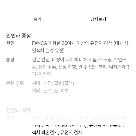
요약
상세보기
원인과 증상
원인
FANCA 포함한 20여개 이상의 유전자 이상 (대개 상
염색체 열성 유전)
증상
검은 반점, 비장이 나이에 비해 작음, 소두증, 소안구
증, 쉽게 멍듦, 신장 기형, 알 수 없는 코피, 엄지손가락
과 판 기형
관련 부위
체내 : 신장, 혈관(혈액)
체외 : 골격, 눈, 피부
진단과 치료
원인
임상증상 및 임상 검사 소견(골수생검, 방사선, 촬영,
청력 검사와 신장초음파 검사), 유전자 파괴-유도 염
색체 파손검사, 유전자 검사