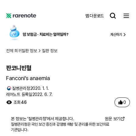
판코니빈혈
레
앱 다운로드
어
레
노
어
트
노
암 보험금 ∙ 치료비
는 얼마일까?
계산하기
트
전체 희귀질환 정보
질환 정보
판코니빈혈
Fanconi’s anaemia
질병관리청
2020. 1. 1.
레어노트 등록일
2022. 6. 7.
0
조회
46
본 정보는 ‘
질병관리청
’에서 제공합니다.
원문 보기
질병관리청은 국민 보건 증진과 감염병 예방 및 관리를 위한 보건의료
기관입니다.