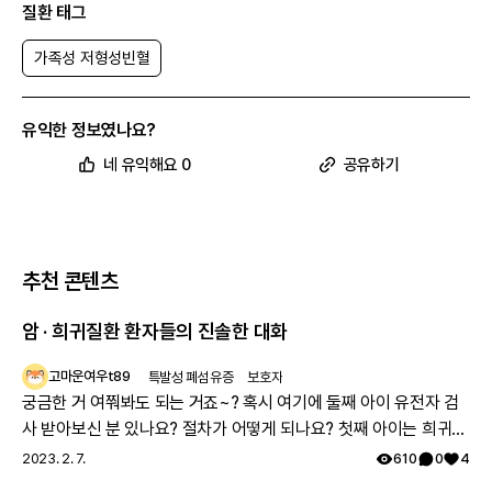
질환 태그
가족성 저형성빈혈
유익한 정보였나요?
네 유익해요 0
공유하기
추천 콘텐츠
암 · 희귀질환 환자들의 진솔한 대화
고마운여우t89
특발성 폐섬유증
보호자
궁금한 거 여쭤봐도 되는 거죠~? 혹시 여기에 둘째 아이 유전자 검
사 받아보신 분 있나요? 절차가 어떻게 되나요? 첫째 아이는 희귀질
환 진단받았고, 당시에 애기 아빠랑 저랑 유전자 검사했는데 돌연변
2023. 2. 7.
610
0
4
이라고 하시더라구요.. 둘째 임신했는데 유전은 안 된다지만 워낙에