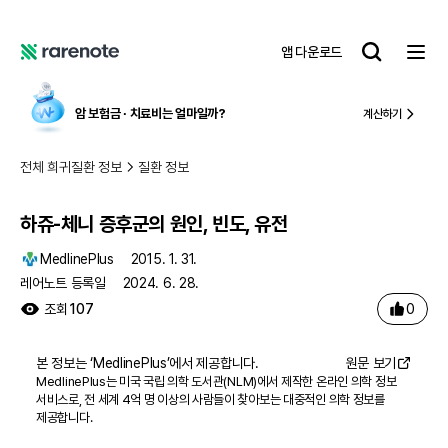
하쥬-체니 증후군의 원인, 빈도, 유전
레
앱 다운로드
어
레
노
어
트
노
암 보험금 ∙ 치료비
는 얼마일까?
계산하기
트
전체 희귀질환 정보
질환 정보
하쥬-체니 증후군의 원인, 빈도, 유전
MedlinePlus
2015. 1. 31.
레어노트 등록일
2024. 6. 28.
0
조회
107
본 정보는 ‘
MedlinePlus
’에서 제공합니다.
원문 보기
MedlinePlus는 미국 국립 의학 도서관(NLM)에서 제작한 온라인 의학 정보
서비스로, 전 세계 4억 명 이상의 사람들이 찾아보는 대중적인 의학 정보를
제공합니다.