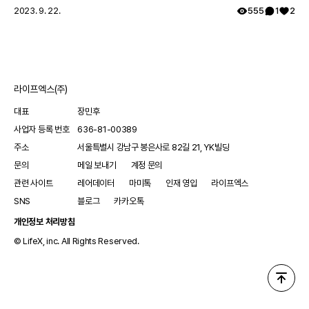
요 🔍
2023. 9. 22.
555
1
2
라이프엑스(주)
대표
장민후
사업자 등록 번호
636-81-00389
주소
서울특별시 강남구 봉은사로 82길 21, YK빌딩
문의
메일 보내기
계정 문의
관련 사이트
레어데이터
마미톡
인재 영입
라이프엑스
SNS
블로그
카카오톡
개인정보 처리방침
© LifeX, inc. All Rights Reserved.