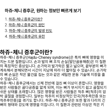
하쥬-체니 증후군
, 원하는 정보만 빠르게 보기
하쥬-체니 증후군이란?
하쥬-체니 증후군의 원인
하쥬-체니 증후군의 발생 빈도
하쥬-체니 증후군의 유전
하쥬-체니 증후군이란?
하쥬-체니 증후군(Hajdu-Cheney syndrome)은 특히 뼈에 영향을 미
치는 드문 질환입니다. 손과 발의 뼈 조직 손실(말단골용해증)은 이 질환
의 특징적인 증상입니다. 손가락과 발가락은 짧고 넓으며, 끝부분의 뼈가
계속해서 분해되면서 시간이 지남에 따라 더 짧아질 수 있습니다. 손가락
의 뼈 손실은 작은 물건을 집는 것과 같은 세밀한 운동 기술에 지장을 줄
수 있습니다.
하쥬-체니 증후군에서는 신체 전반에 걸친 뼈 이상이 흔합니다. 영향을
받은 사람들은 골다공증을 앓게 되며, 이는 뼈가 부서지기 쉽고 골절되기
쉬운 상태를 초래합니다. 많은 영향을 받은 사람들은 척추 뼈(척추)의 압
박 골절을 경험합니다. 일부는 척추의 비정상적인 만곡(척추측만증 또는
척추후만증)을 겪기도 합니다. 하쥬-체니 증후군은 또한 팔과 다리의 긴
뼈의 형태와 강도에 영향을 미칩니다. 이 질환과 관련된 이상은 작은 키