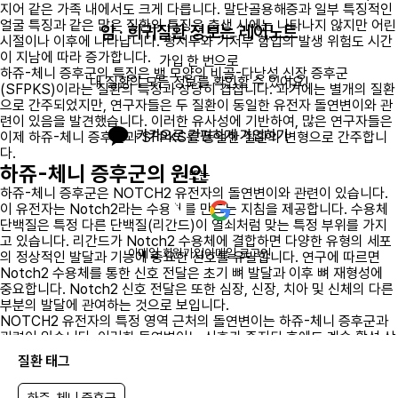
지어 같은 가족 내에서도 크게 다릅니다. 말단골용해증과 일부 특징적인
얼굴 특징과 같은 많은 질환의 특징은 출생 시에는 나타나지 않지만 어린
암 · 희귀질환 정보는 레어노트
시절이나 이후에 나타납니다. 평저두와 기저부 함입의 발생 위험도 시간
이 지남에 따라 증가합니다.
가입 한 번으로

하쥬-체니 증후군의 특징은 뱀 모양의 비골-다낭성 신장 증후군
내 질환의 모든 정보를 확인할 수 있어요!
(SFPKS)이라는 질환의 특징과 상당히 겹칩니다. 과거에는 별개의 질환
으로 간주되었지만, 연구자들은 두 질환이 동일한 유전자 돌연변이와 관
련이 있음을 발견했습니다. 이러한 유사성에 기반하여, 많은 연구자들은
카카오로 간편하게 가입하기
이제 하쥬-체니 증후군과 SFPKS를 동일한 질환의 변형으로 간주합니
다.
하쥬-체니 증후군의 원인
또는
하쥬-체니 증후군은 NOTCH2 유전자의 돌연변이와 관련이 있습니다.
이 유전자는 Notch2라는 수용체를 만드는 지침을 제공합니다. 수용체
단백질은 특정 다른 단백질(리간드)이 열쇠처럼 맞는 특정 부위를 가지
고 있습니다. 리간드가 Notch2 수용체에 결합하면 다양한 유형의 세포
이메일 회원가입
이메일 로그인
의 정상적인 발달과 기능에 중요한 신호를 유발합니다. 연구에 따르면
Notch2 수용체를 통한 신호 전달은 초기 뼈 발달과 이후 뼈 재형성에
중요합니다. Notch2 신호 전달은 또한 심장, 신장, 치아 및 신체의 다른
부분의 발달에 관여하는 것으로 보입니다.
NOTCH2 유전자의 특정 영역 근처의 돌연변이는 하쥬-체니 증후군과
관련이 있습니다. 이러한 돌연변이는 신호가 중지된 후에도 계속 활성 상
태를 유지하는 Notch2 수용체의 버전을 초래합니다. 연구자들은 과도
질환 태그
한 Notch2 신호 전달이 하쥬-체니 증후군의 다양한 특징과 어떻게 관련
이 있는지 확실하지 않습니다. 그들은 이 질환의 골격 특징(말단골용해