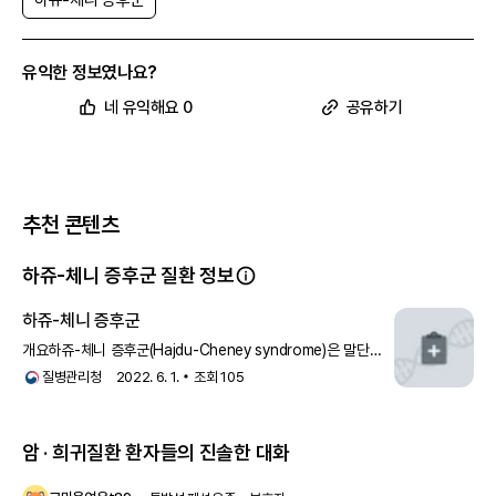
하쥬-체니 증후군
증, 골다공증 및 독특한 얼굴 특징)이 비정상적인 뼈 발달과 재형성의 결
과일 가능성이 높다고 의심합니다. 과도한 Notch2 수용체를 통한 신호
전달은 오래된 뼈의 제거를 증가시키거나 새로운 뼈의 형성을 줄이거나
둘 다를 초래할 수 있습니다. 과도한 수용체가 이 질환의 다른 징후와 증
유익한 정보였나요?
상에 어떻게 기여하는지는 덜 명확합니다.
NOTCH2
네 유익해요 0
공유하기
하쥬-체니 증후군의 발생 빈도
하쥬-체니 증후군은 드문 질환으로, 유병률은 알려져 있지 않습니다. 의
학 문헌에 따르면 100명 미만의 영향을 받은 사람들이 보고되었습니다.
하쥬-체니 증후군의 유전
추천 콘텐츠
이 질환은 상염색체 우성 패턴으로 유전됩니다. 이는 각 세포의 변형된
NOTCH2 유전자의 한 사본이 질환을 일으키기에 충분하다는 것을 의미
합니다. 대부분의 경우는 유전자에서 새로운 돌연변이로 인해 발생하며,
하쥬-체니 증후군 질환 정보
가족 내 질환의 병력이 없는 사람들에게서 발생합니다. 덜 흔하게는, 영
향을 받은 사람이 영향을 받은 부모 중 한 명으로부터 돌연변이를 유전받
하쥬-체니 증후군
습니다.
개요하쥬-체니 증후군(Hajdu-Cheney syndrome)은 말단
골용해, 다발성 봉합선사이골의 특징적 방사선학적 특징을
질병관리청
2022. 6. 1.
조회
105
보이고 구개안면 이
암 · 희귀질환 환자들의 진솔한 대화
하쥬-체니 증후군
과
관련된