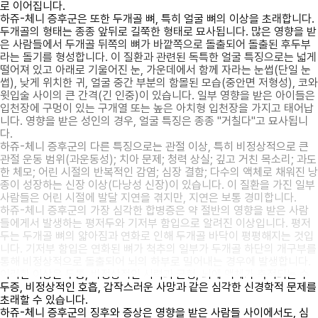
로 이어집니다.
하쥬-체니 증후군은 또한 두개골 뼈, 특히 얼굴 뼈의 이상을 초래합니다.
두개골의 형태는 종종 앞뒤로 길쭉한 형태로 묘사됩니다. 많은 영향을 받
은 사람들에서 두개골 뒤쪽의 뼈가 바깥쪽으로 돌출되어 돌출된 후두부
라는 돌기를 형성합니다. 이 질환과 관련된 독특한 얼굴 특징으로는 넓게
떨어져 있고 아래로 기울어진 눈, 가운데에서 함께 자라는 눈썹(단일 눈
썹), 낮게 위치한 귀, 얼굴 중간 부분의 함몰된 모습(중안면 저형성), 코와
윗입술 사이의 큰 간격(긴 인중)이 있습니다. 일부 영향을 받은 아이들은
입천장에 구멍이 있는 구개열 또는 높은 아치형 입천장을 가지고 태어납
니다. 영향을 받은 성인의 경우, 얼굴 특징은 종종 "거칠다"고 묘사됩니
다.
하쥬-체니 증후군의 다른 특징으로는 관절 이상, 특히 비정상적으로 큰
관절 운동 범위(과운동성); 치아 문제; 청력 상실; 깊고 거친 목소리; 과도
한 체모; 어린 시절의 반복적인 감염; 심장 결함; 다수의 액체로 채워진 낭
종이 성장하는 신장 이상(다낭성 신장)이 있습니다. 이 질환을 가진 일부
사람들은 어린 시절에 발달 지연을 겪지만, 지연은 보통 경미합니다.
하쥬-체니 증후군의 가장 심각한 합병증은 약 절반의 영향을 받은 사람
들에게서 발생하는 평저두와 기저부 함입으로 알려진 이상입니다. 평저
두는 두개골 뼈의 얇아짐과 연화로 인해 두개골 바닥이 평평해지는 것입
니다. 기저부 함입은 연화된 뼈가 척추의 일부가 두개골 하단의 개구부를
통해 비정상적으로 돌출되어 뇌의 하부로 밀어내는 경우에 발생합니다.
이러한 이상은 두통, 비정상적인 시력과 균형, 뇌에 액체가 축적되는 수
두증, 비정상적인 호흡, 갑작스러운 사망과 같은 심각한 신경학적 문제를
초래할 수 있습니다.
하쥬-체니 증후군의 징후와 증상은 영향을 받은 사람들 사이에서도, 심