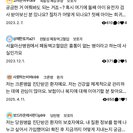
전 세계 임상시험 현황이 궁금하다면
고마운여우t89
특발성 폐섬유증
보호자
궁금한 거 여쭤봐도 되는 거죠~? 혹시 여기에 둘째 아이 유전자 검
앱에서 확인하기
사 받아보신 분 있나요? 절차가 어떻게 되나요? 첫째 아이는 희귀질
환 진단받았고, 당시에 애기 아빠랑 저랑 유전자 검사했는데 돌연변
2023. 2. 7.
610
0
4
이라고 하시더라구요.. 둘째 임신했는데 유전은 안 된다지만 워낙에
걱정스러워서리.. 다들 몇주차에 무슨 검사하셨나요? 도움 좀 주심
참고 문헌
8
건
상쾌한토끼a21
원발성 폐동맥고혈압
보호자
감사하겠습니다.
서울아산병원에서 폐동맥고혈압은 흉통이 없는 병이라고 하는데 사
실인가요
2023. 12. 1.
371
2
5
사랑하는비버n98
크론병
환자
저는 크론병을 진단받은 환자예요. 저는 건강을 체계적으로 관리하
는 데에 관심이 많아요. 보험이나 복지에 대해 이야기할 분 찾아요
👏🏻
2025. 4. 11.
850
1
1
보드라운레서판다p99
당원병
보호자
저는 당원병을 진단받은 환자의 보호자예요. 내 질환 정보를 함께 나
누고 싶어서 가입했어요! 확진 후 지금까지 어떻게 지내는지 궁금해