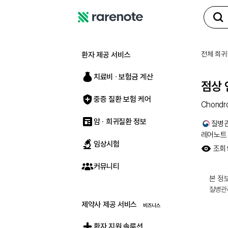
레
어
노
전체 희귀
환자 제공 서비스
트
치료비 ∙ 보험금 계산
점상
중증 질환 보험 케어
Chondro
암 · 희귀질환 정보
질병
레어노트
임상시험
조회
커뮤니티
본 정보
질병관
제약사 제공 서비스
환자 지원 솔루션