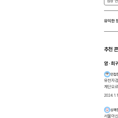
점상 
유익한 
추천 
암 · 
민첩
유전자검사로
계단오르
점을 빼고는 힘들
2024. 1. 
보았으나
지내다가
상쾌
검사를 
서울아산