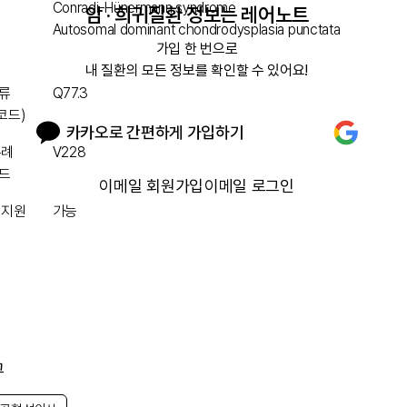
Conradi-Hünermann syndrome
암 · 희귀질환 정보는 레어노트
Autosomal dominant chondrodysplasia punctata
가입 한 번으로

내 질환의 모든 정보를 확인할 수 있어요!
류
Q77.3
 코드)
카카오로 간편하게 가입하기
특례
V228
드
이메일 회원가입
이메일 로그인
 지원
가능
그