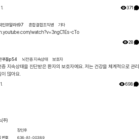
나 알아보기로 하고 주기적으로 외래만 다녔습니다. 그렇게 아이가 7세가 되
에서 ryr1 발견하였고 드디어 모자 모두 최종진단 받았어요. 이 글 작성후 한달
1.
371
늘 서울대 외래에 가서 말씀드리니 아니라고, 잘못된 검사결과라고 찾고 있
자고 하십니다 ㅠㅠ
적인코알라t97
혼합결합조직병
기타
/m.youtube.com/watch?v=3ngC1Es-cTo
28
한푸들p54
뇌전증 지속상태
보호자
전증 지속상태을 진단받은 환자의 보호자예요. 저는 건강을 체계적으로 관
심이 많아요.
1.
698
(주)
장민후
록 번호
636-81-00389