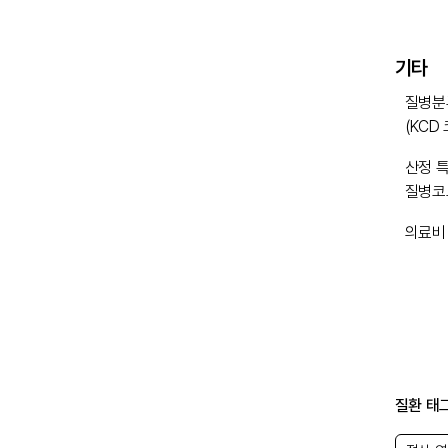
기타
질병분
(KCD
산정 
질병코
의료비
질환 태