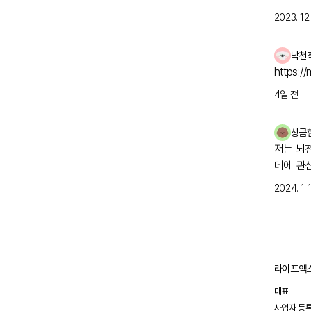
케이스가 있
고 지방병원
2023. 12. 
뒤, 오
기다려보
낙천
https:/
4일 전
상큼
저는 뇌
데에 관
2024. 1. 1
라이프엑스
대표
사업자 등