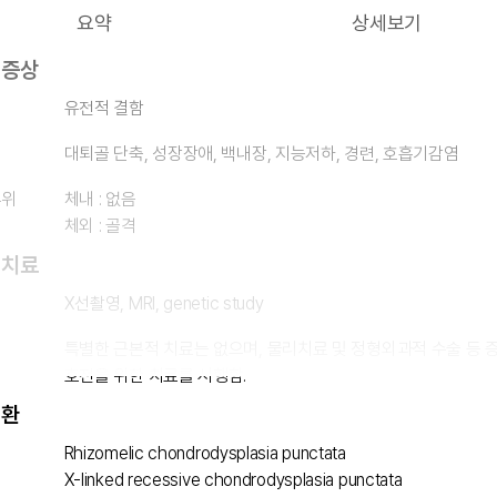
요약
상세보기
 증상
유전적 결함
대퇴골 단축, 성장장애, 백내장, 지능저하, 경련, 호흡기감염
부위
체내 : 없음
체외 : 골격
 치료
X선촬영, MRI, genetic study
특별한 근본적 치료는 없으며, 물리치료 및 정형외과적 수술 등 
호전을 위한 치료를 시행함.
질환
Rhizomelic chondrodysplasia punctata
X-linked recessive chondrodysplasia punctata