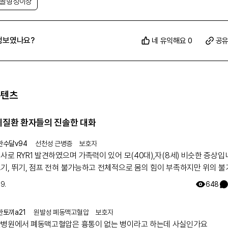
연골형성이상
정보였나요?
네 유익해요 0
공
콘텐츠
희귀질환 환자들의 진솔한 대화
한수달v94
선천성 근병증
보호자
 RYR1 발견하였으며 가족력이 있어 모(40대),자(8세) 비슷한 증상입니다.
기, 뛰기, 점프 전혀 불가능하고 전체적으로 몸의 힘이 부족하지만 위의 
지만 일상생활 가능합니다. 모의 유아시절인 35년전 서울대병원 진료를
19.
648
 그당시에는 아킬레스건이 짧아서 그런거라고 운동 열심히 하라는 답을 듣
 출산후 첫째아이도 같은 증상으로 서울대병원 방문하여 근육병의심으로 
한토끼a21
원발성 폐동맥고혈압
보호자
하였으나 정확한 이유는 찾지 못했고 국내에는 없는 유형이며 다른나라에도
병원에서 폐동맥고혈압은 흉통이 없는 병이라고 하는데 사실인가요