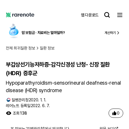
부갑상선기능저하증-감각신경성 난청- 신장 질환 (HDR) 증후군
레
앱 다운로드
어
레
노
어
트
노
암 보험금 ∙ 치료비
는 얼마일까?
계산하기
트
전체 희귀질환 정보
질환 정보
부갑상선기능저하증-감각신경성 난청- 신장 질환
(HDR) 증후군
Hypoparathyroidism-sensorineural deafness-renal
disease (HDR) syndrome
질병관리청
2020. 1. 1.
레어노트 등록일
2022. 6. 7.
0
조회
138
본 정보는 ‘
질병관리청
’에서 제공합니다.
원문 보기