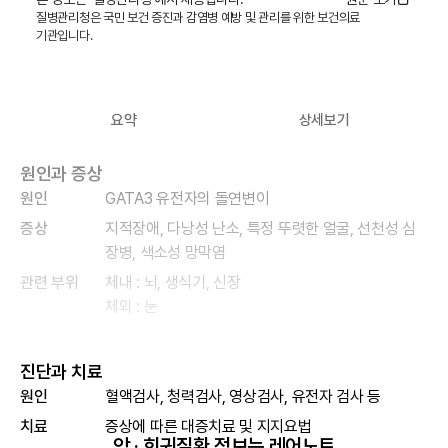
질병관리청은 국민 보건 증진과 감염병 예방 및 관리를 위한 보건의료
기관입니다.
요약
상세보기
원인과 증상
원인
GATA3 유전자의 돌연변이
증상
지적장애, 다낭성 난소, 특정 뚜렷한 얼굴, 선천성 심
장병, 색소성 망막염
관련 부위
체내 : 뇌, 생식기, 신장
체외 : 눈
진단과 치료
원인
혈액검사, 청력검사, 영상검사, 유전자 검사 등
치료
증상에 따른 대증치료 및 지지요법
암 · 희귀질환 정보는 레어노트