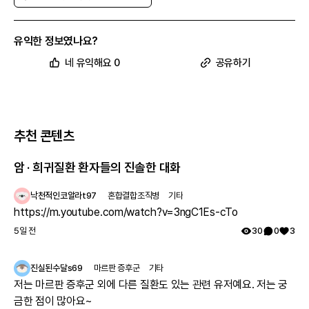
유익한 정보였나요?
네 유익해요 0
공유하기
추천 콘텐츠
암 · 희귀질환 환자들의 진솔한 대화
낙천적인코알라t97
혼합결합조직병
기타
https://m.youtube.com/watch?v=3ngC1Es-cTo
5일 전
30
0
3
진실된수달s69
마르판 증후군
기타
저는 마르판 증후군 외에 다른 질환도 있는 관련 유저예요. 저는 궁
금한 점이 많아요~