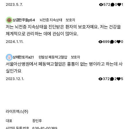
2023. 5. 7.
572
0
1
상큼한푸들p54
뇌전증 지속상태
보호자
저는 뇌전증 지속상태을 진단받은 환자의 보호자예요. 저는 건강을
체계적으로 관리하는 데에 관심이 많아요.
2024. 1. 11.
699
0
0
상쾌한토끼a21
원발성 폐동맥고혈압
보호자
서울아산병원에서 폐동맥고혈압은 흉통이 없는 병이라고 하는데 사
실인가요
2023. 12. 1.
372
2
5
라이프엑스(주)
대표
장민후
사업자 등록 번호
636-81-00389