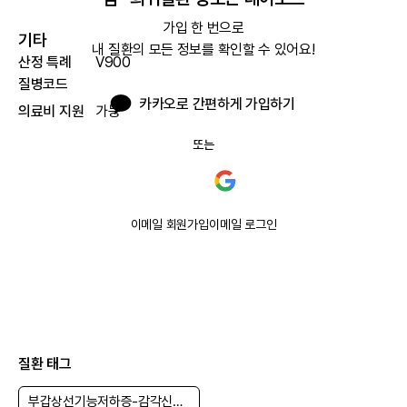
가입 한 번으로

기타
내 질환의 모든 정보를 확인할 수 있어요!
산정 특례
V900
질병코드
카카오로 간편하게 가입하기
의료비 지원
가능
또는
이메일 회원가입
이메일 로그인
질환 태그
부갑상선기능저하증-감각신경성 난청- 신장 질환 증후군