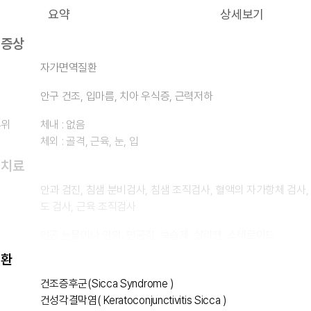
요약
상세보기
 증상
자가면역질환
안구 건조, 입마름, 치아 우식증, 근력저하
부위
체내 : 없음
체외 : 골격, 근육, 눈, 입
 치료
안과 검진, 침샘 분비검사, 침샘 조직검사, 혈액의 자가항체 검사,
도 검사, 근육 조직검사
인공 눈물이나 안약, 인공침, 보습제, 살라젠, 스테로이드
질환
건조증후군(Sicca Syndrome )
건성각결막염( Keratoconjunctivitis Sicca )