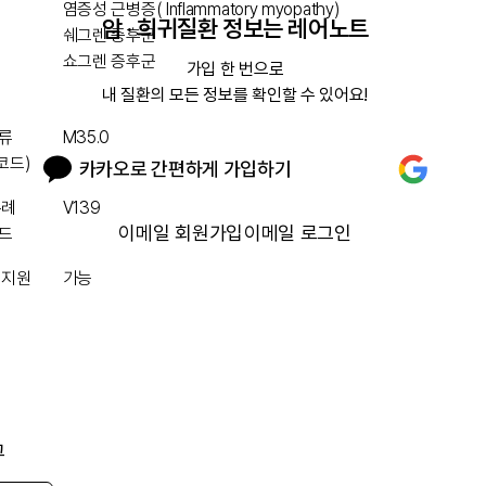
염증성 근병증( Inflammatory myopathy)
암 · 희귀질환 정보는 레어노트
쉐그렌 증후군
쇼그렌 증후군
가입 한 번으로

내 질환의 모든 정보를 확인할 수 있어요!
류
M35.0
 코드)
카카오로 간편하게 가입하기
특례
V139
이메일 회원가입
이메일 로그인
드
 지원
가능
그