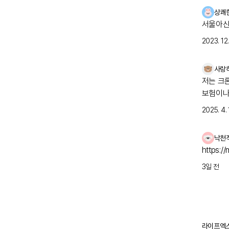
상쾌
서울아산
2023. 12. 
사랑
저는 크
보험이나 
2025. 4. 
낙천
https:/
3일 전
라이프엑스