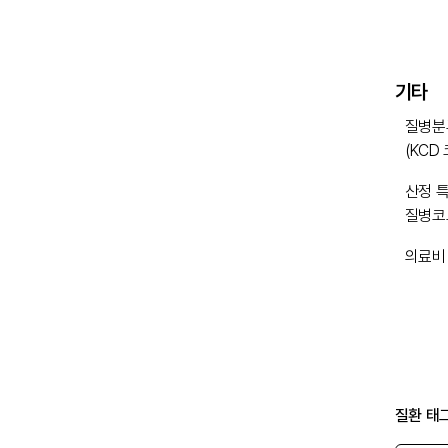
기타
질병분
(KCD
산정 
질병코
의료비
질환 태