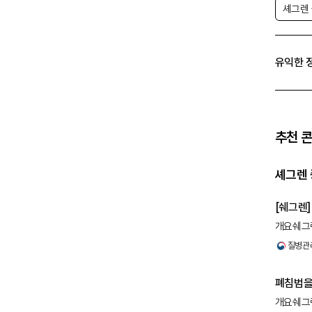
셰그렌
유익한 
추천 
셰그렌 
[쉐그렌
개요쉐그렌
관절염 
질병관
폐침범을
개요쉐그렌