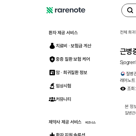
레
어
노
전체 희귀
환자 제공 서비스
트
치료비 ∙ 보험금 계산
근병
중증 질환 보험 케어
Sjogren
암 · 희귀질환 정보
질병
레어노트
임상시험
조회
커뮤니티
본 정보
질병관
제약사 제공 서비스
환자 지원 솔루션