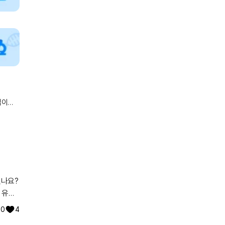
입이
있나요?
 유전
워낙에
0
4