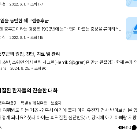
 관절염이 동반되어 나타난 환자를 처음으로 보고한 스웨덴 안과
리청
2022. 6. 1.
조회
177
염을 동반한 쉐그렌증후군
 증후군이라는 명칭은 1933년에 눈과 입이 마르는 증상을 류마티스
환자에서 처음으로 보고한 스웨덴 안과 의사 쇠그렌의 이름에서
리청
2022. 6. 1.
조회
115
후군의 원인, 진단, 치료 및 관리
대 초반, 스웨덴 의사 헨릭 셰그렌(Henrik Sjögren)은 만성 관절염과 함께 눈과 
arls
2024. 6. 25.
조회
90
여성들을 처음으로 설명했습니다.
희귀질환 환자들의 진솔한 대화
운여우t89
특발성 폐섬유증
보호자
거 여쭤봐도 되는 거죠~? 혹시 여기에 둘째 아이 유전자 검사 받아보신 분 
어떻게 되나요? 첫째 아이는 희귀질환 진단받았고, 당시에 애기 아빠랑 저랑
했는데 돌연변이라고 하시더라구요.. 둘째 임신했는데 유전은 안 된다지만 
.
610
워서리.. 다들 몇주차에 무슨 검사하셨나요? 도움 좀 주심 감사하겠습니다.