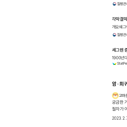
류마티스
질병관
각막결막
개요쉐그렌
관절염 
질병관
셰그렌 증
1900년
StatPe
건조한 
암 · 
고마
궁금한 
절차가 
자 검사
2023. 2. 7
걱정스러