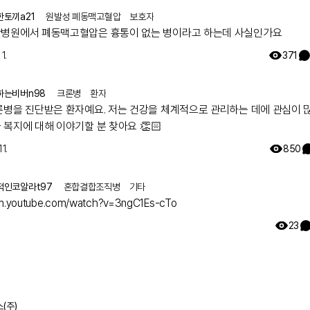
한토끼a21
원발성 폐동맥고혈압
보호자
병원에서 폐동맥고혈압은 흉통이 없는 병이라고 하는데 사실인가요
1.
371
하는비버n98
크론병
환자
론병을 진단받은 환자예요. 저는 건강을 체계적으로 관리하는 데에 관심이 
복지에 대해 이야기할 분 찾아요 👏🏻
11.
850
적인코알라t97
혼합결합조직병
기타
/m.youtube.com/watch?v=3ngC1Es-cTo
23
(주)