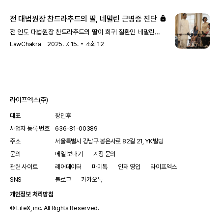
근육 약화와 관련된 유전적 상태로, 환자들에게 다양한 신체적
도전을 안겨줍니다.
전 대법원장 찬드라추드의 딸, 네말린 근병증 진단
전 인도 대법원장 찬드라추드의 딸이 희귀 질환인 네말린
근병증을 앓고 있습니다. 이 질환은 근육 약화와 관련된 유전적
LawChakra
2025. 7. 15.
조회
12
질환으로, 환자들에게 큰 도전 과제를 안겨줍니다.
라이프엑스(주)
대표
장민후
사업자 등록 번호
636-81-00389
주소
서울특별시 강남구 봉은사로 82길 21, YK빌딩
문의
메일 보내기
계정 문의
관련 사이트
레어데이터
마미톡
인재 영입
라이프엑스
SNS
블로그
카카오톡
개인정보 처리방침
© LifeX, inc. All Rights Reserved.