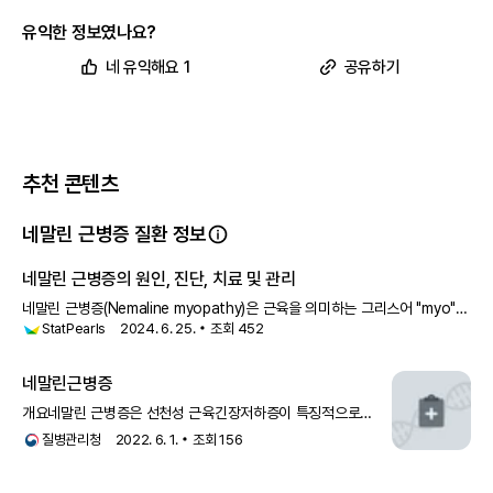
네말린 근병증의 발생 빈도
유익한 정보였나요?
네말린 근병증의 추정 발병률은 50,000명 중 1명입니다.
네말린 근병증의 유전
네 유익해요 1
공유하기
네말린 근병증은 보통 상염색체 열성 패턴으로 유전됩니다. 이는 각 세포
의 두 유전자 사본 모두에 돌연변이가 있다는 것을 의미합니다. 상염색체
열성 질환을 가진 개인의 부모는 각각 하나의 돌연변이 유전자 사본을 가
지고 있지만, 보통 질환의 징후와 증상을 보이지 않습니다.
덜 흔하게, 이 질환은 상염색체 우성 패턴으로 유전됩니다. 이는 각 세포
추천 콘텐츠
의 변형된 유전자 사본 하나만으로도 질환을 일으키기에 충분하다는 것
을 의미합니다. 대부분의 사례는 유전자에서 새로운 돌연변이로 인해 발
생하며, 가족 내 질환의 병력이 없는 사람들에게서 발생합니다.
네말린 근병증 질환 정보
네말린 근병증의 원인, 진단, 치료 및 관리
네말린 근병증(Nemaline myopathy)은 근육을 의미하는 그리스어 "myo"와
StatPearls
2024. 6. 25.
조회
452
고통을 의미하는 "pathy"에서 유래한 용어로, 근육
네말린 근병증
과
관련된
네말린근병증
전 세계 임상시험 현황이 궁금하다면
개요네말린 근병증은 선천성 근육긴장저하증이 특징적으로
나타나는 희귀 유전 신경근육계 질환입니다. 영향을 받은 부위의
앱에서 확인하기
질병관리청
2022. 6. 1.
조회
156
근육 조직을 검사해 보면 소