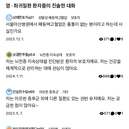
암 · 희귀질환 환자들의 진솔한 대화
참고 문헌
7
건
상쾌한토끼a21
원발성 폐동맥고혈압
보호자
서울아산병원에서 폐동맥고혈압은 흉통이 없는 병이라고 하는데 사
실인가요
2023. 12. 1.
371
2
5
상큼한푸들p54
뇌전증 지속상태
보호자
저는 뇌전증 지속상태을 진단받은 환자의 보호자예요. 저는 건강을
체계적으로 관리하는 데에 관심이 많아요.
2024. 1. 11.
696
0
0
진실된수달s69
마르판 증후군
기타
저는 마르판 증후군 외에 다른 질환도 있는 관련 유저예요. 저는 궁
금한 점이 많아요~
2023. 5. 7.
571
0
1
보드라운레서판다p99