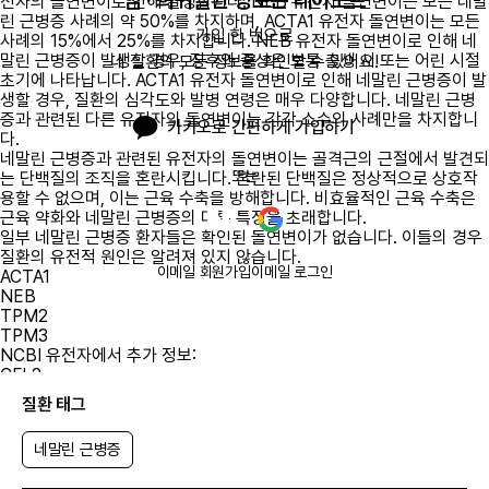
암 · 희귀질환 정보는 레어노트
전자의 돌연변이로 인해 발생합니다. NEB 유전자 돌연변이는 모든 네말
린 근병증 사례의 약 50%를 차지하며, ACTA1 유전자 돌연변이는 모든
가입 한 번으로

사례의 15%에서 25%를 차지합니다. NEB 유전자 돌연변이로 인해 네
말린 근병증이 발생할 경우, 징후와 증상은 보통 출생 시 또는 어린 시절
내 질환의 모든 정보를 확인할 수 있어요!
초기에 나타납니다. ACTA1 유전자 돌연변이로 인해 네말린 근병증이 발
생할 경우, 질환의 심각도와 발병 연령은 매우 다양합니다. 네말린 근병
증과 관련된 다른 유전자의 돌연변이는 각각 소수의 사례만을 차지합니
카카오로 간편하게 가입하기
다.
네말린 근병증과 관련된 유전자의 돌연변이는 골격근의 근절에서 발견되
또는
는 단백질의 조직을 혼란시킵니다. 혼란된 단백질은 정상적으로 상호작
용할 수 없으며, 이는 근육 수축을 방해합니다. 비효율적인 근육 수축은
근육 약화와 네말린 근병증의 다른 특징을 초래합니다.
일부 네말린 근병증 환자들은 확인된 돌연변이가 없습니다. 이들의 경우
질환의 유전적 원인은 알려져 있지 않습니다.
이메일 회원가입
이메일 로그인
ACTA1
NEB
TPM2
TPM3
NCBI 유전자에서 추가 정보:
CFL2
KBTBD13
질환 태그
KLHL40
KLHL41
네말린 근병증
LMOD3
TNNT1