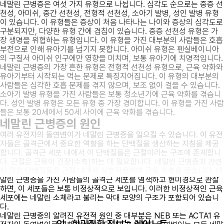
네말린 근병증은 여섯 가지 유형으로 나뉩니다. 심각도 순으로는 중증 선
천성, 아미쉬, 중간 선천성, 전형적 선천성, 소아기 발병, 성인 발병 유형
이 있습니다. 이 유형들은 증상이 처음 나타나는 나이와 증상의 심각도로
구분되지만, 다양한 유형 간에 겹침이 있습니다. 중증 선천성 유형은 가
장 생명을 위협하는 유형입니다. 이 유형을 가진 대부분의 사람들은 호흡
부전으로 인해 유아기를 넘기지 못합니다. 아미쉬 유형은 펜실베이니아
의 구질서 아미쉬 인구에만 영향을 미치며, 보통 유아기에 치명적입니다.
네말린 근병증의 가장 흔한 유형은 전형적 선천성 유형으로, 근육 약화와
유아기부터 시작되는 먹는 문제로 특징지어집니다. 이 유형의 대부분의
사람들은 심각한 호흡 문제를 겪지 않으며, 보조 없이 걸을 수 있습니다.
소아기 발병 유형을 가진 사람들은 보통 청소년기에 근육 약화를 겪습니
다. 성인 발병 유형은 모든 유형 중 가장 경미합니다. 이 유형을 가진 사람
들은 보통 20세에서 50세 사이에 근육 약화를 겪습니다.
네말린 근병증의 원인
여러 유전자의 돌연변이가 네말린 근병증을 일으킬 수 있습니다. 이 유전
자들은 골격근에서 중요한 역할을 하는 단백질을 생산하는 지침을 제공
합니다. 골격근 세포 내에서 이 단백질들은 근절이라는 구조에 존재합니
다. 근절은 근육이 긴장(수축)하는 데 필요합니다. 네말린 근병증과 관련
된 많은 단백질들은 근절 내에서 상호작용하여 근육 수축을 돕습니다. 네
말린 근병증을 가진 사람들의 골격근 세포를 염색하고 현미경으로 관찰
하면, 이 세포들은 보통 비정상적으로 보입니다. 이러한 비정상적인 근육
세포에는 네말린 소체라고 불리는 막대 모양의 구조가 포함되어 있습니
다.
네말린 근병증의 알려진 유전적 원인 중 대부분은 NEB 또는 ACTA1 유