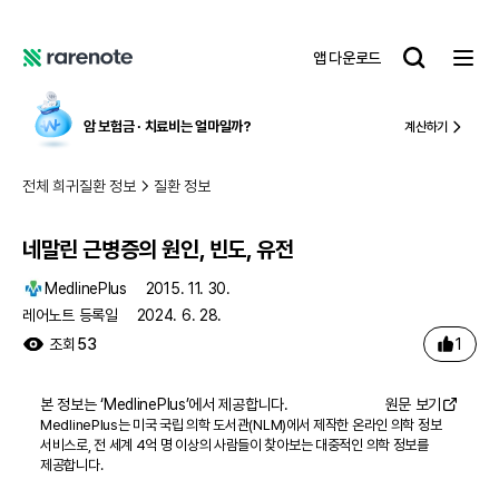
네말린 근병증의 원인, 빈도, 유전
레
앱 다운로드
어
레
노
어
트
노
암 보험금 ∙ 치료비
는 얼마일까?
계산하기
트
전체 희귀질환 정보
질환 정보
네말린 근병증의 원인, 빈도, 유전
MedlinePlus
2015. 11. 30.
레어노트 등록일
2024. 6. 28.
1
조회
53
본 정보는 ‘
MedlinePlus
’에서 제공합니다.
원문 보기
MedlinePlus는 미국 국립 의학 도서관(NLM)에서 제작한 온라인 의학 정보
서비스로, 전 세계 4억 명 이상의 사람들이 찾아보는 대중적인 의학 정보를
제공합니다.