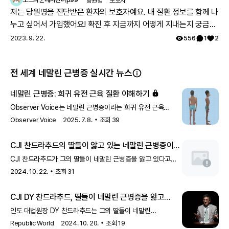
당원병
보호자
저는 당원병을 진단받은 환자의 보호자예요. 내 질환 정보를 함께 나
누고 싶어서 가입했어요! 확진 후 지금까지 어떻게 지내는지 궁금해
요 🔍
2023. 9. 22.
556
1
2
전 세계 네말린 근병증 실시간 뉴스
네말린 근병증: 희귀 유전 근육 질환 이해하기
Observer Voice는 네말린 근병증이라는 희귀 유전 근육
질환에 대해 설명합니다. 이 질환은 근육 약화와 관련된 증상을
Observer Voice
2025. 7. 8.
조회
39
유발하며, 유전적 요인에 의해 발생합니다. 연구자들은 이
질환의 원인과 치료법을 이해하기 위해 노력하고 있습니다.
CJI 찬드라추드의 딸들이 앓고 있는 네말린 근병증이란
무엇인가?
CJI 찬드라추드가 그의 딸들이 네말린 근병증을 앓고 있다고
밝혔습니다. 이 질환은 근육 약화와 관련된 희귀 유전 질환으로,
2024. 10. 22.
조회
31
근육의 구조적 이상으로 인해 발생합니다.
CJI DY 찬드라추드, 딸들이 네말린 근병증을 앓고
있다고 공개
인도 대법원장 DY 찬드라추드는 그의 딸들이 네말린
근병증이라는 희귀 질환을 앓고 있다고 밝혔습니다. 이 질환은
Republic World
2024. 10. 20.
조회
19