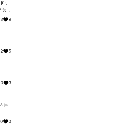
불가능한
3
9
고 쭉
여러
 같은
2
5
는중이니
0
3
리하는
0
0