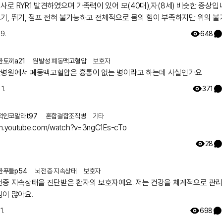
 RYR1 발견하였으며 가족력이 있어 모(40대),자(8세) 비슷한 증상입니다.
기, 뛰기, 점프 전혀 불가능하고 전체적으로 몸의 힘이 부족하지만 위의 
지만 일상생활 가능합니다. 모의 유아시절인 35년전 서울대병원 진료를
19.
648
 그당시에는 아킬레스건이 짧아서 그런거라고 운동 열심히 하라는 답을 듣
 출산후 첫째아이도 같은 증상으로 서울대병원 방문하여 근육병의심으로 
한토끼a21
원발성 폐동맥고혈압
보호자
하였으나 정확한 이유는 찾지 못했고 국내에는 없는 유형이며 다른나라에도
병원에서 폐동맥고혈압은 흉통이 없는 병이라고 하는데 사실인가요
나 알아보기로 하고 주기적으로 외래만 다녔습니다. 그렇게 아이가 7세가 되
에서 ryr1 발견하였고 드디어 모자 모두 최종진단 받았어요. 이 글 작성후 한달
1.
371
늘 서울대 외래에 가서 말씀드리니 아니라고, 잘못된 검사결과라고 찾고 있
자고 하십니다 ㅠㅠ
적인코알라t97
혼합결합조직병
기타
/m.youtube.com/watch?v=3ngC1Es-cTo
28
한푸들p54
뇌전증 지속상태
보호자
전증 지속상태을 진단받은 환자의 보호자예요. 저는 건강을 체계적으로 관
심이 많아요.
1.
698