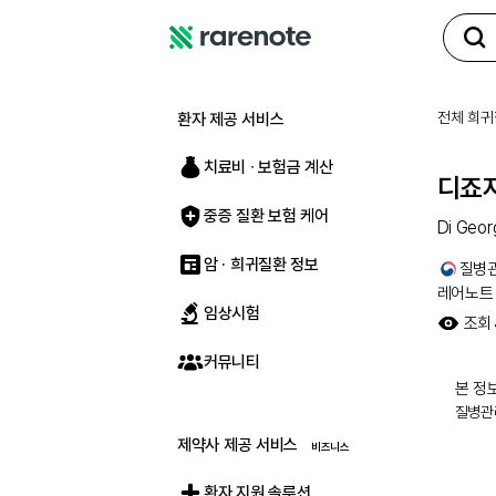
레
어
노
전체 희귀
환자 제공 서비스
트
치료비 ∙ 보험금 계산
디죠
중증 질환 보험 케어
Di Geor
암 · 희귀질환 정보
질병
레어노트
임상시험
조회
커뮤니티
본 정보
질병관
제약사 제공 서비스
환자 지원 솔루션