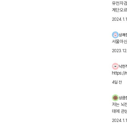
유전자검사로
계단오르
점을 빼고는 힘들
2024. 1. 
보았으나
지내다가
상쾌
검사를 
서울아산
케이스가 있
고 지방병원
2023. 12. 
뒤, 오
기다려보
낙천
https:/
4일 전
상큼
저는 뇌
데에 관
2024. 1. 1