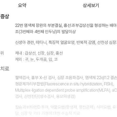
요약
상세보기
 증상
22번 염색체 장완의 부분결실, 흉선과 부갑상선을 형성하는 배아
조(3번째와 4번째 인두낭)의 발달이상
신생아 경련, 테타니, 특징적 얼굴모양, 반복적 감염, 선천성 심
부위
체내 : 갑상선, 신장, 심장, 흉선
체외 : 귀, 눈, 두개골, 입, 코
 치료
혈액검사, 흉부 X-선 검사, 심장 초음파검사, 염색체 22q11.2 결
형광제자리부합법(Fluorescence in situ hybridization, FISH),
Multiplex-ligation dependent probe amplification(MLPA), a
검사, 산전진단(양수검사, 융모막생검)
칼슘과 비타민D 투여, 약물요법(항생제, 항진균제), 식이요법, 
담, 심장 및 기타 기형에 대한 수술적 치료