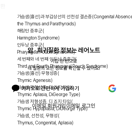
질환
가슴샘(흉선)과 부갑상선의 선천성 결손증(Congenital Absence
the Thymus and Parathyroids)
해링턴 증후군(
Harrington Syndrome)
인두낭 증후군(
암 · 희귀질환 정보는 레어노트
Pharyngeal Pouch Syndrome)
세 번째와 네 번째 인두낭 증후군(
가입 한 번으로

Third and Fourth Pharyngeal Pouch Syndrome)
내 질환의 모든 정보를 확인할 수 있어요!
가슴샘(흉선) 무형성증(
Thymic Agenesis)
가슴샘 무형성증, 디 죠지 타입(
카카오로 간편하게 가입하기
Thymic Aplasia, DiGeorge Type)
가슴샘 저형성증, 디 죠지 타입(
이메일 회원가입
이메일 로그인
Thymic Hypoplasia, DiGeorge Type)
가슴샘, 선천성, 무형성(
Thymus, Congenital, Aplasia)