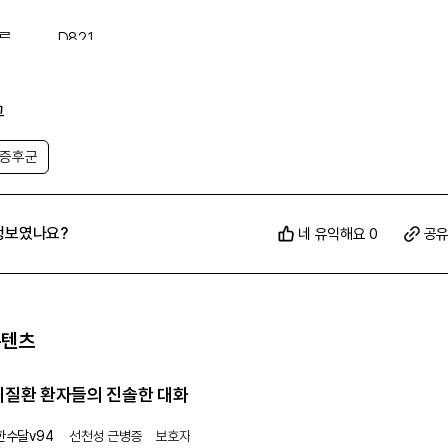
류
D82.1
 코드)
특례
V111
그
드
 증후군
 지원
가능
정보였나요?
네 유익해요 0
공
콘텐츠
희귀질환 환자들의 진솔한 대화
한수달v94
선천성 근병증
보호자