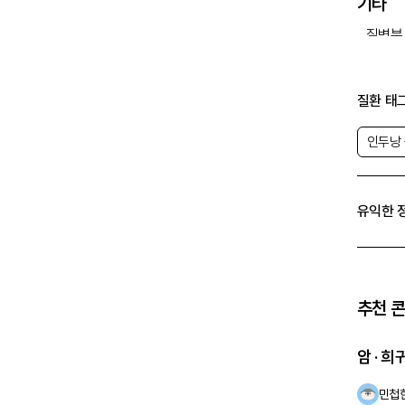
기타
질병분
(KCD
산정 
질환 태
질병코
인두낭
의료비
유익한 
추천 
암 · 
민첩