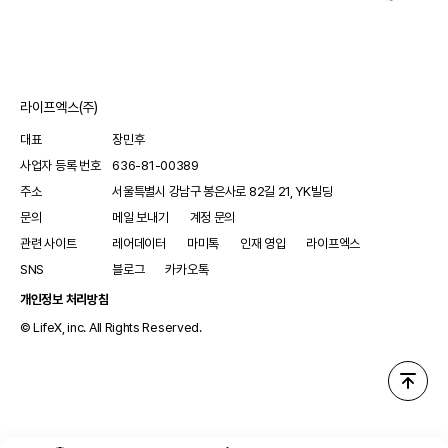
라이프엑스(주)
대표
장민후
사업자 등록 번호
636-81-00389
주소
서울특별시 강남구 봉은사로 82길 21, YK빌딩
문의
메일 보내기
계정 문의
관련 사이트
레어데이터
마미톡
인재 영입
라이프엑스
SNS
블로그
카카오톡
개인정보 처리방침
© LifeX, inc. All Rights Reserved.