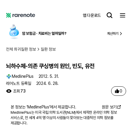
뇌하수체-의존 쿠싱병의 원인, 빈도, 유전
레
앱 다운로드
어
레
노
어
트
노
암 보험금 ∙ 치료비
는 얼마일까?
계산하기
트
전체 희귀질환 정보
질환 정보
뇌하수체-의존 쿠싱병의 원인, 빈도, 유전
MedlinePlus
2012. 5. 31.
레어노트 등록일
2024. 6. 28.
0
조회
73
본 정보는 ‘
MedlinePlus
’에서 제공합니다.
원문 보기
MedlinePlus는 미국 국립 의학 도서관(NLM)에서 제작한 온라인 의학 정보
서비스로, 전 세계 4억 명 이상의 사람들이 찾아보는 대중적인 의학 정보를
제공합니다.