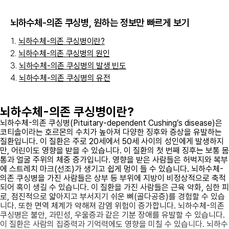
뇌하수체-의존 쿠싱병
, 원하는 정보만 빠르게 보기
뇌하수체-의존 쿠싱병이란?
뇌하수체-의존 쿠싱병의 원인
뇌하수체-의존 쿠싱병의 발생 빈도
뇌하수체-의존 쿠싱병의 유전
뇌하수체-의존 쿠싱병이란?
뇌하수체-의존 쿠싱병(Pituitary-dependent Cushing’s disease)은
코티솔이라는 호르몬의 수치가 높아져 다양한 징후와 증상을 유발하는
질환입니다. 이 질환은 주로 20세에서 50세 사이의 성인에게 발생하지
만, 어린이도 영향을 받을 수 있습니다. 이 질환의 첫 번째 징후는 보통 몸
통과 얼굴 주위의 체중 증가입니다. 영향을 받은 사람들은 허벅지와 복부
에 스트레치 마크(선조)가 생기고 쉽게 멍이 들 수 있습니다. 뇌하수체-
의존 쿠싱병을 가진 사람들은 상부 등 부위에 지방이 비정상적으로 축적
되어 혹이 생길 수 있습니다. 이 질환을 가진 사람들은 근육 약화, 심한 피
로, 점진적으로 얇아지고 부서지기 쉬운 뼈(골다공증)를 경험할 수 있습
니다. 또한 면역 체계가 약해져 감염 위험이 증가합니다. 뇌하수체-의존
쿠싱병은 불안, 과민성, 우울증과 같은 기분 장애를 유발할 수 있습니다.
이 질환은 사람의 집중력과 기억력에도 영향을 미칠 수 있습니다. 뇌하수