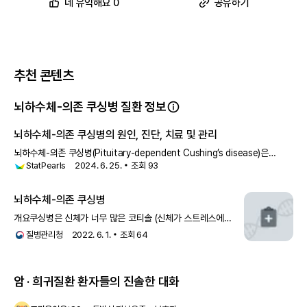
뇌하수체-의존 쿠싱병을 특징으로 하는 다양한 증후군은 다른 유전 패턴
네 유익해요 0
공유하기
을 가질 수 있습니다. 대부분의 이러한 질환은 상염색체 우성 패턴으로
유전되며, 이는 각 세포에 변형된 유전자 사본 하나가 질환을 유발하기에
충분함을 의미합니다.
추천 콘텐츠
뇌하수체-의존 쿠싱병 질환 정보
뇌하수체-의존 쿠싱병
과
관련된
뇌하수체-의존 쿠싱병의 원인, 진단, 치료 및 관리
전 세계 임상시험 현황이 궁금하다면
뇌하수체-의존 쿠싱병(Pituitary-dependent Cushing’s disease)은
StatPearls
2024. 6. 25.
조회
93
전엽에서 아드레노코르티코트로핀 호르몬(ACTH) 생
앱에서 확인하기
뇌하수체-의존 쿠싱병
개요쿠싱병은 신체가 너무 많은 코티솔 (신체가 스트레스에
반응하여 방출하는 호르몬)을 생성하는 상태입니다. 코티솔은
참고 문헌
7
건
질병관리청
2022. 6. 1.
조회
64
면역 체계 조절 또는 억제,
암 · 희귀질환 환자들의 진솔한 대화