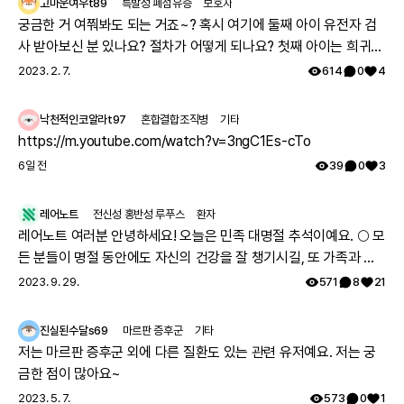
고마운여우t89
특발성 폐섬유증
보호자
궁금한 거 여쭤봐도 되는 거죠~? 혹시 여기에 둘째 아이 유전자 검
사 받아보신 분 있나요? 절차가 어떻게 되나요? 첫째 아이는 희귀질
환 진단받았고, 당시에 애기 아빠랑 저랑 유전자 검사했는데 돌연변
2023. 2. 7.
614
0
4
이라고 하시더라구요.. 둘째 임신했는데 유전은 안 된다지만 워낙에
걱정스러워서리.. 다들 몇주차에 무슨 검사하셨나요? 도움 좀 주심
낙천적인코알라t97
혼합결합조직병
기타
감사하겠습니다.
https://m.youtube.com/watch?v=3ngC1Es-cTo
6일 전
39
0
3
레어노트
전신성 홍반성 루푸스
환자
레어노트 여러분 안녕하세요! 오늘은 민족 대명절 추석이예요. 🌕 모
든 분들이 명절 동안에도 자신의 건강을 잘 챙기시길, 또 가족과 함
께 따뜻하고 행복한 시간 보내시길 레어노트팀이 기원하겠습니다!
2023. 9. 29.
571
8
21
해피 추석 되세요! 🥳
진실된수달s69
마르판 증후군
기타
저는 마르판 증후군 외에 다른 질환도 있는 관련 유저예요. 저는 궁
금한 점이 많아요~
2023. 5. 7.
573
0
1