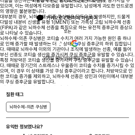
티솔을 생산하는 과활성 부신은 남성 호르몬(안드로겐)도 증가시킬 수
있으며, 이는 여성에게 다모증을 유발합니다. 남성에게 과도한 안드로겐
의 영향은 불분명합니다.
대부분의 경우, 뇌하수체-의존 쿠싱병은 단독으로 발생하지만, 드물게
카카오로 간편하게 가입하기
다발성 내분비 신생물 유형 1(MEN1) 또는 가족성 고립 뇌하수체 선종
(FIPA)과 같은 뇌하수체 선종을 특징으로 하는 유전적 증후군의 증상으
또는
로 나타날 수 있습니다.
뇌하수체-의존 쿠싱병은 코티솔 수치가 여러 가지 가능한 원인 중 하나
로 인해 증가할 때 발생하는 더 큰 상태인 쿠싱 증후군의 하위 집합입니
다. 때때로 뇌하수체 이외의 기관이나 조직에 발생하는 선종, 예를 들어
부신 선종도 코티솔 생산을 증가시켜 쿠싱 증후군을 유발할 수 있습니다.
이메일 회원가입
이메일 로그인
특정 처방약은 코티솔 생산을 증가시켜 쿠싱 증후군을 유발할 수 있습니
다. 때때로 장기간의 스트레스나 우울증이 코티솔 수치를 증가시킬 수 있
으며, 이 경우 이 상태를 가성 쿠싱 증후군이라고 합니다. 처방약으로 인
한 코티솔 증가를 제외하고, 뇌하수체 선종은 성인과 어린이에서 대부분
의 쿠싱 증후군을 유발합니다.
뇌하수체-의존 쿠싱병의 발생 빈도
질환 태그
뇌하수체-의존 쿠싱병은 전 세계적으로 백만 명당 10~15명에게 발생하
는 것으로 추정됩니다. 이유는 불분명하지만, 뇌하수체-의존 쿠싱병은
남성보다 여성에게 더 자주 발생합니다.
뇌하수체-의존 쿠싱병
뇌하수체-의존 쿠싱병의 유전
대부분의 뇌하수체-의존 쿠싱병 사례는 산발적이며, 이는 가족 내 질환
의 병력이 없는 사람들에게 발생함을 의미합니다. 드물게 이 질환이 가족
유익한 정보였나요?
내에서 발생하는 것으로 보고되었지만, 명확한 유전 패턴은 없습니다.