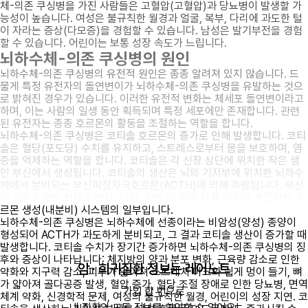
체-의존 쿠싱병을 가진 사람들은 고혈압(고혈압)과 당뇨병이 발생할 가
능성이 높습니다. 여성은 불규칙한 월경과 얼굴, 복부, 다리에 과도한 털
이 자라는 증상(다모증)을 경험할 수 있습니다. 남성은 발기부전을 경험
할 수 있습니다. 어린이는 보통 성장 속도가 느립니다.
뇌하수체-의존 쿠싱병의 원인
뇌하수체-의존 쿠싱병의 유전적 원인은 종종 알려져 있지 않습니다. 드
물게 특정 유전자의 돌연변이가 뇌하수체-의존 쿠싱병을 유발하는 것으
로 밝혀진 경우가 있습니다. 이러한 유전적 변화는 체세포 돌연변이라고
하며, 이는 사람의 일생 동안 획득되며 특정 세포에만 존재합니다. 관련
된 유전자는 종종 호르몬의 활동을 조절하는 역할을 합니다.
뇌하수체-의존 쿠싱병은 코티솔 호르몬의 증가로 인해 발생합니다. 코티
솔은 혈당(포도당) 수치를 유지하고, 스트레스로부터 몸을 보호하며, 염
증을 억제하는 역할을 합니다. 코티솔은 각 신장 상단에 위치한 작은 샘
인 부신에서 생성됩니다. 코티솔의 생산은 뇌의 기저부에 위치한 뇌하수
체에서 분비되는 부신피질자극호르몬(ACTH)에 의해 촉발됩니다. 부신
과 뇌하수체는 신체의 발달, 대사, 기분 및 많은 다른 과정을 조절하는 호
르몬 생성(내분비) 시스템의 일부입니다.
뇌하수체-의존 쿠싱병은 뇌하수체에 선종이라는 비암성(양성) 종양이
형성되어 ACTH가 과도하게 분비되고, 그 결과 코티솔 생산이 증가할 때
발생합니다. 코티솔 수치가 장기간 증가하면 뇌하수체-의존 쿠싱병의 징
후와 증상이 나타납니다: 체지방의 양과 분포 변화, 근육량 감소로 인한
암 · 희귀질환 정보는 레어노트
약화와 지구력 감소, 피부가 얇아져 스트레치 마크와 쉽게 멍이 들기, 뼈
가 얇아져 골다공증 발생, 혈압 증가, 혈당 조절 장애로 인한 당뇨병, 면역
가입 한 번으로

체계 약화, 신경학적 문제, 여성의 불규칙한 월경, 어린이의 성장 지연. 코
내 질환의 모든 정보를 확인할 수 있어요!