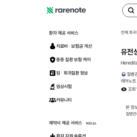
레
어
노
전체 희귀
환자 제공 서비스
트
치료비 ∙ 보험금 계산
유전
중증 질환 보험 케어
Heredita
암 · 희귀질환 정보
질병
레어노트
임상시험
조회
커뮤니티
본 정보
질병관
제약사 제공 서비스
환자 지원 솔루션