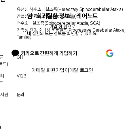
유전성 척수소뇌실조증(Hereditary Spinocerebellar Ataxia)
암 · 희귀질환 정보는 레어노트
간헐성 운동실조(Episodic Ataxia)
척수소뇌실조증(Spinocerebellar Ataxia, SCA)
가입 한 번으로

가족성 진행 소뇌성 운동실조(Progressive Cerebellar Ataxia,
내 질환의 모든 정보를 확인할 수 있어요!
Familial)
카카오로 간편하게 가입하기
류
G11
 코드)
이메일 회원가입
이메일 로그인
특례
V123
드
 지원
문의
그