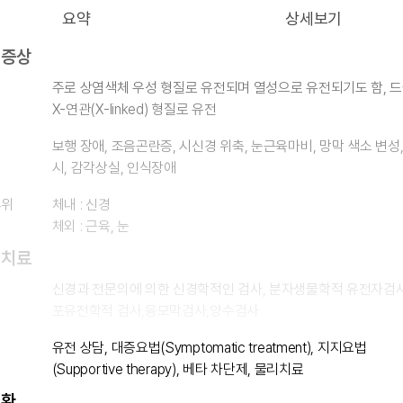
요약
상세보기
 증상
주로 상염색체 우성 형질로 유전되며 열성으로 유전되기도 함, 
X-연관(X-linked) 형질로 유전
보행 장애, 조음곤란증, 시신경 위축, 눈근육마비, 망막 색소 변성,
시, 감각상실, 인식장애
부위
체내 : 신경
체외 : 근육, 눈
 치료
신경과 전문의에 의한 신경학적인 검사, 분자생물학적 유전자검사
포유전학적 검사,융모막검사,양수검사
유전 상담, 대증요법(Symptomatic treatment), 지지요법
(Supportive therapy), 베타 차단제, 물리치료
질환