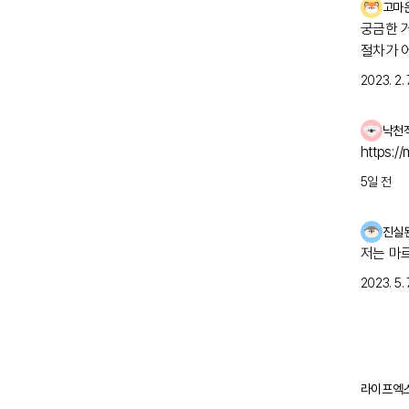
고마
궁금한 
절차가 
자 검사
2023. 2. 7
걱정스러
낙천
https:/
5일 전
진실
저는 마
2023. 5. 7
라이프엑스