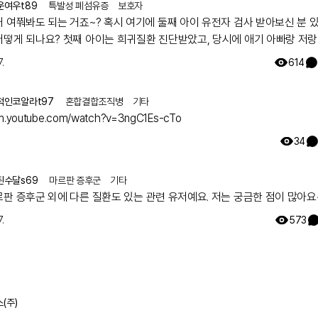
운여우t89
특발성 폐섬유증
보호자
거 여쭤봐도 되는 거죠~? 혹시 여기에 둘째 아이 유전자 검사 받아보신 분 
어떻게 되나요? 첫째 아이는 희귀질환 진단받았고, 당시에 애기 아빠랑 저랑
했는데 돌연변이라고 하시더라구요.. 둘째 임신했는데 유전은 안 된다지만 
.
614
워서리.. 다들 몇주차에 무슨 검사하셨나요? 도움 좀 주심 감사하겠습니다.
적인코알라t97
혼합결합조직병
기타
/m.youtube.com/watch?v=3ngC1Es-cTo
34
된수달s69
마르판 증후군
기타
르판 증후군 외에 다른 질환도 있는 관련 유저예요. 저는 궁금한 점이 많아요
.
573
(주)