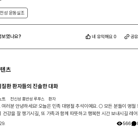
유전성 운동실조
정보였나요?
네 유익해요 0
공
콘텐츠
희귀질환 환자들의 진솔한 대화
노트
전신성 홍반성 루푸스
환자
! 오늘은 민족 대명절 추석이예요. 🌕 모든 분들이 명절 동안에
의 건강을 잘 챙기시길, 또 가족과 함께 따뜻하고 행복한 시간 보내시길 레
팀이 기원하겠습니다! 해피 추석 되세요! 🥳
29.
566