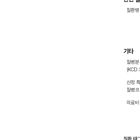
질환명
기타
질병분
(KCD
산정 
질병코
의료비
질환 태