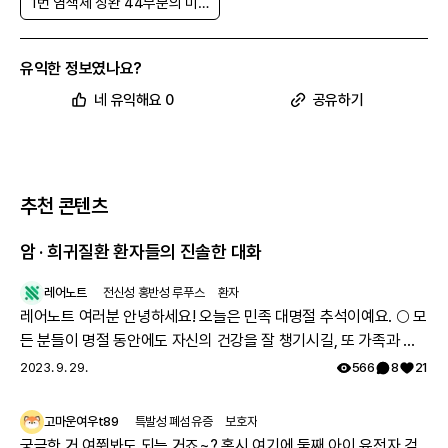
1번 염색체 장완 44부분의 미세결손 증후군
유익한 정보였나요?
네 유익해요 0
공유하기
추천 콘텐츠
암 · 희귀질환 환자들의 진솔한 대화
레어노트
전신성 홍반성 루푸스
환자
레어노트 여러분 안녕하세요! 오늘은 민족 대명절 추석이예요. 🌕 모
든 분들이 명절 동안에도 자신의 건강을 잘 챙기시길, 또 가족과 함
께 따뜻하고 행복한 시간 보내시길 레어노트팀이 기원하겠습니다!
2023. 9. 29.
566
8
21
해피 추석 되세요! 🥳
고마운여우t89
특발성 폐섬유증
보호자
궁금한 거 여쭤봐도 되는 거죠~? 혹시 여기에 둘째 아이 유전자 검