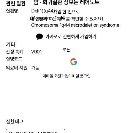
암 · 희귀질환 정보는 레어노트
관련 질환
질환명
Del(1)(q44)
가입 한 번으로

Monosomy 1q44
내 질환의 모든 정보를 확인할 수 있어요!
Chromosome 1q44 microdeletion syndrome
카카오로 간편하게 가입하기
기타
또는
산정 특례
V901
질병코드
의료비 지원
가능
이메일 회원가입
이메일 로그인
질환 태그