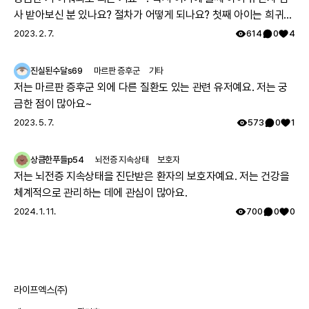
사 받아보신 분 있나요? 절차가 어떻게 되나요? 첫째 아이는 희귀질
환 진단받았고, 당시에 애기 아빠랑 저랑 유전자 검사했는데 돌연변
2023. 2. 7.
614
0
4
이라고 하시더라구요.. 둘째 임신했는데 유전은 안 된다지만 워낙에
걱정스러워서리.. 다들 몇주차에 무슨 검사하셨나요? 도움 좀 주심
진실된수달s69
마르판 증후군
기타
감사하겠습니다.
저는 마르판 증후군 외에 다른 질환도 있는 관련 유저예요. 저는 궁
금한 점이 많아요~
2023. 5. 7.
573
0
1
상큼한푸들p54
뇌전증 지속상태
보호자
저는 뇌전증 지속상태을 진단받은 환자의 보호자예요. 저는 건강을
체계적으로 관리하는 데에 관심이 많아요.
2024. 1. 11.
700
0
0
라이프엑스(주)