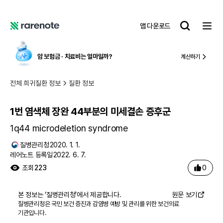
1번 염색체 장완 44부분의 미세결손 증후군
레
앱 다운로드
어
레
노
어
트
노
암 보험금 ∙ 치료비
는 얼마일까?
계산하기
트
전체 희귀질환 정보
질환 정보
1번 염색체 장완 44부분의 미세결손 증후군
1q44 microdeletion syndrome
질병관리청
2020. 1. 1.
레어노트 등록일
2022. 6. 7.
0
조회
223
본 정보는 ‘
질병관리청
’에서 제공합니다.
원문 보기
질병관리청은 국민 보건 증진과 감염병 예방 및 관리를 위한 보건의료
기관입니다.