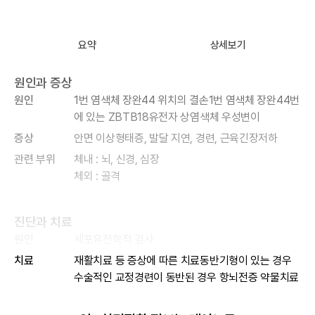
요약
상세보기
원인과 증상
원인
1번 염색체 장완44 위치의 결손1번 염색체 장완44번
에 있는 ZBTB18유전자 상염색체 우성변이
증상
안면 이상형태증, 발달 지연, 경련, 근육긴장저하
관련 부위
체내 : 뇌, 신경, 심장
체외 : 골격
진단과 치료
원인
세포유전학적 검사
치료
재활치료 등 증상에 따른 치료동반기형이 있는 경우
수술적인 교정경련이 동반된 경우 항뇌전증 약물치료