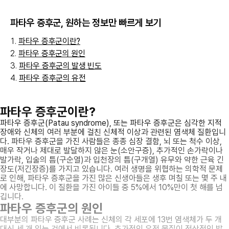
파타우 증후군
, 원하는 정보만 빠르게 보기
파타우 증후군이란?
파타우 증후군의 원인
파타우 증후군의 발생 빈도
파타우 증후군의 유전
파타우 증후군이란?
파타우 증후군(Patau syndrome), 또는 파타우 증후군은 심각한 지적
장애와 신체의 여러 부분에 걸친 신체적 이상과 관련된 염색체 질환입니
다. 파타우 증후군을 가진 사람들은 종종 심장 결함, 뇌 또는 척수 이상,
매우 작거나 제대로 발달하지 않은 눈(소안구증), 추가적인 손가락이나
발가락, 입술의 틈(구순열)과 입천장의 틈(구개열) 유무와 약한 근육 긴
장도(저긴장증)를 가지고 있습니다. 여러 생명을 위협하는 의학적 문제
로 인해, 파타우 증후군을 가진 많은 신생아들은 생후 며칠 또는 몇 주 내
에 사망합니다. 이 질환을 가진 아이들 중 5%에서 10%만이 첫 해를 넘
깁니다.
파타우 증후군의 원인
대부분의 파타우 증후군 사례는 신체의 각 세포에 13번 염색체가 두 개
대신 세 개 있는 것에서 비롯됩니다. 추가적인 유전 물질이 정상적인 발