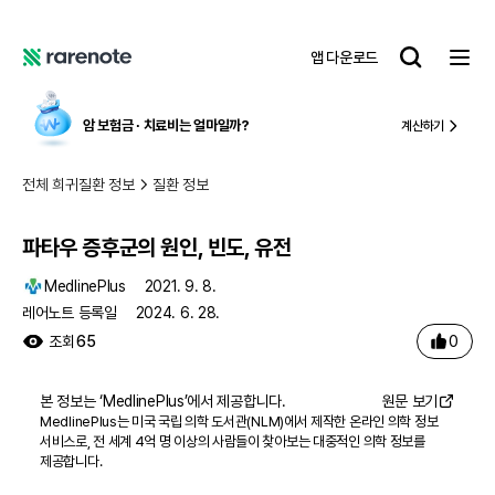
파타우 증후군의 원인, 빈도, 유전
레
앱 다운로드
어
레
노
어
트
노
암 보험금 ∙ 치료비
는 얼마일까?
계산하기
트
전체 희귀질환 정보
질환 정보
파타우 증후군의 원인, 빈도, 유전
MedlinePlus
2021. 9. 8.
레어노트 등록일
2024. 6. 28.
0
조회
65
본 정보는 ‘
MedlinePlus
’에서 제공합니다.
원문 보기
MedlinePlus는 미국 국립 의학 도서관(NLM)에서 제작한 온라인 의학 정보
서비스로, 전 세계 4억 명 이상의 사람들이 찾아보는 대중적인 의학 정보를
제공합니다.