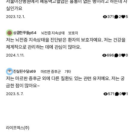
서울아산병원에서 폐동맥고혈압은 흉통이 없는 병이라고 하는데 사
로 서울대병원 방문하여 근육병의심으로 여러 검사를 하였으나 정
실인가요
확한 이유는 찾지 못했고 국내에는 없는 유형이며 다른나라에도 같
2023. 12. 1.
371
2
5
은 케이스가 있나 알아보기로 하고 주기적으로 외래만 다녔습니다.
그렇게 아이가 7세가 되고 지방병원에서 ryr1 발견하였고 드디어 모
상큼한푸들p54
뇌전증 지속상태
보호자
자 모두 최종진단 받았어요. 이 글 작성후 한달뒤, 오늘 서울대 외래
저는 뇌전증 지속상태을 진단받은 환자의 보호자예요. 저는 건강을
에 가서 말씀드리니 아니라고, 잘못된 검사결과라고 찾고 있는중이
체계적으로 관리하는 데에 관심이 많아요.
니 기다려보자고 하십니다 ㅠㅠ
2024. 1. 11.
696
0
0
진실된수달s69
마르판 증후군
기타
저는 마르판 증후군 외에 다른 질환도 있는 관련 유저예요. 저는 궁
금한 점이 많아요~
2023. 5. 7.
571
0
1
라이프엑스(주)