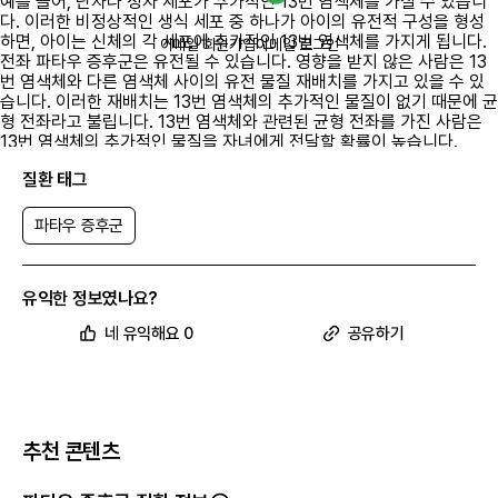
예를 들어, 난자나 정자 세포가 추가적인 13번 염색체를 가질 수 있습니
다. 이러한 비정상적인 생식 세포 중 하나가 아이의 유전적 구성을 형성
하면, 아이는 신체의 각 세포에 추가적인 13번 염색체를 가지게 됩니다.
이메일 회원가입
이메일 로그인
전좌 파타우 증후군은 유전될 수 있습니다. 영향을 받지 않은 사람은 13
번 염색체와 다른 염색체 사이의 유전 물질 재배치를 가지고 있을 수 있
습니다. 이러한 재배치는 13번 염색체의 추가적인 물질이 없기 때문에 균
형 전좌라고 불립니다. 13번 염색체와 관련된 균형 전좌를 가진 사람은
13번 염색체의 추가적인 물질을 자녀에게 전달할 확률이 높습니다.
질환 태그
파타우 증후군
파타우 증후군
과
관련된
유익한 정보였나요?
전 세계 임상시험 현황이 궁금하다면
네 유익해요 0
공유하기
앱에서 확인하기
추천 콘텐츠
참고 문헌
10
건