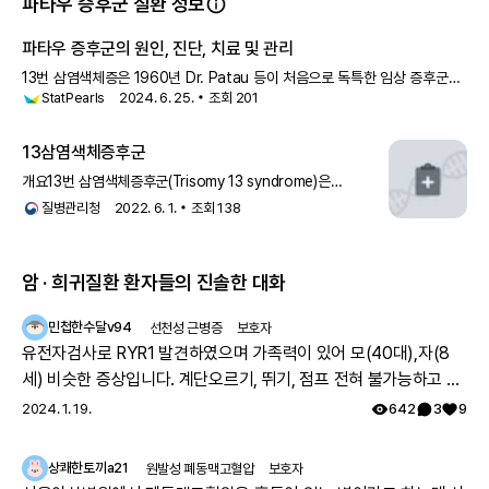
파타우 증후군 질환 정보
파타우 증후군의 원인, 진단, 치료 및 관리
13번 삼염색체증은 1960년 Dr. Patau 등이 처음으로 독특한 임상 증후군의
StatPearls
2024. 6. 25.
조회
201
원인으로 설명했습니다. 이 임상 증후군은 처음에 "뇌 결함,
13삼염색체증후군
개요13번 삼염색체증후군(Trisomy 13 syndrome)은
1960년에 이 증후군이 삼염색체가 원인임을 알아낸 파타우
질병관리청
2022. 6. 1.
조회
138
(Patau K) 연구
암 · 희귀질환 환자들의 진솔한 대화
민첩한수달v94
선천성 근병증
보호자
유전자검사로 RYR1 발견하였으며 가족력이 있어 모(40대),자(8
세) 비슷한 증상입니다. 계단오르기, 뛰기, 점프 전혀 불가능하고 전
체적으로 몸의 힘이 부족하지만 위의 불가능한점을 빼고는 힘들지
2024. 1. 19.
642
3
9
만 일상생활 가능합니다. 모의 유아시절인 35년전 서울대병원 진료
를 보았으나 그당시에는 아킬레스건이 짧아서 그런거라고 운동 열
상쾌한토끼a21
원발성 폐동맥고혈압
보호자
심히 하라는 답을 듣고 쭉 지내다가 출산후 첫째아이도 같은 증상으