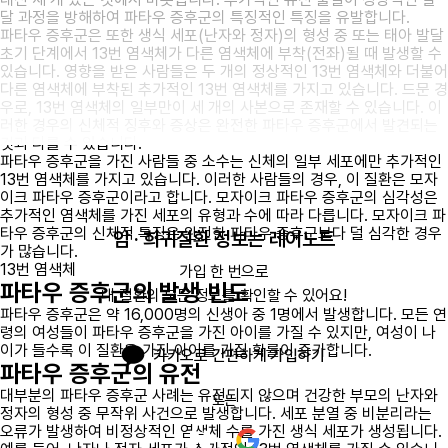
달 과정을 방해하여 파타우 증후군의 특징적인 특징을 유발합니다.
파타우 증후군은 또한 생식 세포(난자와 정자)의 형성 중 또는 태아 발달
초기 단계에서 13번 염색체가 다른 염색체에 부착(전좌)될 때 발생할 수
있습니다. 영향을 받은 사람들은 두 개의 정상적인 13번 염색체와 더불어
다른 염색체에 부착된 추가적인 13번 염색체를 가지고 있습니다. 드문 경
우로, 13번 염색체의 일부만이 세 개의 사본으로 존재할 수 있습니다. 이
러한 경우의 신체적 징후와 증상은 완전한 파타우 증후군에서 발견되는
것과 다를 수 있습니다.
파타우 증후군을 가진 사람들 중 소수는 신체의 일부 세포에만 추가적인
13번 염색체를 가지고 있습니다. 이러한 사람들의 경우, 이 질환은 모자
이크 파타우 증후군이라고 합니다. 모자이크 파타우 증후군의 심각성은
추가적인 염색체를 가진 세포의 유형과 수에 따라 다릅니다. 모자이크 파
타우 증후군의 신체적 특징은 완전한 파타우 증후군보다 덜 심각한 경우
암 · 희귀질환 정보는 레어노트
가 많습니다.
13번 염색체
가입 한 번으로

파타우 증후군의 발생 빈도
내 질환의 모든 정보를 확인할 수 있어요!
파타우 증후군은 약 16,000명의 신생아 중 1명에서 발생합니다. 모든 연
령의 여성들이 파타우 증후군을 가진 아이를 가질 수 있지만, 여성이 나
이가 들수록 이 질환을 가진 아이를 가질 확률이 증가합니다.
카카오로 간편하게 가입하기
파타우 증후군의 유전
대부분의 파타우 증후군 사례는 유전되지 않으며 건강한 부모의 난자와
또는
정자의 형성 중 무작위 사건으로 발생합니다. 세포 분열 중 비분리라는
오류가 발생하여 비정상적인 염색체 수를 가진 생식 세포가 생성됩니다.