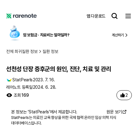
선천성 단장 증후군의 원인, 진단, 치료 및 관리
레
앱 다운로드
어
레
노
어
트
노
암 보험금 ∙ 치료비
는 얼마일까?
계산하기
트
전체 희귀질환 정보
질환 정보
선천성 단장 증후군의 원인, 진단, 치료 및 관리
StatPearls
2023. 7. 16.
레어노트 등록일
2024. 6. 28.
2
조회
169
본 정보는 ‘
StatPearls
’에서 제공합니다.
원문 보기
StatPearls는 의료진 교육 향상을 위한 국제 협력 온라인 임상 의학 지식
데이터베이스입니다.