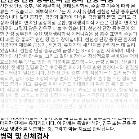
선천성 단장 증후군은 해부학적, 병태생리학적, 수술 후 기준에 따라 분
류될 수 있습니다. 해부학적으로는 세 가지 유형의 선천성 단장 증후군이
있습니다: 말단 공장루, 공장과 결장이 연속된 공장결장 문합, 그리고 공
장과 회장이 연속된 공장회장 문합. 병태생리학적 기준은 결장이 연속된
경우와 그렇지 않은 경우로 나눌 수 있습니다. 선천성 단장 증후군에 의
한 만성 장부전의 주요 병태생리학적 메커니즘은 장 흡수 표면의 손실과
더 빠른 장 통과로 인한 장 흡수 장애입니다. 선천성 단장 증후군 환자의
성공적인 재활은 급성기, 적응기, 유지기의 세 단계를 관리하는 데 달려
있습니다. 선천성 단장 증후군의 급성기는 3~4주 동안 지속되며, 대사
장애와 상당한 장 손실, 그리고 말단 회장에서 정상적으로 분비되는 억제
호르몬의 부족으로 인한 위 과분비를 포함합니다. 급성 신부전, 산-염기
이상, 전해질 결핍과 같은 후유증을 피하기 위해 병원 환경에서의 면밀한
모니터링이 필요합니다. 선천성 단장 증후군의 적응기는 1~2년 동안 지
속되며, 남아 있는 소장의 적응 변화로 인해 영양소 흡수를 위한 장의 면
적을 증가시키고, 흡수를 위한 시간을 최대화하기 위해 장 통과를 늦추
며, 적응성 과식증을 포함합니다. 이러한 과정은 장 내 영양소, 췌장 및 담
즙 분비물, 그리고 회장과 결장에서 분비되는 호르몬에 의해 촉진됩니다.
적응기가 발생하지 않을 때 존재하는 만성 장부전은 다음 상황에서 더 쉽
게 회복될 수 있습니다: 회장결장 문합과 함께 35cm 이상의 소장이 있을
때 공장결장 문합과 함께 60cm 이상의 소장이 있을 때 말단 공장루와
함께 115cm 이상의 소장이 있을 때 선천성 단장 증후군의 세 번째이자
마지막 단계는 유지기입니다. 이 단계는 특별한 식단, 경구 또는 근육 주
사로 영양소를 보충하는 것, 그리고 약물 치료로 관리됩니다.
병력 및 신체검사