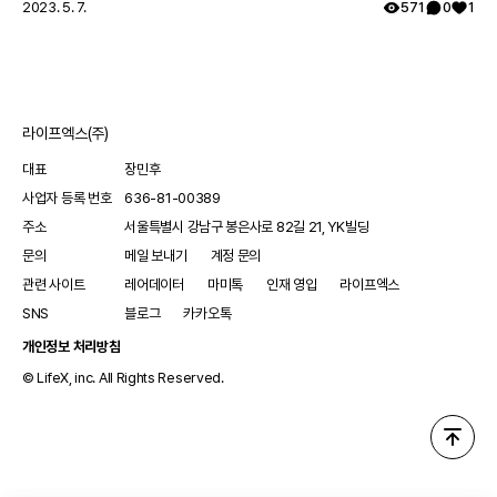
2023. 5. 7.
571
0
1
장할 수 있습니다. 다른 필수 팀 구성원으로는 행정 지원, 환자의 일상 관
리를 담당하는 간호 코디네이터, 그리고 영양사가 포함됩니다. 심리학자
와 사회복지사는 선천성 단장 증후군의 심리사회적 문제를 해결하는 데
중요합니다.
라이프엑스(주)
대표
장민후
선천성 단장 증후군
과
관련된
사업자 등록 번호
636-81-00389
전 세계 임상시험 현황이 궁금하다면
주소
서울특별시 강남구 봉은사로 82길 21, YK빌딩
문의
메일 보내기
계정 문의
앱에서 확인하기
관련 사이트
레어데이터
마미톡
인재 영입
라이프엑스
SNS
블로그
카카오톡
개인정보 처리방침
참고 문헌
4
건
© LifeX, inc. All Rights Reserved.