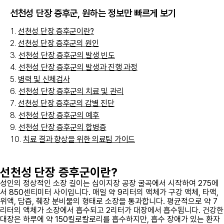
선천성 단장 증후군
, 원하는 정보만 빠르게 보기
선천성 단장 증후군이란?
선천성 단장 증후군의 원인
선천성 단장 증후군의 발생 빈도
선천성 단장 증후군의 발생과 진행 과정
병력 및 신체검사
선천성 단장 증후군의 치료 및 관리
선천성 단장 증후군의 감별 진단
선천성 단장 증후군의 예후
선천성 단장 증후군의 합병증
치료 결과 향상을 위한 의료팀 가이드
선천성 단장 증후군이란?
성인의 정상적인 소장 길이는 십이지장 공장 굴곡에서 시작하여 275에
서 850센티미터 사이입니다. 매일 약 9리터의 액체가 구강 액체, 타액,
위액, 담즙, 췌장 분비물의 형태로 소장을 통과합니다. 평균적으로 약 7
리터의 액체가 소장에서 흡수되고 2리터가 대장에서 흡수됩니다. 건강한
대장은 하루에 약 150킬로칼로리를 흡수하지만, 흡수 장애가 있는 환자