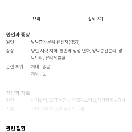
요약
상세보기
원인과 증상
원인
망막층간분리 유전자(RS1)
증상
양안 시력 저하, 황반의 낭성 변화, 망막층간분리, 망
막박리, 유리체출혈
관련 부위
체내 : 없음
체외 : 눈
진단과 치료
원인
안저촬영,OCT,형광 안저혈관조영술,망막전위도검사
치료
시력 보존 및 보완,수술적 치료
관련 질환