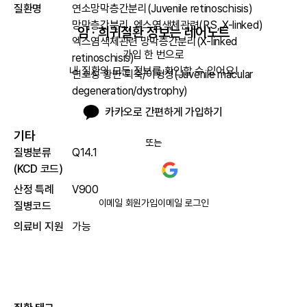
질환명
연소망막층간분리(Juvenile retinoschisis)
망막층간분리, 엑스염색체관련(RS, X-linked)
암 · 희귀질환 정보는 레어노트
엑스염색체관련 망막층간분리(X-linked
가입 한 번으로

retinoschisis)
내 질환의 모든 정보를 확인할 수 있어요!
연소성 황반 퇴축/이형성(Juvenile macular
degeneration/dystrophy)
카카오로 간편하게 가입하기
기타
또는
질병분류
Q14.1
(KCD 코드)
산정 특례
V900
이메일 회원가입
이메일 로그인
질병코드
의료비 지원
가능