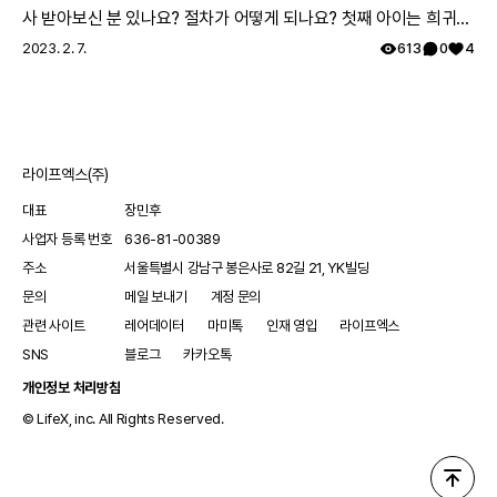
니티 생태계를 만들고 활동하는 회원입니다. - 내가 겪은 치
사 받아보신 분 있나요? 절차가 어떻게 되나요? 첫째 아이는 희귀질
료 경험을 공유해 다른 레어노트 회원들의 귀감이 됩니다. -
환 진단받았고, 당시에 애기 아빠랑 저랑 유전자 검사했는데 돌연변
2023. 2. 7.
613
0
4
내가 습득한 희귀질환 정보와 노하우 등을 공유하고, 보다
이라고 하시더라구요.. 둘째 임신했는데 유전은 안 된다지만 워낙에
건강한 커뮤니티를 만드는 데 앞장섭니다. - 내 건강을 꾸준
걱정스러워서리.. 다들 몇주차에 무슨 검사하셨나요? 도움 좀 주심
히 기록하고 체계적으로 관리합니다. 레어메이트에 관해 궁
감사하겠습니다.
금한 점이 있다면 무엇이든 댓글로 남겨주세요! 감사합니다.
라이프엑스(주)
대표
장민후
사업자 등록 번호
636-81-00389
주소
서울특별시 강남구 봉은사로 82길 21, YK빌딩
문의
메일 보내기
계정 문의
관련 사이트
레어데이터
마미톡
인재 영입
라이프엑스
SNS
블로그
카카오톡
개인정보 처리방침
© LifeX, inc. All Rights Reserved.