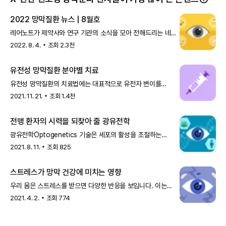
2022 망막질환 뉴스 | 8월호
레어노트가 제약사와 연구 기관의 소식을 모아 전해드리는 네
번째 시간이에요. 이번에는 미국 엔도제나Endogena
2022. 8. 4.
조회
2.3천
Therapeutics사에서
유전성 망막질환 분야별 치료
유전성 망막질환의 치료법에는 대표적으로 유전자 변이를
치료하는 유전자 치료와 새로운 세포를 이식하는 줄기세포
2021. 11. 21.
조회
1.4천
치료가 있습니다. 2017년, 치
전맹 환자의 시력을 되찾아 줄 광유전학
광유전학Optogenetics 기술은 세포의 활성을 조절하는
유전자 치료의 일종으로, 광수용체가 완전히 사라진 전맹
2021. 8. 11.
조회
825
환자에게 새로운 희망이 될
스트레스가 망막 건강에 미치는 영향
우리 몸은 스트레스를 받으면 다양한 반응을 보입니다. 이는
스트레스에 맞서 코르티솔Cortisol이라는 호르몬이 분비되기
2021. 4. 2.
조회
774
때문입니다. 코르티솔