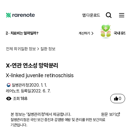
X-연관 연소성 망막분리
레
앱 다운로드
어
레
노
어
트
노
국내 유일,
중증 질환 맞춤형 보험케어
계산하기
알
트
전체 희귀질환 정보
질환 정보
X-연관 연소성 망막분리
X-linked juvenile retinoschisis
질병관리청
2020. 1. 1.
레어노트 등록일
2022. 6. 7.
0
조회
188
본 정보는 ‘
질병관리청
’에서 제공합니다.
원문 보기
질병관리청은 국민 보건 증진과 감염병 예방 및 관리를 위한 보건의료
기관입니다.