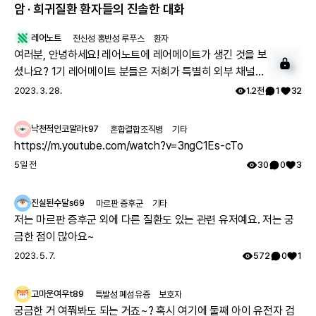
암 · 희귀질환 환자들의 진솔한 대화
레어노트
전신성 홍반성 루푸스
환자
여러분, 안녕하세요! 레어노트에 레어메이트가 생긴 것을 보
셨나요? 1기 레어메이트 분들은 저희가 특별히 외부 채널에
서 투병기를 상세하게 올려주시는 분들을 모셔 왔는데요. 이
2023. 3. 28.
1.2천
1
32
분들과 함께 활동하실 레어메이트 2기를 모시고자 합니다.
아래 구글 폼을 통해 신청해 주시면, 별도 안내 사항을 보내
낙천적인코알라t97
혼합결합조직병
기타
드리겠습니다. 많은 관심과 참여 부탁드립니다. ➡️ 레어메이
https://m.youtube.com/watch?v=3ngC1Es-cTo
트 사전 신청하기:
5일 전
30
0
3
https://forms.gle/o4ETPdsTwgAc38jz8 Q. 레어메이
트가 되면 어떤 혜택이 있을까요? - 내가 쓴 게시글이 맨 위
진실된수달s69
마르판 증후군
기타
추천 게시글 영역에 올라가 더 많은 분들이 볼 수 있습니다.
저는 마르판 증후군 외에 다른 질환도 있는 관련 유저예요. 저는 궁
- 레어메이트 배지를 부여받아 보다 영향력 있는 회원이 될
금한 점이 많아요~
수 있습니다. - 왕성한 활동을 기대하는 마음으로 레어노트
2023. 5. 7.
572
0
1
굿즈를 드립니다. - 내가 작성한 건강 설문이 다른 환자를 위
한 주요한 통계 자료로 이용됩니다. - 추첨을 통해 내 사연이
레어노트에 소개됩니다. Q. 레어메이트란 무엇이고, 어떤 활
고마운여우t89
특발성 폐섬유증
보호자
동을 하게 될까요? - 레어메이트는 레어노트를 대표해 커뮤
궁금한 거 여쭤봐도 되는 거죠~? 혹시 여기에 둘째 아이 유전자 검