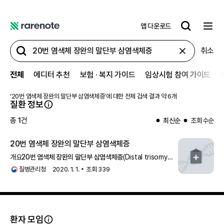
앱 다운로드
레
어
취소
노
트
전체
에디터 추천
보험 ∙ 복지 가이드
임상시험 참여 가이드
‘
20번 염색체 장완의 말단부 삼염색체증
’에 대한 전체 검색 결과 약
6
개
질환 정보
총
1
건
최신순
조회수순
20번 염색체 장완의 말단부 삼염색체증
개요
20번 염색체 장완의 말단부 삼염색체증
(Distal trisomy
20q)은 20번 염색체 장완의 말단부가 하나 더 존재하여
질병관리청
2020. 1. 1.
조회
339
발생하는 염색체 이상
환자 모임