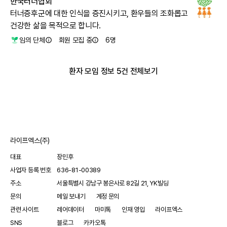
한국터너협회
터너증후군에 대한 인식을 증진시키고, 환우들의 조화롭고
건강한 삶을 목적으로 합니다.
임의 단체
회원 모집 중
6
명
환자 모임 정보 5건 전체보기
라이프엑스(주)
대표
장민후
사업자 등록 번호
636-81-00389
주소
서울특별시 강남구 봉은사로 82길 21, YK빌딩
문의
메일 보내기
계정 문의
관련 사이트
레어데이터
마미톡
인재 영입
라이프엑스
SNS
블로그
카카오톡