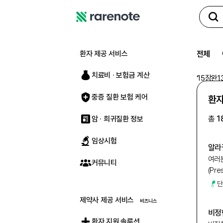
레
어
노
환자 제공 서비스
전체
트
치료비 ∙ 보험금 계산
‘
15장완1
중증 질환 보험 케어
환자
총
1
암 · 희귀질환 정보
임상시험
알라
여러분
커뮤니티
(Pre
단
제약사 제공 서비스
비정
환자 지원 솔루션