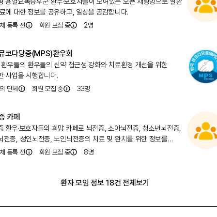
형 용혈요독증후군 환우·보호자들이 모여있는 오픈 채팅방으로 질환
치료에 대한 정보를 공유하고, 일상을 공감합니다.
체 등록 전
회원 모집 중
2
명
뮤코다당증(MPS)환우회
S 환우들의 환우들의 신약 접근성 강화와 치료환경 개선을 위한
한 사업을 시행합니다.
의 단체
회원 모집 중
33
명
증 카페
증 환우·보호자들의 희망 카페로 뇌전증, 소아뇌전증, 청소년뇌전증,
뇌전증, 성인뇌전증, 노인뇌전증의 치료 및 완치를 위한 정보를
합니다.
체 등록 전
회원 모집 중
8
명
환자 모임 정보 18건 전체보기