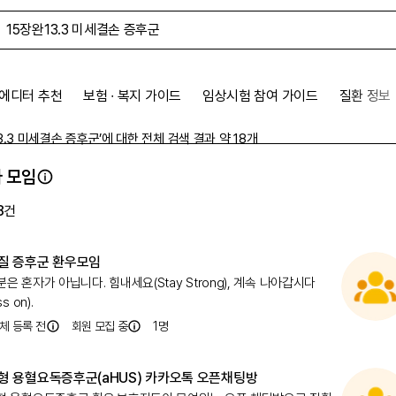
에디터 추천
보험 ∙ 복지 가이드
임상시험 참여 가이드
질환 정보
3.3 미세결손 증후군
’에 대한 전체 검색 결과 약
18
개
 모임
8
건
질 증후군 환우모임
은 혼자가 아닙니다. 힘내세요(Stay Strong), 계속 나아갑시다
ss on).
체 등록 전
회원 모집 중
1
명
형 용혈요독증후군(aHUS) 카카오톡 오픈채팅방