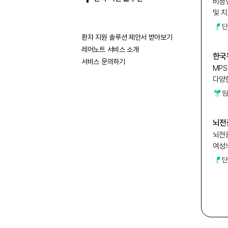
비정
및 
단
환자 지원 솔루션 제안서 받아보기
레어노트 서비스 소개
한국
서비스 문의하기
MP
다양
임
뇌전
뇌전
여성
공유
단