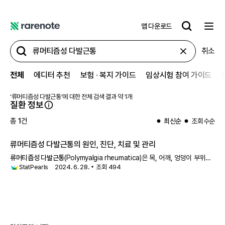
앱 다운로드
레
어
취소
노
트
전체
에디터 추천
보험 ∙ 복지 가이드
임상시험 참여 가이드
‘
류머티즘성 다발근통
’에 대한 전체 검색 결과 약
1
개
질환 정보
총
1
건
최신순
조회수순
류머티즘성 다발근통
의 원인, 진단, 치료 및 관리
류머티즘성 다발근통
(Polymyalgia rheumatica)은 목, 어깨, 엉덩이 부위의
StatPearls
2024. 6. 28.
조회
494
통증과 뻣뻣함을 특징으로 하는 류마