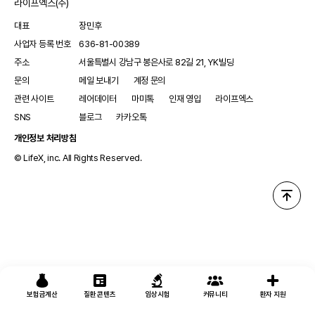
라이프엑스(주)
대표
장민후
사업자 등록 번호
636-81-00389
주소
서울특별시 강남구 봉은사로 82길 21, YK빌딩
문의
메일 보내기
계정 문의
관련 사이트
레어데이터
마미톡
인재 영입
라이프엑스
SNS
블로그
카카오톡
개인정보 처리방침
© LifeX, inc. All Rights Reserved.
보험금계산
질환 콘텐츠
임상시험
커뮤니티
환자 지원