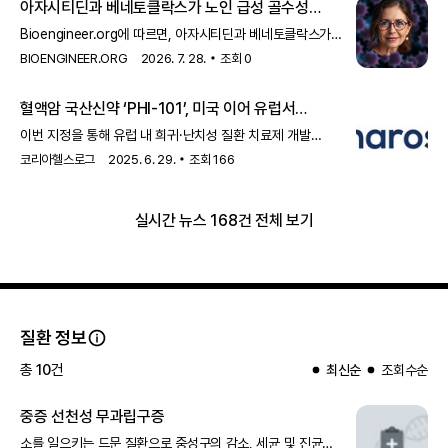
아자시티딘과 베네토클락스가 노인
급성 골수성
백혈병
에 미치는 영향
Bioengineer.org에 따르면, 아자시티딘과 베네토클락스가
노인
급성 골수성 백혈병
(AML) 환자의 염증 지표와 치료 반응에
BIOENGINEER.ORG
2026. 7. 28.
조회
0
영향을 미친다는 연구 결과가 발표되었습니다. 이 연구는 노인
AML 환자 치료에 있어 새로운 가능성을 제시하고 있습니다.
혈액암 국산신약 ‘PHI-101’, 미국 이어 유럽서
희귀의약품 지정
이번 지정을 통해 유럽 내 희귀·난치성 질환 치료제 개발
분야에서 혁신 신약의 잠재력과 가능성을 공식적으로 인정받고,
코리아헬스로그
2025. 6. 29.
조회
166
차세대
급성 골수성 백혈병
치료제로서의 위상을 확고히 했다는
점에서 주목받고 있다. 유럽의약품청은 유럽 내 유병률 10만
명당 50명 미만인 희귀질환 중 기존 치료법이 없거나 새로운
실시간 뉴스 168건 전체 보기
치료 옵션이 절실한 경우, 중요한 치료적 이점을 제공할 것으로
기대되는 신약
질환 정보
총
10
건
최신순
조회수순
중증 선천성 무과립구증
소를 일으키는 드문 질환으로 중성구의 감소, 세균 및 진균