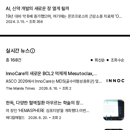
101, 병용요법 효능 발표 악성 흑생종 | 파로스아이바이오의 PH-501, 전
AI, 신약 개발의 새로운 장 열게 될까
19년 대비 약 8배 증가했으며, 여기에는 온코크로스의 근감소증 치료제 'OC-
2024. 3. 15.
조회
356
514', 파로스아이바이오의
급성 골수성 백혈병
치료제 'PHI-101'를 비롯해
유한양행, 대웅제약, 삼진제약 등의 신약 후보물질이 포함돼요. AI는 단
실시간 뉴스
총
168
건
최신순
조회수순
InnoCare의 새로운 BCL2 억제제 Mesutoclax,
MDS 및 AML에 대한 최신 데이터 발표
ASCO 2026에서 InnoCare는 MDS(골수이형성증후군) 및
AML(
급성 골수성 백혈병
)에 대한 새로운 BCL2 억제제
The Manila Times
2026. 6. 16.
조회
2
Mesutoclax의 최신 데이터를 구두 발표했습니다. 이 발표는
새로운 치료 옵션을 제공하기 위한 연구의 일환으로
한독, 다양한 혈액질환 아우르는 학술의 장
진행되었습니다.
'HEMASPHERE 심포지엄' 개최…'한독의 혈액질환
의 장인 ‘HEMASPHERE 심포지엄’을 개최했다.이번
제품 파이프라인 기반으로 다양한 혈액질환의 치료
심포지엄에서는 한독이 구축해온 혈액질환 치료제 파이프라인을
메디컬헤럴드
2026. 6. 20.
조회
2
바탕으로
급성 골수성 백혈병
(AML), 중증 간
지견과 임상 경험' 공유