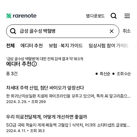
앱 다운로드
레
어
취소
노
트
전체
에디터 추천
보험 ∙ 복지 가이드
임상시험 참여 가이드
‘
급성 골수성 백혈병
’에 대한 전체 검색 결과 약
183
개
에디터 추천
총
3
건
최신순
조회수순
차세대 주력 산업, 첨단 바이오가 앞장선다
한 희귀난치성질환 치료제 파이프라인을 갖추고 있으며, 특히 AI 알고리즘으로
2024. 3. 29.
조회
299
도출된 'PHI-101'이라는
급성 골수성 백혈병
후보물질이 국내 최초로 임상에
진입한 사례를 보유하고 있어요. 이 회사는 오픈 이노베이션과 바이오마커
전략
우리 의료전달체계, 어떻게 개선하면 좋을까
SCI급 국제 학술지 게재 폐동맥 고혈압 | 식약처, 머크의 소타터셉트 글로벌
2024. 4. 11.
조회
353
혁신제품 신속심사 대상 지정
급성 골수성 백혈병
| 파로스아이바이오의 PH-