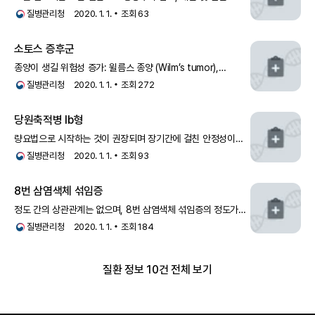
감염에 대한 감수성 증가, 골수이형성증후군 또는
급성 골수성
질병관리청
2020. 1. 1.
조회
63
백혈병
의 발생 위험 증가를 특징으로 합니다. 코스트만병
(SCN3)은 1956년에 처음 발견된 아형으로 상염색체 열
소토스 증후군
종양이 생길 위험성 증가: 윌름스 종양 (Wilm’s tumor),
소세포폐암, 신경절교종, 신경모세포종,
급성 골수성 백혈병
,
질병관리청
2020. 1. 1.
조회
272
천미골기형종- 비정상적인 당대사- 행동장애(Behavioral
problems): 공격적이고, 고집이 세
당원축적병 Ib형
량요법으로 시작하는 것이 권장되며 장기간에 걸친 안정성이
아직 확립되지 않았으므로 비장비대와 비장기능항진증，
급성
질병관리청
2020. 1. 1.
조회
93
골수성 백혈병
과 신장종양 등을 탐지하기 위한 골수 검사 와
복부 초음파검사를 주기적으로 시행하는 것이
8번 삼염색체 섞임증
필요하다. 참고문헌
정도 간의 상관관계는 없으며, 8번 삼염색체 섞임증의 정도가
심하면 심할수록 윌름스 종양 및 골수이형성증,
급성 골수성
질병관리청
2020. 1. 1.
조회
184
백혈병
등의 혈액암 위험도가 증가합니다.◈ 중증소견그
중증도는 매우 다양하여 심각한 동반 증상이 없다면 대개 기대
질환 정보 10건 전체 보기