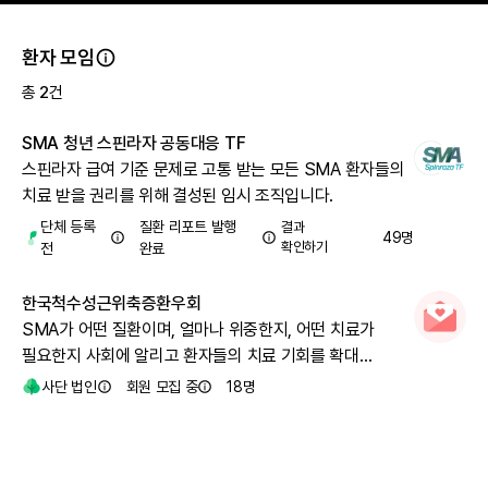
환자 모임
총
2
건
SMA 청년 스핀라자 공동대응 TF
스핀라자 급여 기준 문제로 고통 받는 모든 SMA 환자들의
치료 받을 권리를 위해 결성된 임시 조직입니다.
단체 등록
질환 리포트 발행
결과
49
명
확인하기
전
완료
한국척수성근위축증환우회
SMA가 어떤 질환이며, 얼마나 위중한지, 어떤 치료가
필요한지 사회에 알리고 환자들의 치료 기회를 확대
시키고자 합니다.
사단 법인
회원 모집 중
18
명