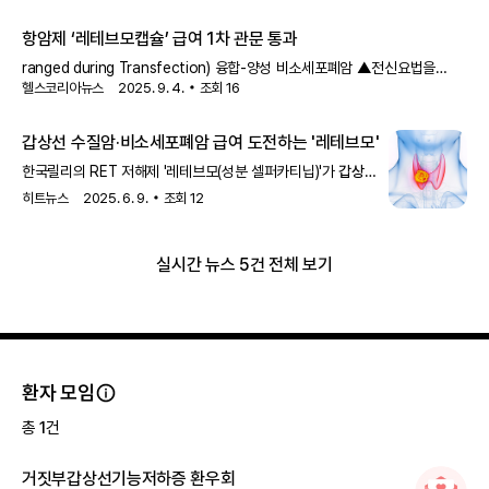
정보를 확인해 보세요.
항암제 ‘레테브모캡슐’ 급여 1차 관문 통과
ranged during Transfection) 융합-양성 비소세포폐암 ▲전신요법을
헬스코리아뉴스
2025. 9. 4.
조회
16
요하는 진행성 또는 전이성 RET-변이
갑상선 수질암
▲이전 소라페닙 및/
또는 렌바티닙의 치료 경험이 있는 전신
갑상선 수질암
·비소세포폐암 급여 도전하는 '레테브모'
한국릴리의 RET 저해제 '레테브모(성분 셀퍼카티닙)'가
갑상선
수질암
과 비소세포폐암 적응증의 급여 신청을 제출한 것으로
히트뉴스
2025. 6. 9.
조회
12
알려졌다.관련 업계에 따르면
갑상선 수질암
은 갑상선암의
일종으로, 전체 갑상선암 중 약 0.5~1%를 차지하는
희귀암이다. 체내 칼슘 양을 조절하는 칼시토닌을 만들어내는
실시간 뉴스 5건 전체 보기
C세포에서 발병된다.다발성인 경우가 많고 진단 시 전이된
경우가 50%에 달할 정도로 비교적 전이가 잘 되며 근본적인
치료는 수술로 이뤄진다.치료 경험이 없는 진행성 또는 전이성
RET 변이
갑상선 수질암
환자를 대상으로 진행된 임상 3상 시험
환자 모임
총
1
건
거짓부갑상선기능저하증 환우회