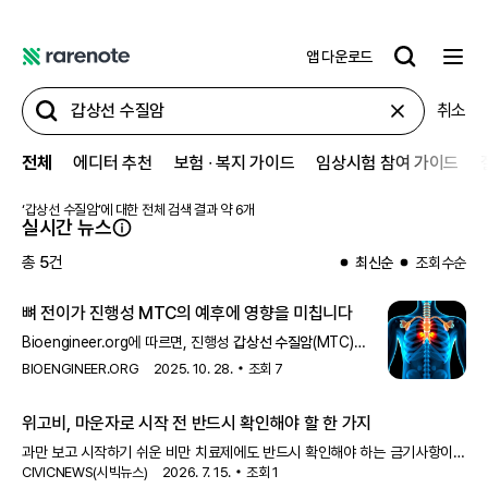
앱 다운로드
레
어
취소
노
트
전체
에디터 추천
보험 ∙ 복지 가이드
임상시험 참여 가이드
‘
갑상선 수질암
’에 대한 전체 검색 결과 약
6
개
실시간 뉴스
총
5
건
최신순
조회수순
뼈 전이가 진행성 MTC의 예후에 영향을 미칩니다
Bioengineer.org에 따르면, 진행성
갑상선 수질암
(MTC)
환자에서 뼈 전이가 예후에 중요한 영향을 미친다는 연구 결과가
BIOENGINEER.ORG
2025. 10. 28.
조회
7
발표되었습니다. 이 연구는 환자 관리 및 치료 전략에 중요한
통찰력을 제공합니다.
위고비, 마운자로 시작 전 반드시 확인해야 할 한 가지
과만 보고 시작하기 쉬운 비만 치료제에도 반드시 확인해야 하는 금기사항이
CIVICNEWS(시빅뉴스)
2026. 7. 15.
조회
1
있습니다.안전한 치료를 위해 사용 전 꼭 알아야 할
갑상선 수질암
위험군