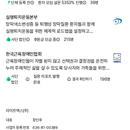
단체 등록 전
환자 모임 설문 5353% 진행
39
명
실명퇴치운동본부
망막색소변성증 등 퇴행성 망막질환 환자들과 함께
실명퇴치운동을 위한 체계적 로드맵을 설정하고
시행합니다.
사단 법인
후원금 모금 중
215
명
한국근육장애인협회
근육장애인들이 차별 받지 않고 선택권과 결정권을 온전히
누려 주체적인 삶을 살 수 있도록 당사자와 가족들을 위한
다양한 사업과 정책을 만들어가고 있습니다.
사단
질환 리포트 발행
결과 확인하기
196
명
법인
완료
라이프엑스(주)
대표
장민후
사업자 등록 번호
636-81-00389