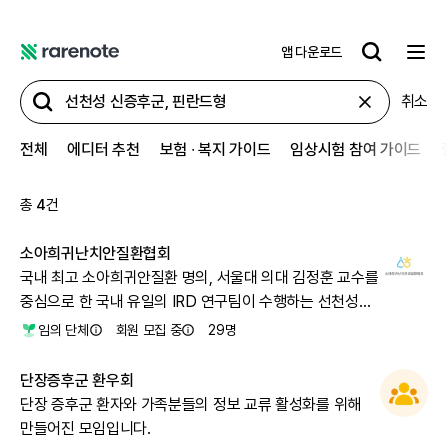
앱 다운로드
레
어
취소
노
트
전체
에디터 추천
보험 ∙ 복지 가이드
임상시험 참여 가이드
총
4
건
소아희귀난치안질환협회
국내 최고 소아희귀안질환 명의, 서울대 의대 김정훈 교수를
중심으로 한 국내 유일의 IRD 연구팀이 수행하는 선천성
안질환의 유전자·세포 치료 임상을 지지합니다.\n\n정부,
임의 단체
회원 모집 중
29
명
국회, 유관기관에게 첨단 유전자·세포 치료제의 적용, 치료
센터 건립을 촉구합니다.
단장증후군 환우회
단장 증후군 환자와 가족분들의 정보 교류 활성화를 위해
만들어진 모임입니다.