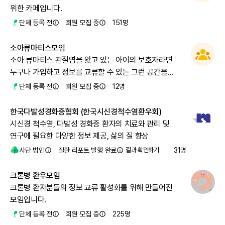
위한 카페입니다.
단체 등록 전
회원 모집 중
151
명
소아류마티스모임
소아 류마티스 관절염을 앓고 있는 아이의 보호자라면
누구나 가입하고 정보를 교류할 수 있는 그런 공간을
만들고자 합니다.
단체 등록 전
회원 모집 중
12
명
한국다발성경화증협회 (한국시신경척수염환우회)
시신경 척수염, 다발성 경화증 환자의 치료와 관리 및
연구에 필요한 다양한 정보 제공, 삶의 질 향상
사단 법인
질환 리포트 발행 완료
결과 확인하기
31
명
크론병 환우모임
크론병 환자분들의 정보 교류 활성화를 위해 만들어진
모임입니다.
단체 등록 전
회원 모집 중
225
명