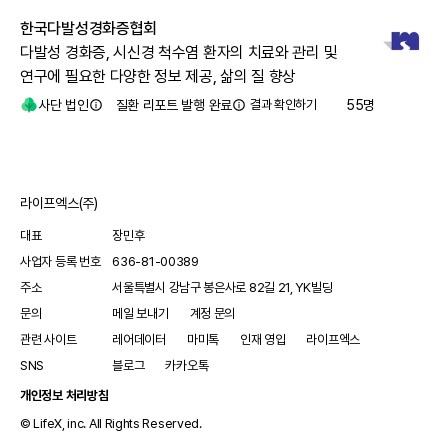
한국다발성경화증협회
다발성 경화증, 시신경 척수염 환자의 치료와 관리 및
연구에 필요한 다양한 정보 제공, 삶의 질 향상
사단 법인
질환 리포트 발행 완료
결과 확인하기
55
명
라이프엑스(주)
대표
장민후
사업자 등록 번호
636-81-00389
주소
서울특별시 강남구 봉은사로 82길 21, YK빌딩
문의
메일 보내기
계정 문의
관련 사이트
레어데이터
마미톡
인재 영입
라이프엑스
SNS
블로그
카카오톡
개인정보 처리방침
© LifeX, inc. All Rights Reserved.