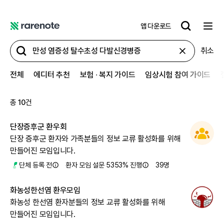
앱 다운로드
레
어
취소
노
트
전체
에디터 추천
보험 ∙ 복지 가이드
임상시험 참여 가이드
총
10
건
단장증후군 환우회
단장 증후군 환자와 가족분들의 정보 교류 활성화를 위해
만들어진 모임입니다.
단체 등록 전
환자 모임 설문 5353% 진행
39
명
화농성한선염 환우모임
화농성 한선염 환자분들의 정보 교류 활성화를 위해
만들어진 모임입니다.