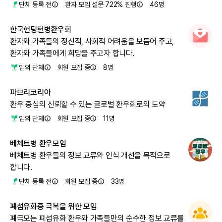
단체 등록 전
환자 모임 설문 722% 진행
46
명
한국헌팅턴병환우회
환자와 가족들의 정신적, 사회적 어려움을 보듬어 주고,
환자와 가족들에게 희망을 주고자 합니다.
임의 단체
회원 모집 중
8
명
파브리코리아
환우 중심의 신뢰할 수 있는 글로벌 환우회로의 도약
임의 단체
회원 모집 중
11
명
베체트병 환우모임
베체트병 환우들의 정보 교류와 인식 개선을 목적으로
합니다.
단체 등록 전
회원 모집 중
33
명
폐섬유화증 극복을 위한 모임
폐극모는 폐섬유화 환우와 가족들만의 순수한 정보 교류를